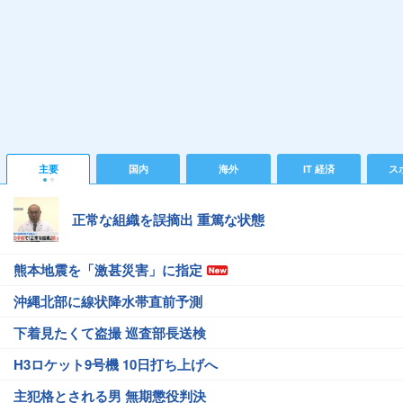
主要
国内
海外
IT 経済
ス
正常な組織を誤摘出 重篤な状態
熊本地震を「激甚災害」に指定
沖縄北部に線状降水帯直前予測
下着見たくて盗撮 巡査部長送検
H3ロケット9号機 10日打ち上げへ
主犯格とされる男 無期懲役判決