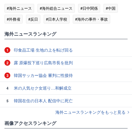
#海外ニュース
#海外総合ニュース
#日中関係
#中国
#外務省
#反日
#日本人学校
#海外の事件・事故
#殺人事件
海外ニュースランキング
印食品工場 生地の上を転げ回る
1
露 原爆投下巡り広島市長を批判
2
韓国サッカー協会 審判に性接待
3
米の人気セク女巡り…和解成立
4
韓国在住の日本人 配信中に死亡
5
海外ニュースランキングをもっと見る
画像アクセスランキング