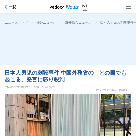
一覧
>
>
>
日本人男児の刺殺事件
ニューストップ
海外ニュース
海外総合ニュース
日本人男児の刺殺事件 中国外務省の「どの国でも
起こる」発言に怒り殺到
2024年9月20日 20時25分
写真：Smart FLASH
by ライブドアニュース編集部