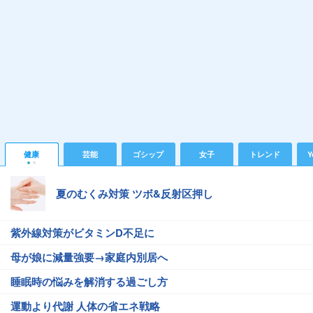
健康
芸能
ゴシップ
女子
トレンド
Y
夏のむくみ対策 ツボ&反射区押し
紫外線対策がビタミンD不足に
母が娘に減量強要→家庭内別居へ
睡眠時の悩みを解消する過ごし方
運動より代謝 人体の省エネ戦略