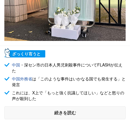
ざっくり言うと
中国
・深セン市の日本人男児刺殺事件についてFLASHが伝え
た
中国
外務省
は「このような事件はいかなる国でも発生する」と
発言
これには、X上で「もっと強く抗議してほしい」などと怒りの
声が殺到した
続きを読む