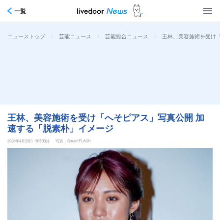
一覧
>
>
>
王林、美容施術を受け
ニューストップ
芸能ニュース
芸能総合ニュース
王林、美容施術を受け「へそピアス」写真公開 加
速する「脱素朴」イメージ
2026年4月23日 18時30分
写真：Smart FLASH