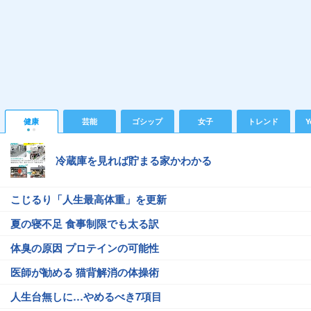
健康
芸能
ゴシップ
女子
トレンド
Y
冷蔵庫を見れば貯まる家かわかる
こじるり「人生最高体重」を更新
夏の寝不足 食事制限でも太る訳
体臭の原因 プロテインの可能性
医師が勧める 猫背解消の体操術
人生台無しに…やめるべき7項目