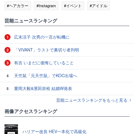
#ヘアカラー
#Instagram
#イベント
#アイドル
#ファッション
芸能ニュースランキング
広末涼子 次男の一言が転機に
1
「VIVANT」ラストで裏切り者判明
2
有吉 いまだに後悔していること
3
天竺鼠「元天竺鼠」でKOC出場へ
4
重岡大毅&濱田崇裕 結婚W発表
5
芸能ニュースランキングをもっと見る
画像アクセスランキング
ハリアー改良 HEV一本化で高級化