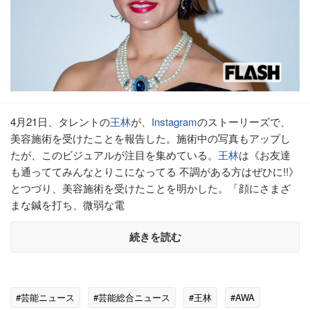
4月21日、タレントの
王林
が、
Instagram
のストーリーズで、
美容施術を受けたことを報告した。施術中の写真もアップし
たが、このビジュアルが注目を集めている。
王林
は《お友達
も通っててみんなとりこになってる 不調がある方はぜひに!!》
とつづり、美容施術を受けたことを明かした。「顔にさまざ
まな鍼を打ち、微弱な電
続きを読む
#芸能ニュース
#芸能総合ニュース
#王林
#AWA