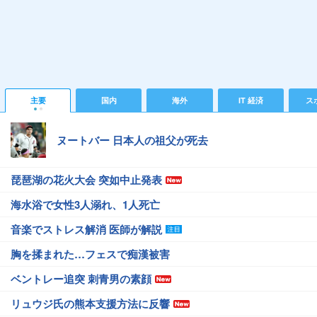
主要
国内
海外
IT 経済
ス
ヌートバー 日本人の祖父が死去
琵琶湖の花火大会 突如中止発表
海水浴で女性3人溺れ、1人死亡
音楽でストレス解消 医師が解説
胸を揉まれた…フェスで痴漢被害
ベントレー追突 刺青男の素顔
リュウジ氏の熊本支援方法に反響