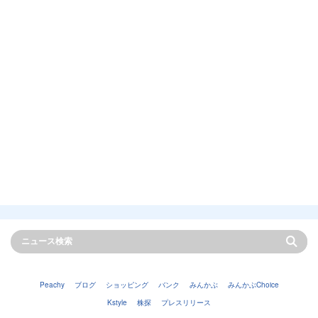
Peachy
ブログ
ショッピング
バンク
みんかぶ
みんかぶChoice
Kstyle
株探
プレスリリース