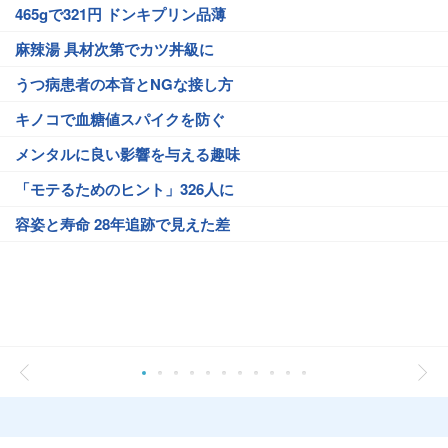
465gで321円 ドンキプリン品薄
麻辣湯 具材次第でカツ丼級に
うつ病患者の本音とNGな接し方
キノコで血糖値スパイクを防ぐ
メンタルに良い影響を与える趣味
「モテるためのヒント」326人に
容姿と寿命 28年追跡で見えた差