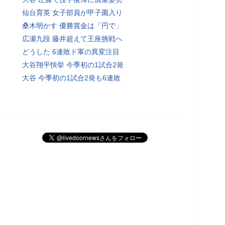
仙台育英 女子部員が甲子園入り
桑木明かす 優勝賞金は「円で」
広瀬九段 藤井超えて王座挑戦へ
どうした 6連敗ド軍の異変注目
大谷翔平快挙 今季初の1試合2発
大谷 今季初の1試合2発も6連敗