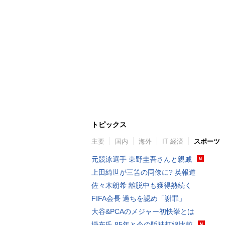
トピックス
主要
国内
海外
IT 経済
スポーツ
元競泳選手 東野圭吾さんと親戚
上田綺世が三笘の同僚に? 英報道
佐々木朗希 離脱中も獲得熱続く
FIFA会長 過ちを認め「謝罪」
大谷&PCAのメジャー初快挙とは
掛布氏 85年と今の阪神打線比較