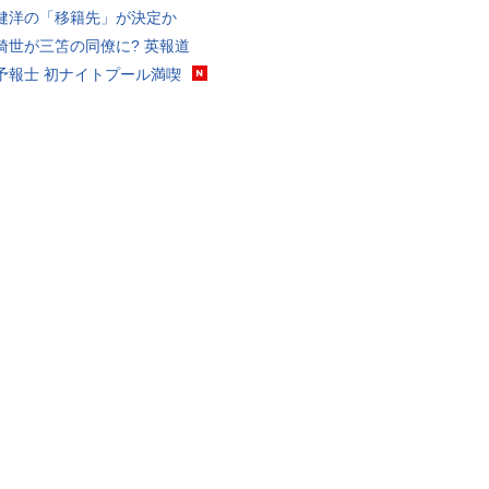
健洋の「移籍先」が決定か
綺世が三笘の同僚に? 英報道
予報士 初ナイトプール満喫