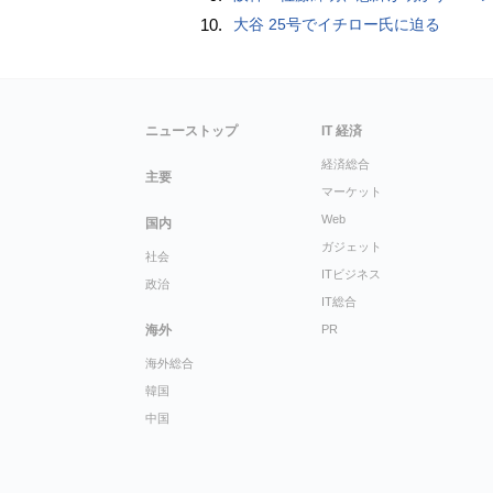
10.
大谷 25号でイチロー氏に迫る
ニューストップ
IT 経済
経済総合
主要
マーケット
Web
国内
ガジェット
社会
ITビジネス
政治
IT総合
海外
PR
海外総合
韓国
中国