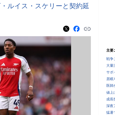
ズ・ルイス・スケリーと契約延
主要
戦争
大量
サボ
居眠
医師
値上
成長
深夜
猛暑