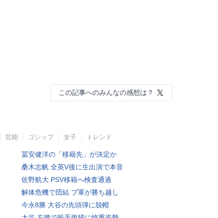
この記事へのみんなの感想は？
芸能
ゴシップ
女子
トレンド
冨安健洋の「移籍先」が決定か
桑木志帆 全英V後に生出演で本音
佐野航大 PSV移籍へ検査通過
解体危機で団結 ブ軍が勝ち越し
今永8勝 大谷の先頭弾に脱帽
大谷 左膝で投手復帰に慎重姿勢