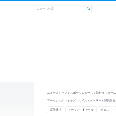
ニューストップ
スポーツニュース
海外サッカーニ
>
>
アーセナルがマイルズ・ルイス・スケリーと契約延長
冨安健洋
トーマス・トゥヘル
チェス
マンチェスター・シティ