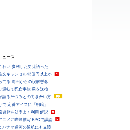
ニュース
こわい 参列した男児語った
注文キャンセル43億円以上か
ってる 周囲からの誤解懸念
り運転で死亡事故 男を送検
が語る汗悩みとの向き合い方
げで 定番アイスに「明暗」
投資枠を効率よく利用 解説
アニメに喫煙描写 BPOで議論
でパナマ運河の通航にも支障