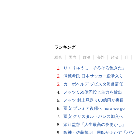
ランキング
総合
国内
政治
海外
経済
IT
1.
りくりゅうに「そろそろ飽きた」
2.
澤穂希氏 日本サッカー殿堂入り
3.
カーボベルデ ブビスタ監督辞任
4.
メッツ 559億円投じ主力を放出
5.
メッツ 村上見送り63億円が裏目
6.
冨安 プレミア復帰へ here we go
7.
冨安 クリスタル・パレス加入へ
8.
須江監督「人生最高の夜更かし」
9.
阪神・佐藤輝明、恩師が明かす「バント拒否でホームラン」の“やんちゃ坊主