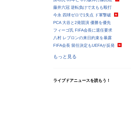
藤井六冠 逆転負けで太もも殴打
今永 四球ゼロで1失点 ド軍撃破
PCA 大谷と2発競演 優勝を優先
フィーゴ氏 FIFA会長に退任要求
八村 レブロンの来日約束を暴露
FIFA会長 留任決定もUEFAが反発
もっと見る
ライブドアニュースを読もう！