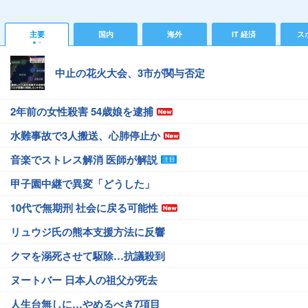
主要
国内
海外
IT 経済
ス
中止の花火大会、3市が関与否定
2年前の女性殺害 54歳娘を逮捕
水難事故で3人搬送、心肺停止か
音楽でストレス解消 医師が解説
甲子園中継で異変「どうした」
10代で無期刑 社会に戻る可能性
リュウジ氏の熊本支援方法に反響
クマを溺死させて駆除…抗議殺到
ヌートバー 日本人の祖父が死去
人生台無しに…やめるべき7項目