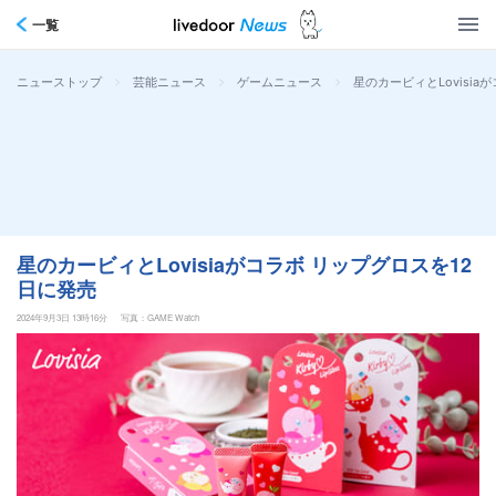
一覧
>
>
>
星のカービィとLovisia
ニューストップ
芸能ニュース
ゲームニュース
星のカービィとLovisiaがコラボ リップグロスを12
日に発売
2024年9月3日 13時16分
写真：GAME Watch