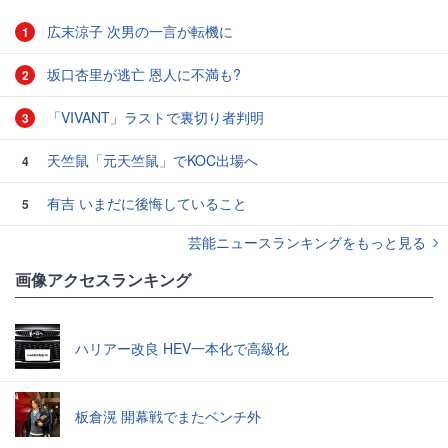
広末涼子 次男の一言が転機に
1
坂口杏里が逃亡 恩人に不満も?
2
「VIVANT」ラストで裏切り者判明
3
天竺鼠「元天竺鼠」でKOC出場へ
4
有吉 いまだに後悔していること
5
芸能ニュースランキングをもっと見る
画像アクセスランキング
ハリアー改良 HEV一本化で高級化
板倉滉 開幕戦でまたベンチ外