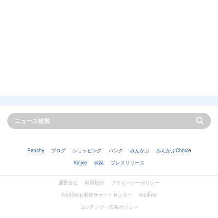
Peachy
ブログ
ショッピング
バンク
みんかぶ
みんかぶChoice
Kstyle
株探
プレスリリース
運営会社
利用規約
プライバシーポリシー
livedoorお客様サポートセンター
livedoor
コンテンツ・広告ポリシー