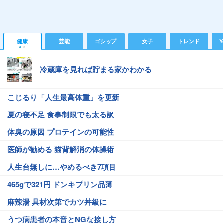
健康
芸能
ゴシップ
女子
トレンド
Y
冷蔵庫を見れば貯まる家かわかる
こじるり「人生最高体重」を更新
夏の寝不足 食事制限でも太る訳
体臭の原因 プロテインの可能性
医師が勧める 猫背解消の体操術
人生台無しに…やめるべき7項目
465gで321円 ドンキプリン品薄
麻辣湯 具材次第でカツ丼級に
うつ病患者の本音とNGな接し方