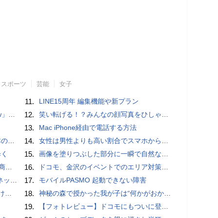
スポーツ
芸能
女子
11.
LINE15周年 編集機能や新プラン
言われる？
12.
笑い転げる！？みんなの顔写真をひしゃげて遊べるカメラアプリ「笑う野口」【Androidアプリ】
13.
Mac iPhone経由で電話する方法
響も
14.
女性は男性よりも高い割合でスマホからポルノを見ていることが人気アダルトサイトの調査で判明
歩く
15.
画像を塗りつぶした部分に一瞬で自然な画像を補完する技術を早稲田大学の研究者が開発
売開始
16.
ドコモ、金沢のイベントでのエリア対策に「Massive MIMO」初導入
秋の陣】
17.
モバイルPASMO 起動できない障害
とは？
18.
神秘の森で授かった我が子は“何かがおかしい”『ナイトボーン -夜哭-』本編映像解禁 母の絶叫顔うちわが全国の劇場に［ホラー通信］
19.
【フォトレビュー】ドコモにもついに登場！「サイクロイドスタイル」