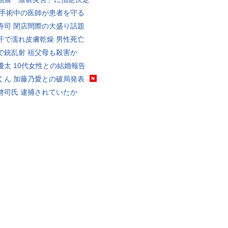
 手術中の医師が患者を守る
寿司 閉店間際の大盛り話題
汗で濡れ皮膚乾燥 男性死亡
で銃乱射 祖父母も殺害か
優太 10代女性との結婚報告
くん 加藤乃愛との破局発表
啓司氏 逮捕されていたか