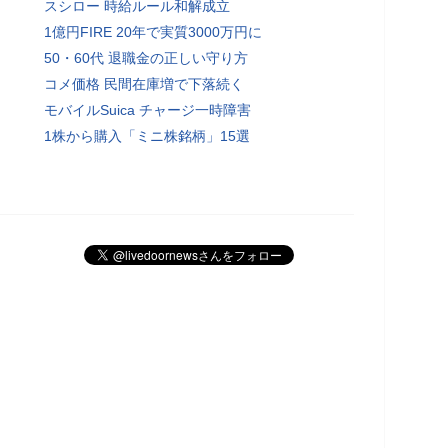
スシロー 時給ルール和解成立
1億円FIRE 20年で実質3000万円に
50・60代 退職金の正しい守り方
コメ価格 民間在庫増で下落続く
モバイルSuica チャージ一時障害
1株から購入「ミニ株銘柄」15選