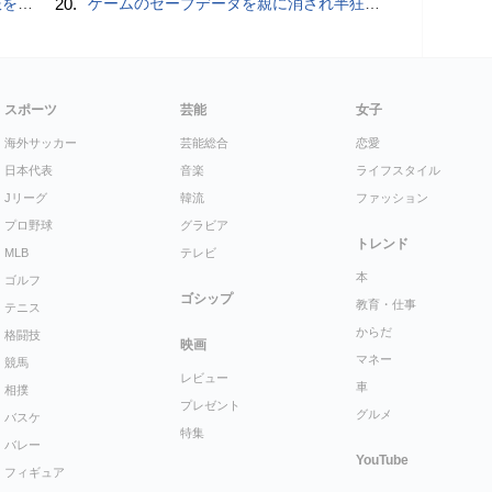
物とは？
20.
ゲームのセーブデータを親に消され半狂乱になった少年
スポーツ
芸能
女子
海外サッカー
芸能総合
恋愛
日本代表
音楽
ライフスタイル
Jリーグ
韓流
ファッション
プロ野球
グラビア
トレンド
MLB
テレビ
本
ゴルフ
ゴシップ
教育・仕事
テニス
からだ
格闘技
映画
マネー
競馬
レビュー
車
相撲
プレゼント
グルメ
バスケ
特集
バレー
YouTube
フィギュア