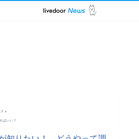
ース
>
ればいい？
が知りたい！ どうやって調