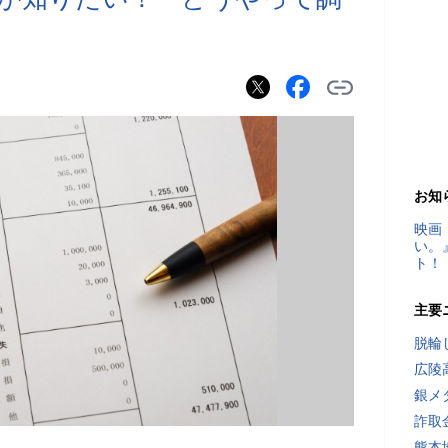
お知
映画
い。
ト！
主要
脱輪
広陵
銀メ
詐取
熊本