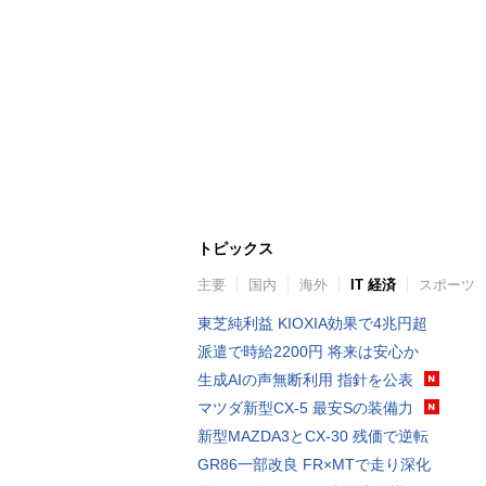
トピックス
主要
国内
海外
IT 経済
スポーツ
東芝純利益 KIOXIA効果で4兆円超
派遣で時給2200円 将来は安心か
生成AIの声無断利用 指針を公表
マツダ新型CX-5 最安Sの装備力
新型MAZDA3とCX-30 残価で逆転
GR86一部改良 FR×MTで走り深化