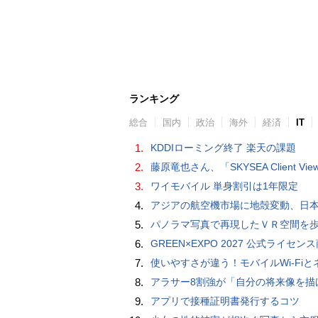
ランキング
総合
国内
政治
海外
経済
IT
1.
KDDIローミング終了 楽天の課題
2.
藤原竜也さん、「SKYSEA Client View」新CMで「AI労務改善」をアピール 働き方をAIが分析したら「すぐに休んで」と
3.
ワイモバイル 単身割引は1年限定
4.
アジアの航空機市場に地殻変動、日本のサプライヤーに影
5.
パノラマ写真で再現したＶＲ空間を
6.
GREEN×EXPO 2027 公式ライセンス商品！初の「トゥンクトゥンク」公式LINEスタンプ、販
7.
使いやすさが違う！モバイルWi-FiとネットHDD【PC-DIY 
8.
アラサー8割強が「自分の将来像を描けない」。正社員の5人に1人が副業で収入。将来のために一番稼げる副業
9.
アプリで接種証明書発行するコツ