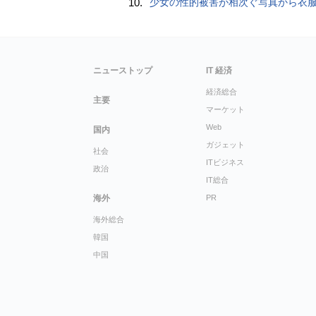
10.
少女の性的被害が相次ぐ写真から衣服を剥ぎ取るAIポルノアプリ「ClothOff」の背後にいる人
ニューストップ
IT 経済
経済総合
主要
マーケット
Web
国内
ガジェット
社会
ITビジネス
政治
IT総合
海外
PR
海外総合
韓国
中国