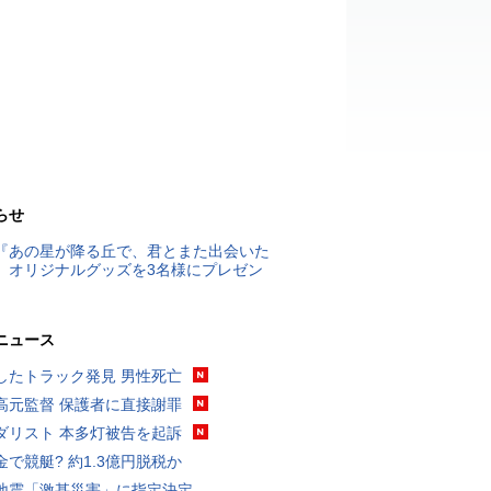
らせ
『あの星が降る丘で、君とまた出会いた
』オリジナルグッズを3名様にプレゼン
ニュース
したトラック発見 男性死亡
高元監督 保護者に直接謝罪
ダリスト 本多灯被告を起訴
金で競艇? 約1.3億円脱税か
地震「激甚災害」に指定決定