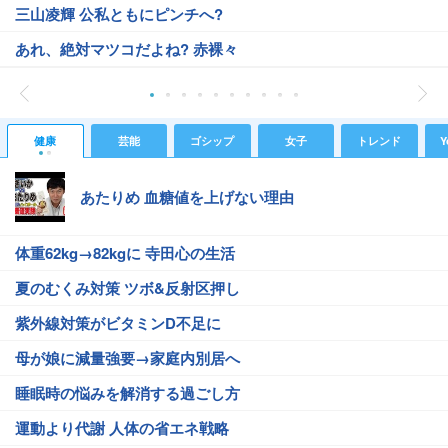
三山凌輝 公私ともにピンチへ?
あれ、絶対マツコだよね? 赤裸々
健康
芸能
ゴシップ
女子
トレンド
Y
あたりめ 血糖値を上げない理由
体重62kg→82kgに 寺田心の生活
夏のむくみ対策 ツボ&反射区押し
紫外線対策がビタミンD不足に
母が娘に減量強要→家庭内別居へ
睡眠時の悩みを解消する過ごし方
運動より代謝 人体の省エネ戦略