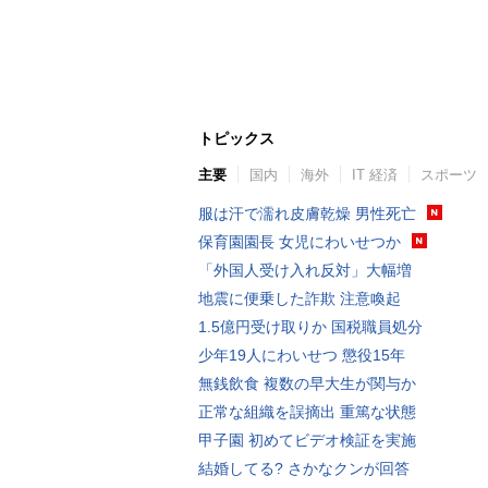
トピックス
主要
国内
海外
IT 経済
スポーツ
服は汗で濡れ皮膚乾燥 男性死亡
保育園園長 女児にわいせつか
「外国人受け入れ反対」大幅増
地震に便乗した詐欺 注意喚起
1.5億円受け取りか 国税職員処分
少年19人にわいせつ 懲役15年
無銭飲食 複数の早大生が関与か
正常な組織を誤摘出 重篤な状態
甲子園 初めてビデオ検証を実施
結婚してる? さかなクンが回答