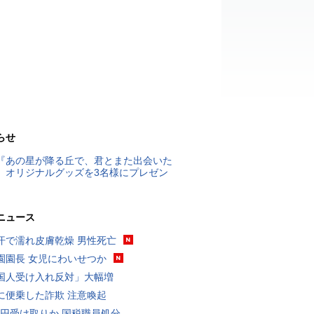
らせ
『あの星が降る丘で、君とまた出会いた
』オリジナルグッズを3名様にプレゼン
ニュース
汗で濡れ皮膚乾燥 男性死亡
園園長 女児にわいせつか
国人受け入れ反対」大幅増
に便乗した詐欺 注意喚起
5億円受け取りか 国税職員処分