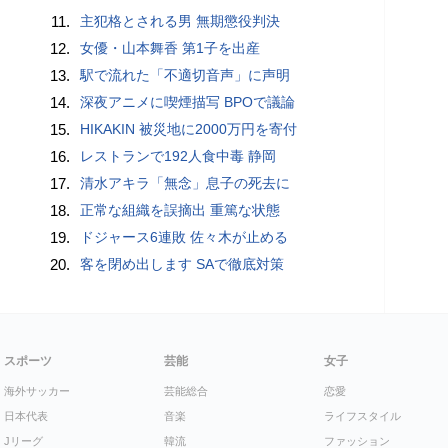
11.
主犯格とされる男 無期懲役判決
12.
女優・山本舞香 第1子を出産
13.
駅で流れた「不適切音声」に声明
14.
深夜アニメに喫煙描写 BPOで議論
15.
HIKAKIN 被災地に2000万円を寄付
16.
レストランで192人食中毒 静岡
17.
清水アキラ「無念」息子の死去に
18.
正常な組織を誤摘出 重篤な状態
19.
ドジャース6連敗 佐々木が止める
20.
客を閉め出します SAで徹底対策
スポーツ
芸能
女子
海外サッカー
芸能総合
恋愛
日本代表
音楽
ライフスタイル
Jリーグ
韓流
ファッション