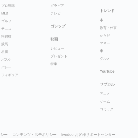
プロ野球
グラビア
トレンド
MLB
テレビ
本
ゴルフ
ゴシップ
教育・仕事
テニス
からだ
格闘技
映画
マネー
競馬
レビュー
車
相撲
プレゼント
グルメ
バスケ
特集
バレー
YouTube
フィギュア
サブカル
アニメ
ゲーム
コミック
リシー
コンテンツ・広告ポリシー
livedoorお客様サポートセンター