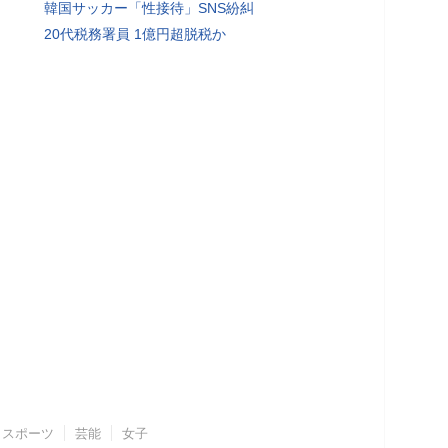
韓国サッカー「性接待」SNS紛糾
20代税務署員 1億円超脱税か
スポーツ
芸能
女子