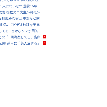
19人にわいせつ 懲役15年
飲食 複数の早大生が関与か
な組織を誤摘出 重篤な状態
園 初めてビデオ検証を実施
してる? さかなクンが回答
うの「3回流産してる」告白
兄弟! 茶々に「美人過ぎる」