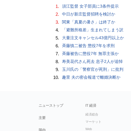
1.
須江監督 女子部員に3条件提示
2.
中日が新庄監督招聘を検討か
3.
関東「真夏の暑さ」は終了か
4.
「避難所格差」生まれてしまう訳
5.
大量注文キャンセル43億円以上か
6.
斉藤慎二被告 懲役7年を求刑
7.
斉藤被告に懲役7年 無罪主張か
8.
寿美花代さん死去 息子2人が追悼
9.
玉川氏の「警察官が死刑」に批判
10.
趣里 夫の密会報道で離婚決断か
ニューストップ
IT 経済
経済総合
主要
マーケット
Web
国内