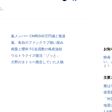
た。
嵐メンバー CM料500万円減と報道
嵐、各自のファンクラブ揃い踏み
相葉と櫻井 FC会員数の格差波紋
お知
ウルトラクイズ復活「ゾッと」
映画
い。
大野のタトゥー懸念していた人物
ト！
主要
服は
保育
「外
地震
1.