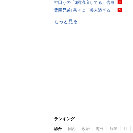
神田うの「3回流産してる」告白
豊臣兄弟! 茶々に「美人過ぎる」
もっと見る
ランキング
総合
国内
政治
海外
経済
IT