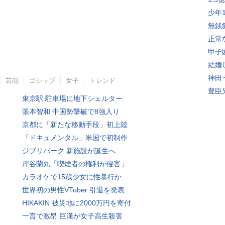
少年
無銭
正常
甲子
結婚
神田
芸能
ゴシップ
女子
トレンド
豊臣
東京駅 駐車場に地下シェルター
張本智和 中国勢撃破で8強入り
京都に「新たな移動手段」初上陸
「ドキュメンタル」米国で初制作
ジブリパーク 新施設が誕生へ
岸谷蘭丸「喫煙者の権利が侵害」
カラオケで15歳少女に性暴行か
世界初の男性VTuber 引退を発表
HIKAKIN 被災地に2000万円を寄付
一言で激昂 巨漢が女子高生殺害