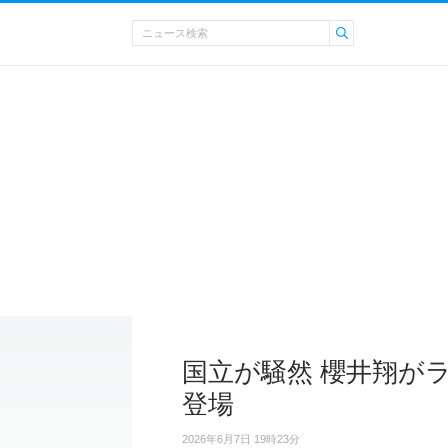
国立が騒然 櫻井翔が
登場
2026年6月7日 19時23分