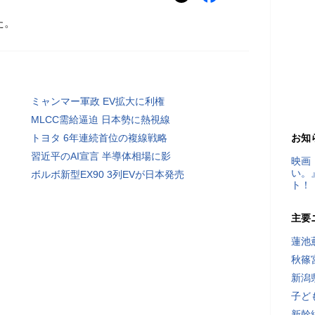
た。
ミャンマー軍政 EV拡大に利権
MLCC需給逼迫 日本勢に熱視線
トヨタ 6年連続首位の複線戦略
お知
習近平のAI宣言 半導体相場に影
映画
い。
ボルボ新型EX90 3列EVが日本発売
ト！
主要
蓮池
秋篠
新潟
子ど
新幹