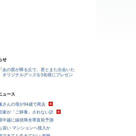
らせ
『あの星が降る丘で、君とまた出会いた
』オリジナルグッズを3名様にプレゼン
ニュース
薫さんの母が94歳で死去
宮家が「ご静養」されない訳
県中越に線状降水帯直前予測
も追い マンションへ侵入か
線できても生きてない 辛辣