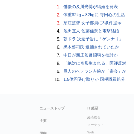
1.
俳優の及川光博が結婚を発表
2.
体重62kg→82kgに 寺田心の生活
3.
須江監督 女子部員に3条件提示
4.
池田直人 佐藤佳奈と電撃結婚
5.
朝ドラ 次週予告に「ゲンナリ」
6.
黒木啓司氏 逮捕されていたか
7.
中日が新庄監督招聘を検討か
8.
「絶対に奇形生まれる」医師反対
9.
巨人のベテラン左腕が「密会」か
10.
1.5億円受け取りか 国税職員処分
ニューストップ
IT 経済
経済総合
主要
マーケット
Web
国内