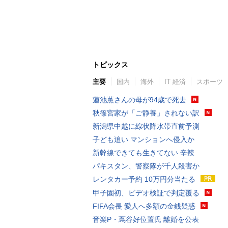
トピックス
主要
国内
海外
IT 経済
スポーツ
蓮池薫さんの母が94歳で死去
秋篠宮家が「ご静養」されない訳
新潟県中越に線状降水帯直前予測
子ども追い マンションへ侵入か
新幹線できても生きてない 辛辣
パキスタン、警察隊が千人殺害か
レンタカー予約 10万円分当たる
甲子園初、ビデオ検証で判定覆る
FIFA会長 愛人へ多額の金銭疑惑
音楽P・蔦谷好位置氏 離婚を公表