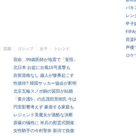
パキ
レン
甲子
FI
音楽
声優
芸能
ゴシップ
女子
トレンド
ロケ
宿命…99歳医師が地震で「覚悟」
北日本 お盆に台風15号直撃も
在留資格なし 越人が惨事起こす
性接待? 韓国サッカー協会が釈明
北京五輪スノボ銅の冨田が結婚
「要介護5」の志茂田景樹氏 今は
円安影響考えず 豪遊する家庭も
レジェンド美魔女が過酷な決断
原爆の犠牲に 米兵の慰霊式開催
女性騎手の今村聖奈 新潟で負傷