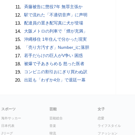
11.
斉藤被告に懲役7年 無罪主張か
12.
駅で流れた「不適切音声」に声明
13.
配達員の置き配写真に犬が登場
14.
大阪メトロの列車で「煙が充満」
15.
沖縄移住 1年住んで分かった現実
16.
「売り方汚すぎ」Number_iに落胆
17.
若手だらけの巨人がV争い 困惑
18.
被爆で子あきらめる 怒った医者
19.
コンビニの割引おにぎり買わぬ訳
20.
出廷も「わずか4分」で退廷一幕
スポーツ
芸能
女子
海外サッカー
芸能総合
恋愛
日本代表
音楽
ライフスタイル
Jリーグ
韓流
ファッション