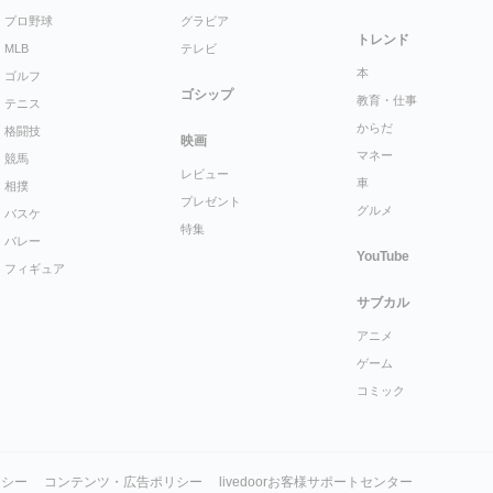
プロ野球
グラビア
トレンド
MLB
テレビ
本
ゴルフ
ゴシップ
教育・仕事
テニス
からだ
格闘技
映画
マネー
競馬
レビュー
車
相撲
プレゼント
グルメ
バスケ
特集
バレー
YouTube
フィギュア
サブカル
アニメ
ゲーム
コミック
リシー
コンテンツ・広告ポリシー
livedoorお客様サポートセンター