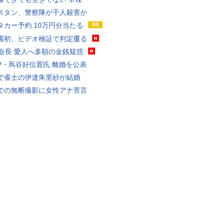
スタン、警察隊が千人殺害か
タカー予約 10万円分当たる
園初、ビデオ検証で判定覆る
FA会長 愛人へ多額の金銭疑惑
P・蔦谷好位置氏 離婚を公表
で雀士の伊達朱里紗が結婚
での無断撮影に女性アナ苦言