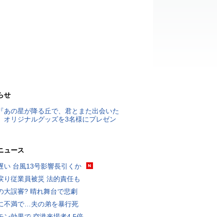
らせ
『あの星が降る丘で、君とまた出会いた
』オリジナルグッズを3名様にプレゼン
ニュース
遅い 台風13号影響長引くか
戻り従業員被災 法的責任も
の大誤審? 晴れ舞台で悲劇
に不満で…夫の弟を暴行死
モン効果で 空港来場者4.5倍