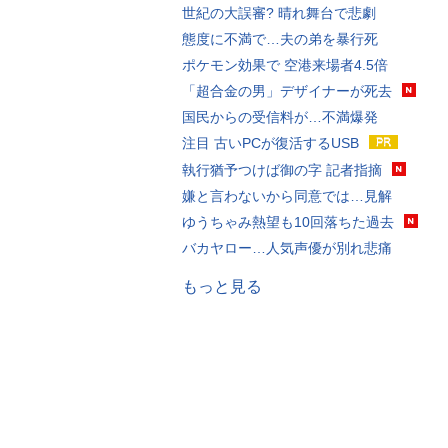
世紀の大誤審? 晴れ舞台で悲劇
態度に不満で…夫の弟を暴行死
ポケモン効果で 空港来場者4.5倍
「超合金の男」デザイナーが死去
国民からの受信料が…不満爆発
注目 古いPCが復活するUSB
執行猶予つけば御の字 記者指摘
嫌と言わないから同意では…見解
ゆうちゃみ熱望も10回落ちた過去
バカヤロー…人気声優が別れ悲痛
もっと見る