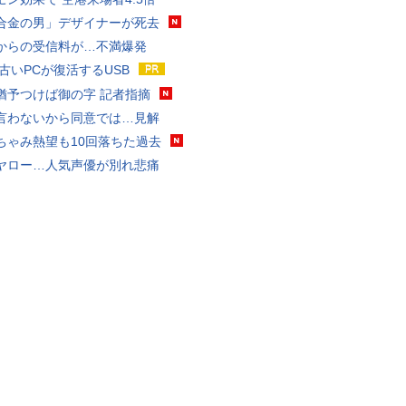
合金の男」デザイナーが死去
からの受信料が…不満爆発
 古いPCが復活するUSB
猶予つけば御の字 記者指摘
言わないから同意では…見解
ちゃみ熱望も10回落ちた過去
ヤロー…人気声優が別れ悲痛