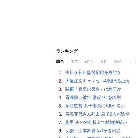
ランキング
総合
国内
政治
海外
経済
IT
1.
中日が新庄監督招聘を検討か
2.
大量注文キャンセル43億円以上か
3.
関東「真夏の暑さ」は終了か
4.
斉藤慎二被告 懲役7年を求刑
5.
須江監督 女子部員に3条件提示
6.
寿美花代さん死去 息子2人が追悼
7.
趣里 夫の密会報道で離婚決断か
8.
女優・山本舞香 第1子を出産