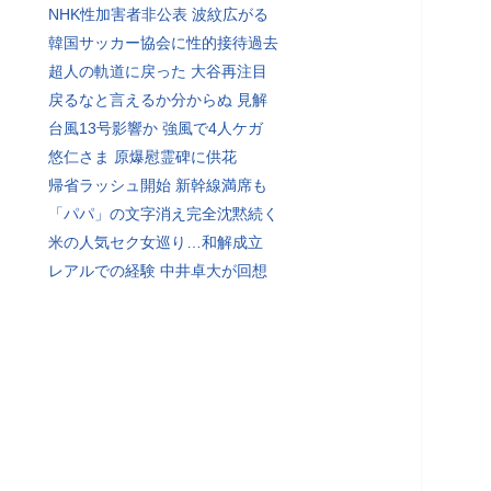
NHK性加害者非公表 波紋広がる
韓国サッカー協会に性的接待過去
超人の軌道に戻った 大谷再注目
戻るなと言えるか分からぬ 見解
台風13号影響か 強風で4人ケガ
悠仁さま 原爆慰霊碑に供花
帰省ラッシュ開始 新幹線満席も
「パパ」の文字消え完全沈黙続く
米の人気セク女巡り…和解成立
レアルでの経験 中井卓大が回想