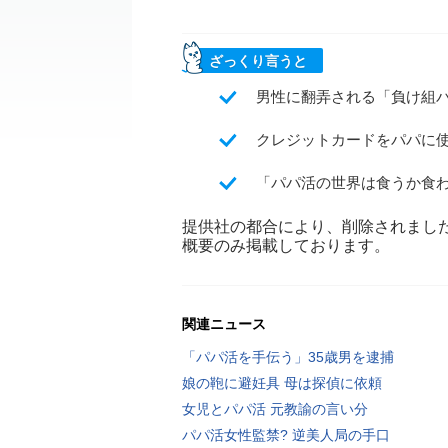
ざっくり言うと
男性に翻弄される「負け組パ
クレジットカードをパパに
「パパ活の世界は食うか食
提供社の都合により、削除されまし
概要のみ掲載しております。
関連ニュース
「パパ活を手伝う」35歳男を逮捕
娘の鞄に避妊具 母は探偵に依頼
女児とパパ活 元教諭の言い分
パパ活女性監禁? 逆美人局の手口