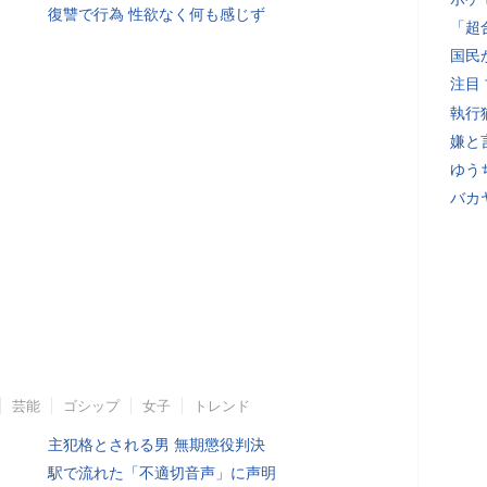
復讐で行為 性欲なく何も感じず
「超
国民
注目
執行
嫌と
ゆう
バカ
芸能
ゴシップ
女子
トレンド
主犯格とされる男 無期懲役判決
駅で流れた「不適切音声」に声明