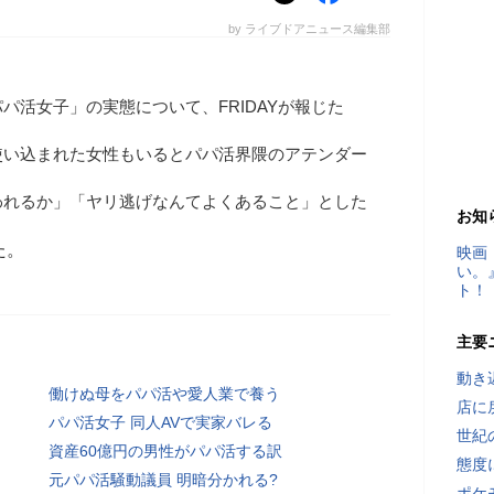
by ライブドアニュース編集部
パ活女子」の実態について、FRIDAYが報じた
使い込まれた女性もいるとパパ活界隈のアテンダー
われるか」「ヤリ逃げなんてよくあること」とした
お知
た。
映画
い。
ト！
主要
動き
働けぬ母をパパ活や愛人業で養う
店に
パパ活女子 同人AVで実家バレる
世紀
資産60億円の男性がパパ活する訳
態度
元パパ活騒動議員 明暗分かれる?
ポケ