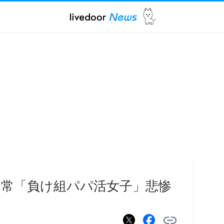
常「負け組パパ活女子」悲惨