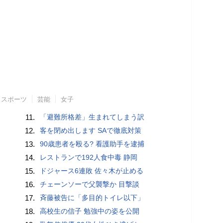
スポーツ
芸能
女子
11.
「避難所格差」生まれてしまう訳
12.
客を閉め出します SAで徹底対策
13.
90歳患者を殴る? 看護助手を逮捕
14.
レストランで192人食中毒 静岡
15.
ドジャース6連敗 佐々木が止める
16.
チェーンソーで父襲撃か 目撃談
17.
斉藤被告に「多目的トイレ以下」
18.
高校生の信子 勉強中の姿を公開