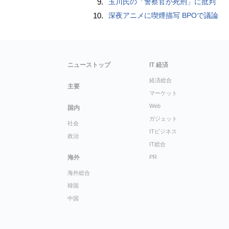
9.
玉川氏の「警察官が死刑」に批判
10.
深夜アニメに喫煙描写 BPOで議論
ニューストップ
IT 経済
経済総合
主要
マーケット
Web
国内
ガジェット
社会
ITビジネス
政治
IT総合
海外
PR
海外総合
韓国
中国