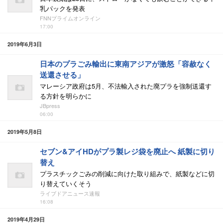
乳パックを発表
FNNプライムオンライン
17:00
2019年6月3日
日本のプラごみ輸出に東南アジアが激怒「容赦なく
送還させる」
マレーシア政府は5月、不法輸入された廃プラを強制送還す
る方針を明らかに
JBpress
06:00
2019年5月8日
セブン&アイHDがプラ製レジ袋を廃止へ 紙製に切り
替え
プラスチックごみの削減に向けた取り組みで、紙製などに切
り替えていくそう
ライブドアニュース速報
16:08
2019年4月29日