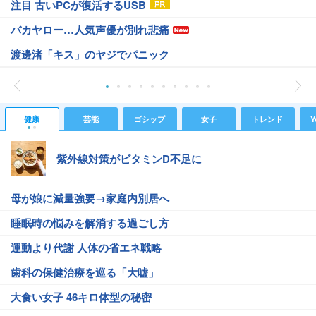
注目 古いPCが復活するUSB
バカヤロー…人気声優が別れ悲痛
渡邊渚「キス」のヤジでパニック
健康
芸能
ゴシップ
女子
トレンド
Y
紫外線対策がビタミンD不足に
母が娘に減量強要→家庭内別居へ
睡眠時の悩みを解消する過ごし方
運動より代謝 人体の省エネ戦略
歯科の保健治療を巡る「大嘘」
大食い女子 46キロ体型の秘密