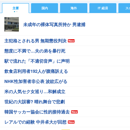
主要
国内
海外
IT 経済
ス
未成年の裸体写真所持か 男逮捕
主犯格とされる男 無期懲役判決
態度に不満で…夫の弟を暴行死
駅で流れた「不適切音声」に声明
飲食店利用者192人が腹痛訴える
NHK性加害者非公表 波紋広がる
米の人気セク女巡り…和解成立
世紀の大誤審? 晴れ舞台で悲劇
韓国サッカー協会に性的接待過去
レアルでの経験 中井卓大が回想