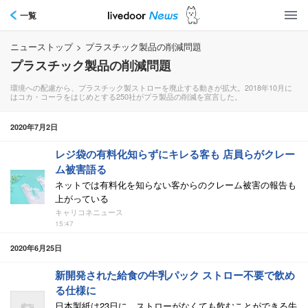
一覧
ニューストップ
>
プラスチック製品の削減問題
プラスチック製品の削減問題
環境への配慮から、プラスチック製ストローを廃止する動きが拡大。2018年10月に
はコカ・コーラをはじめとする250社がプラ製品の削減を宣言した。
2020年7月2日
レジ袋の有料化知らずにキレる客も 店員らがクレー
ム被害語る
ネットでは有料化を知らない客からのクレーム被害の報告も
上がっている
キャリコネニュース
15:47
2020年6月25日
新開発された給食の牛乳パック ストロー不要で飲め
る仕様に
日本製紙は23日に、ストローがなくても飲むことができる牛