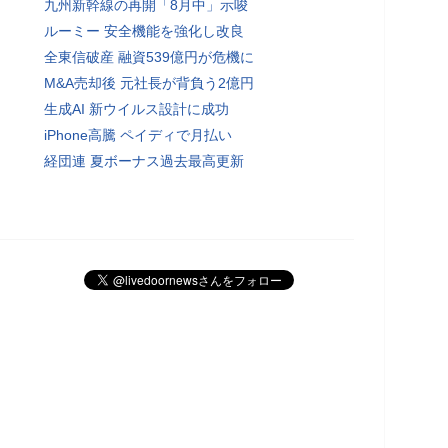
九州新幹線の再開「8月中」示唆
ルーミー 安全機能を強化し改良
全東信破産 融資539億円が危機に
M&A売却後 元社長が背負う2億円
生成AI 新ウイルス設計に成功
iPhone高騰 ペイディで月払い
経団連 夏ボーナス過去最高更新