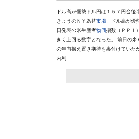
ドル高が優勢ドル円は１５７円台後
きょうのＮＹ為替
市場
、ドル高が優
日発表の米生産者
物価
指数（ＰＰＩ
きく上回る数字となった。 前日の
の年内据え置き期待を裏付けていた
内利