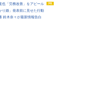
竜也「労務改善」をアピール
かり婚」発表前に見せた行動
番 鈴木奈々が最新情報告白