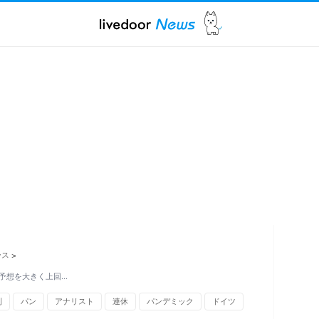
ース
>
予想を大きく上回…
利
パン
アナリスト
連休
パンデミック
ドイツ