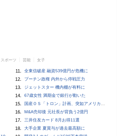
スポーツ
芸能
女子
11.
全東信破産 融資539億円が危機に
12.
プーチン政権 内外から停戦圧力
13.
ジェットスター 機内棚が有料に
14.
67歳女性 満期金で銀行が動いた
15.
国産ＯＳ「トロン」計画、突如アメリカの標的に「わけが分からなかった」…貿易摩擦の中で狂い始めた歯車
16.
M&A売却後 元社長が背負う2億円
17.
三井住友カード 8月お得11選
18.
大手企業 夏賞与が過去最高額に