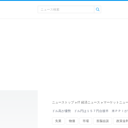
ニューストップ
IT 経済ニュース
マーケットニュ
>
>
ドル高が優勢 ドル円は１５７円台後半 米ＰＰＩが
失業
物価
市場
首脳会談
政策金
フランス