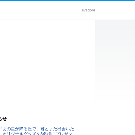
livedoor
らせ
『あの星が降る丘で、君とまた出会いた
』オリジナルグッズを3名様にプレゼン