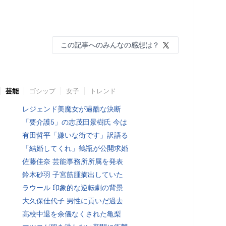
この記事へのみんなの感想は？
芸能
ゴシップ
女子
トレンド
レジェンド美魔女が過酷な決断
「要介護5」の志茂田景樹氏 今は
有田哲平「嫌いな街です」訳語る
「結婚してくれ」鶴瓶が公開求婚
佐藤佳奈 芸能事務所所属を発表
鈴木砂羽 子宮筋腫摘出していた
ラウール 印象的な逆転劇の背景
大久保佳代子 男性に貢いだ過去
高校中退を余儀なくされた亀梨