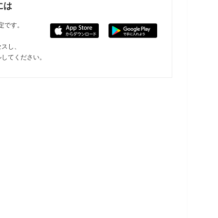
には
限定です。
セスし、
ルしてください。