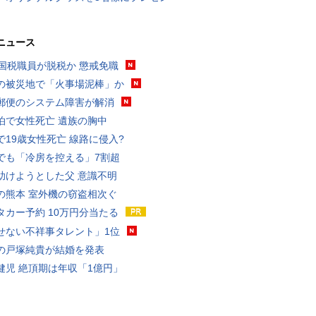
ニュース
歳国税職員が脱税か 懲戒免職
の被災地で「火事場泥棒」か
郵便のシステム障害が解消
泊で女性死亡 遺族の胸中
で19歳女性死亡 線路に侵入?
でも「冷房を控える」7割超
助けようとした父 意識不明
の熊本 室外機の窃盗相次ぐ
タカー予約 10万円分当たる
せない不祥事タレント」1位
の戸塚純貴が結婚を発表
健児 絶頂期は年収「1億円」