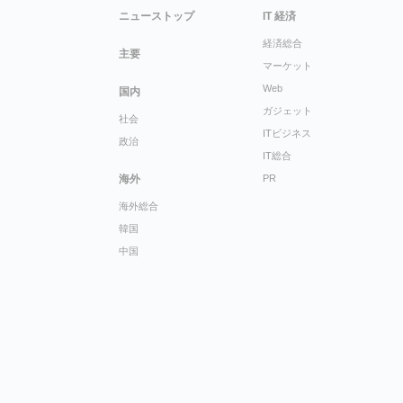
ニューストップ
IT 経済
経済総合
主要
マーケット
Web
国内
ガジェット
社会
ITビジネス
政治
IT総合
海外
PR
海外総合
韓国
中国