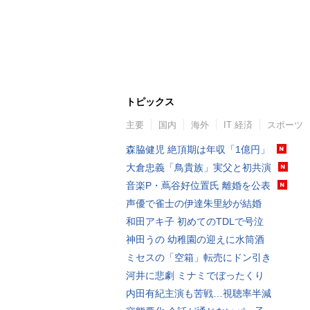
トピックス
主要
国内
海外
IT 経済
スポーツ
森脇健児 絶頂期は年収「1億円」
大倉忠義「鳥貴族」実父と初共演
音楽P・蔦谷好位置氏 離婚を公表
声優で雀士の伊達朱里紗が結婚
和田アキ子 初めてのTDLで号泣
神田うの 幼稚園の迎えに水筒酒
ミセスの「空箱」転売にドン引き
河井に悲劇 ミナミでぼったくり
内田有紀主演も苦戦…視聴率半減