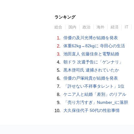
ランキング
総合
国内
政治
海外
経済
IT
1.
俳優の及川光博が結婚を発表
2.
体重62kg→82kgに 寺田心の生活
3.
池田直人 佐藤佳奈と電撃結婚
4.
朝ドラ 次週予告に「ゲンナリ」
5.
黒木啓司氏 逮捕されていたか
6.
俳優の戸塚純貴が結婚を発表
7.
「許せない不祥事タレント」1位
8.
ケニア人と結婚「差別」のリアル
9.
「売り方汚すぎ」Number_iに落胆
10.
大久保佳代子 50代の性欲事情