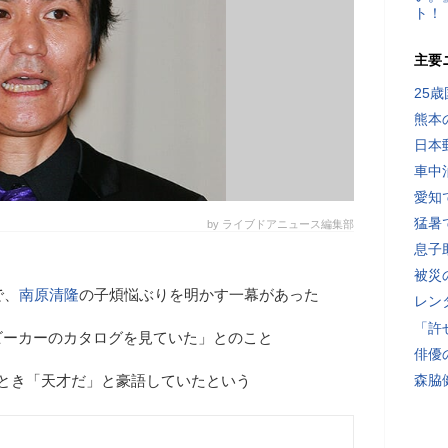
ト！
主要
25
熊本
日本
車中
愛知
猛暑
by ライブドアニュース編集部
息子
被災
で、
南原清隆
の子煩悩ぶりを明かす一幕があった
レン
「許
ビーカーのカタログを見ていた」とのこと
俳優
とき「天才だ」と豪語していたという
森脇