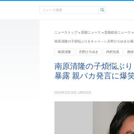
ニューストップ
芸能ニュース
芸能総合ニュース
>
>
>
南原清隆の子煩悩ぶりをキャイ～ン天野ひろゆきが暴
南原清隆
天野ひろゆき
内村光良
痛快
南原清隆の子煩悩ぶり
暴露 親バカ発言に爆
2016年2月16日 14時32分