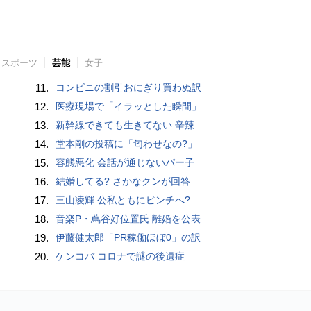
スポーツ
芸能
女子
11.
コンビニの割引おにぎり買わぬ訳
12.
医療現場で「イラッとした瞬間」
13.
新幹線できても生きてない 辛辣
14.
堂本剛の投稿に「匂わせなの?」
15.
容態悪化 会話が通じないパー子
16.
結婚してる? さかなクンが回答
17.
三山凌輝 公私ともにピンチへ?
18.
音楽P・蔦谷好位置氏 離婚を公表
19.
伊藤健太郎「PR稼働ほぼ0」の訳
20.
ケンコバ コロナで謎の後遺症