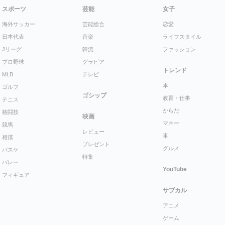
スポーツ
芸能
女子
海外サッカー
芸能総合
恋愛
日本代表
音楽
ライフスタイル
Jリーグ
韓流
ファッション
プロ野球
グラビア
トレンド
MLB
テレビ
本
ゴルフ
ゴシップ
教育・仕事
テニス
からだ
格闘技
映画
マネー
競馬
レビュー
車
相撲
プレゼント
グルメ
バスケ
特集
バレー
YouTube
フィギュア
サブカル
アニメ
ゲーム