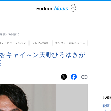
露 親バカ発言に…
TV スカッとジャパン
テレビの話題
エンタメ・芸能ニュース
をキャイ～ン天野ひろゆきが
笑
お知
映画
い。