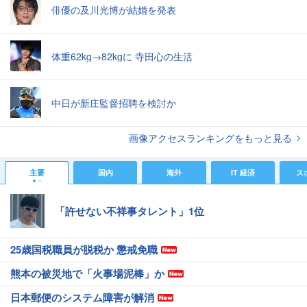
俳優の及川光博が結婚を発表
体重62kg→82kgに 寺田心の生活
中日が新庄監督招聘を検討か
画像アクセスランキングをもっと見る
主要
国内
海外
IT 経済
ス
「許せない不祥事タレント」1位
25歳国税職員が脱税か 懲戒免職
熊本の被災地で「火事場泥棒」か
日本郵便のシステム障害が解消