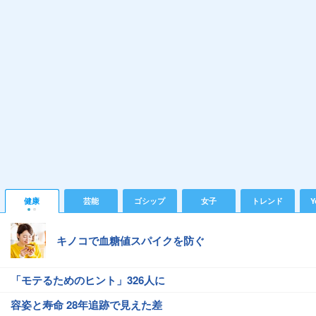
健康
芸能
ゴシップ
女子
トレンド
Y
キノコで血糖値スパイクを防ぐ
「モテるためのヒント」326人に
容姿と寿命 28年追跡で見えた差