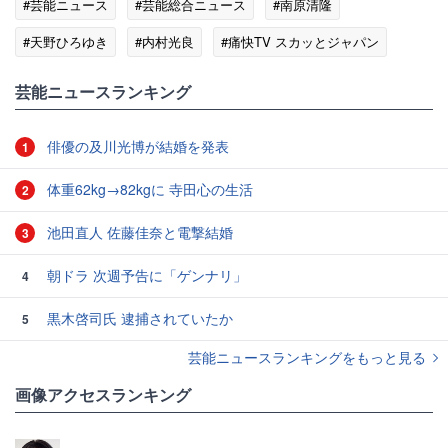
#芸能ニュース
#芸能総合ニュース
#南原清隆
#天野ひろゆき
#内村光良
#痛快TV スカッとジャパン
#テレビの話題
芸能ニュースランキング
俳優の及川光博が結婚を発表
1
体重62kg→82kgに 寺田心の生活
2
池田直人 佐藤佳奈と電撃結婚
3
朝ドラ 次週予告に「ゲンナリ」
4
黒木啓司氏 逮捕されていたか
5
芸能ニュースランキングをもっと見る
画像アクセスランキング