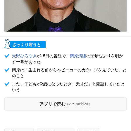
ざっくり言うと
天野ひろゆき
が15日の番組で、
南原清隆
の子煩悩ぶりを明か
す一幕があった
南原は「生まれる前からベビーカーのカタログを見ていた」と
のこと
また、子どもが2歳になったとき「天才だ」と豪語していたと
いう
アプリで読む
（アプリ限定記事）