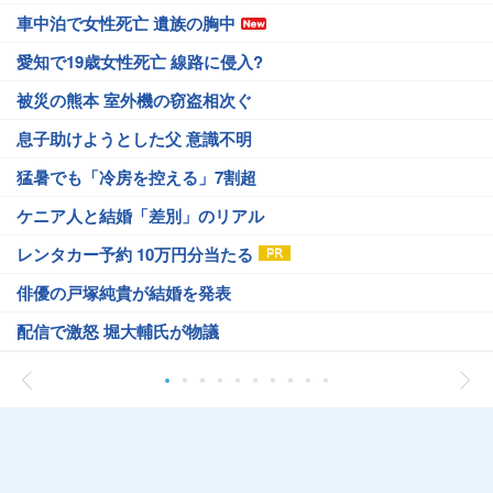
車中泊で女性死亡 遺族の胸中
愛知で19歳女性死亡 線路に侵入?
被災の熊本 室外機の窃盗相次ぐ
息子助けようとした父 意識不明
猛暑でも「冷房を控える」7割超
ケニア人と結婚「差別」のリアル
レンタカー予約 10万円分当たる
俳優の戸塚純貴が結婚を発表
配信で激怒 堀大輔氏が物議