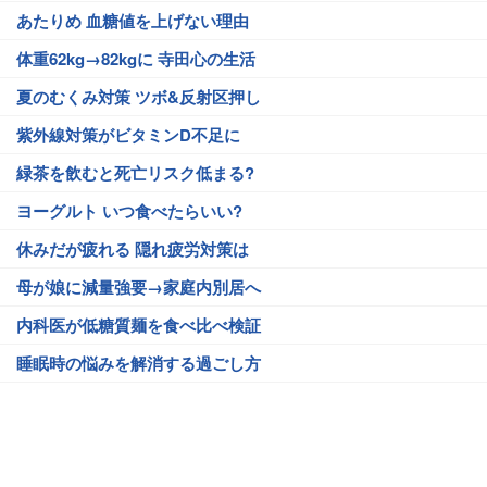
あたりめ 血糖値を上げない理由
体重62kg→82kgに 寺田心の生活
夏のむくみ対策 ツボ&反射区押し
紫外線対策がビタミンD不足に
緑茶を飲むと死亡リスク低まる?
ヨーグルト いつ食べたらいい?
休みだが疲れる 隠れ疲労対策は
母が娘に減量強要→家庭内別居へ
内科医が低糖質麺を食べ比べ検証
睡眠時の悩みを解消する過ごし方