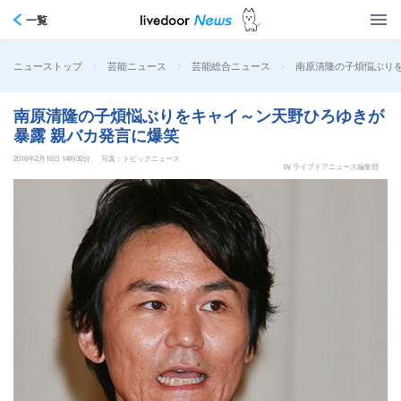
一覧
>
>
>
南原清隆の子煩悩ぶり
ニューストップ
芸能ニュース
芸能総合ニュース
南原清隆の子煩悩ぶりをキャイ～ン天野ひろゆきが
暴露 親バカ発言に爆笑
2016年2月16日 14時32分
写真：トピックニュース
by ライブドアニュース編集部