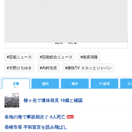
南原清隆の子煩悩ぶりバラされる 相方・内村光良も納得して爆笑
記事へ戻る
#芸能ニュース
#芸能総合ニュース
#南原清隆
#天野ひろゆき
#内村光良
#痛快TV スカッとジャパン
#テレビの話題
#エンタメ・芸能ニュース
主要
国内
海外
IT 経済
ス
槍ヶ岳で遺体発見 19歳と確認
各地の海で事故相次ぐ 4人死亡
長崎市長 平和宣言を読み飛ばし