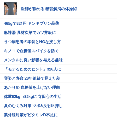
医師が勧める 猫背解消の体操術
465gで321円 ドンキプリン品薄
麻辣湯 具材次第でカツ丼級に
うつ病患者の本音とNGな接し方
キノコで血糖値スパイクを防ぐ
メンタルに良い影響を与える趣味
「モテるためのヒント」326人に
容姿と寿命 28年追跡で見えた差
あたりめ 血糖値を上げない理由
体重62kg→82kgに 寺田心の生活
夏のむくみ対策 ツボ&反射区押し
紫外線対策がビタミンD不足に