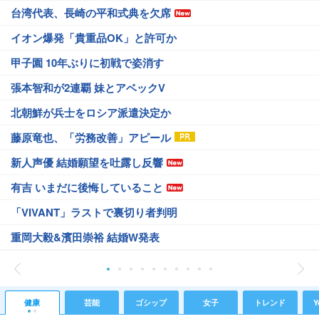
台湾代表、長崎の平和式典を欠席
イオン爆発「貴重品OK」と許可か
甲子園 10年ぶりに初戦で姿消す
張本智和が2連覇 妹とアベックV
北朝鮮が兵士をロシア派遣決定か
藤原竜也、「労務改善」アピール
新人声優 結婚願望を吐露し反響
有吉 いまだに後悔していること
「VIVANT」ラストで裏切り者判明
重岡大毅&濱田崇裕 結婚W発表
健康
芸能
ゴシップ
女子
トレンド
Y