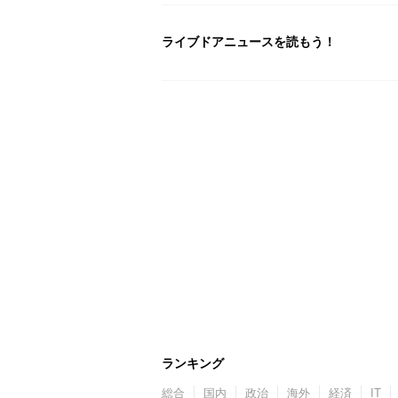
ライブドアニュースを読もう！
ランキング
総合
国内
政治
海外
経済
IT