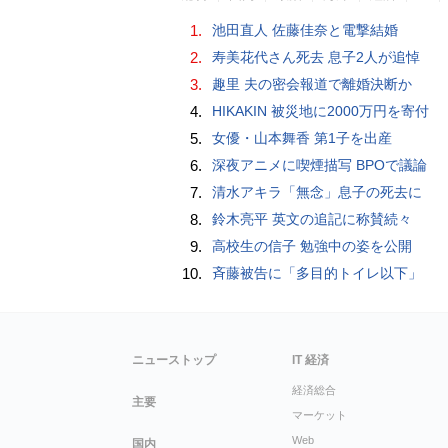
1.
池田直人 佐藤佳奈と電撃結婚
2.
寿美花代さん死去 息子2人が追悼
3.
趣里 夫の密会報道で離婚決断か
4.
HIKAKIN 被災地に2000万円を寄付
5.
女優・山本舞香 第1子を出産
6.
深夜アニメに喫煙描写 BPOで議論
7.
清水アキラ「無念」息子の死去に
8.
鈴木亮平 英文の追記に称賛続々
9.
高校生の信子 勉強中の姿を公開
10.
斉藤被告に「多目的トイレ以下」
ニューストップ
IT 経済
経済総合
主要
マーケット
Web
国内