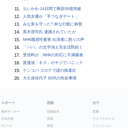
11.
ちいかわ 14日間で興収50億突破
12.
人気女優が「手つなぎデート」
13.
みな実を守った? 粋な行動に称賛
14.
黒木啓司氏 逮捕されていたか
15.
NHK職員性被害 出演者に怒りの声
16.
「パパ」の文字消え完全沈黙続く
17.
受信料が…NHKの対応に不満爆発
18.
渡邊渚「キス」のヤジでパニック
19.
ケンコバ コロナで謎の後遺症
20.
大久保佳代子 50代の性欲事情
スポーツ
芸能
女子
海外サッカー
芸能総合
恋愛
日本代表
音楽
ライフスタイル
Jリーグ
韓流
ファッション