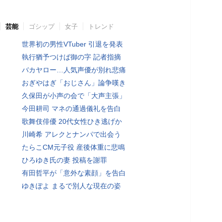
芸能
ゴシップ
女子
トレンド
世界初の男性VTuber 引退を発表
執行猶予つけば御の字 記者指摘
バカヤロー…人気声優が別れ悲痛
おぎやはぎ「おじさん」論争嘆き
久保田が小声の会で「大声主張」
今田耕司 マネの通過儀礼を告白
歌舞伎俳優 20代女性ひき逃げか
川崎希 アレクとナンパで出会う
たらこCM元子役 産後体重に悲鳴
ひろゆき氏の妻 投稿を謝罪
有田哲平が「意外な素顔」を告白
ゆきぽよ まるで別人な現在の姿