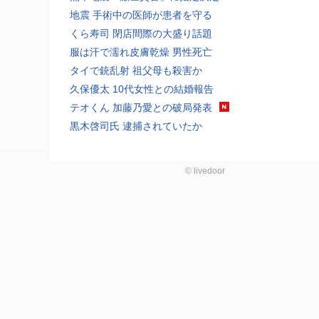
地震 手術中の医師が患者を守る
くら寿司 閉店間際の大盛り話題
服は汗で濡れ皮膚乾燥 男性死亡
タイで銃乱射 祖父母も殺害か
久保優太 10代女性との結婚報告
テオくん 加藤乃愛との破局発表
黒木啓司氏 逮捕されていたか
©
livedoor