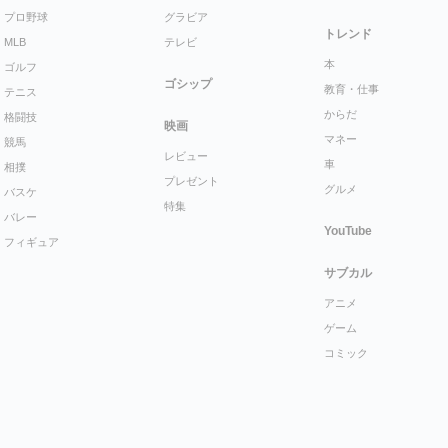
プロ野球
グラビア
トレンド
MLB
テレビ
本
ゴルフ
ゴシップ
教育・仕事
テニス
からだ
格闘技
映画
マネー
競馬
レビュー
車
相撲
プレゼント
グルメ
バスケ
特集
バレー
YouTube
フィギュア
サブカル
アニメ
ゲーム
コミック