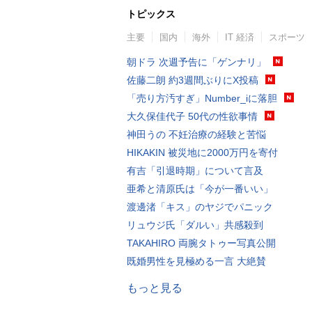
トピックス
主要
国内
海外
IT 経済
スポーツ
朝ドラ 次週予告に「ゲンナリ」
佐藤二朗 約3週間ぶりにX投稿
「売り方汚すぎ」Number_iに落胆
大久保佳代子 50代の性欲事情
神田うの 不妊治療の経験と苦悩
HIKAKIN 被災地に2000万円を寄付
有吉「引退時期」について言及
亜希と清原氏は「今が一番いい」
渡邊渚「キス」のヤジでパニック
リュウジ氏「ダルい」共感殺到
TAKAHIRO 両腕タトゥー写真公開
既婚男性を見極める一言 大絶賛
もっと見る