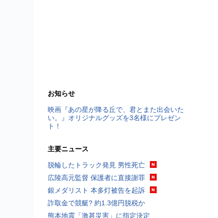
お知らせ
映画『あの星が降る丘で、君とまた出会いた
い。』オリジナルグッズを3名様にプレゼン
ト！
主要ニュース
脱輪したトラック発見 男性死亡
広陵高元監督 保護者に直接謝罪
銀メダリスト 本多灯被告を起訴
詐取金で競艇? 約1.3億円脱税か
熊本地震「激甚災害」に指定決定