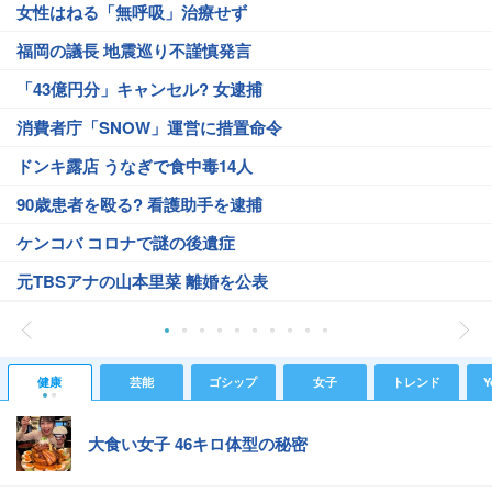
女性はねる「無呼吸」治療せず
福岡の議長 地震巡り不謹慎発言
「43億円分」キャンセル? 女逮捕
消費者庁「SNOW」運営に措置命令
ドンキ露店 うなぎで食中毒14人
90歳患者を殴る? 看護助手を逮捕
ケンコバ コロナで謎の後遺症
元TBSアナの山本里菜 離婚を公表
健康
芸能
ゴシップ
女子
トレンド
Y
大食い女子 46キロ体型の秘密