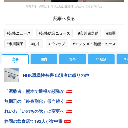
昨年7月、保釈された猿之助は報道陣に向かって頭を下げた
記事へ戻る
#芸能ニュース
#芸能総合ニュース
#市川猿之助
#贖罪
#市川團子
#心中
#ゴシップ
#エンタメ・芸能ニュース
主要
国内
海外
IT 経済
ス
NHK職員性被害 出演者に怒りの声
「泥酔者」熊本で通報が頻発か
無期刑の「終身刑化」傾向続く
れいわ「いのちの党」に変更へ
静岡の飲食店で192人が食中毒