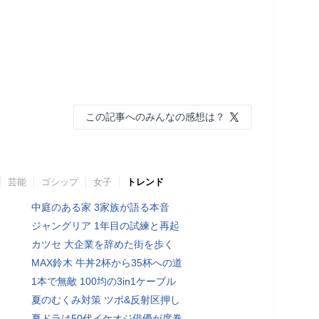
この記事へのみんなの感想は？
芸能
ゴシップ
女子
トレンド
中庭のある家 3家族が語る本音
ジャングリア 1年目の試練と再起
カツセ 大企業を辞めた街を歩く
MAX鈴木 牛丼2杯から35杯への道
1本で無敵 100均の3in1ケーブル
夏のむくみ対策 ツボ&反射区押し
夏ドラは50代イケオジ俳優が席巻