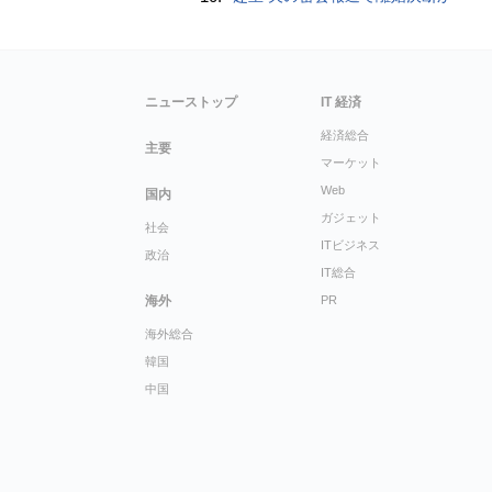
ニューストップ
IT 経済
経済総合
主要
マーケット
Web
国内
ガジェット
社会
ITビジネス
政治
IT総合
海外
PR
海外総合
韓国
中国