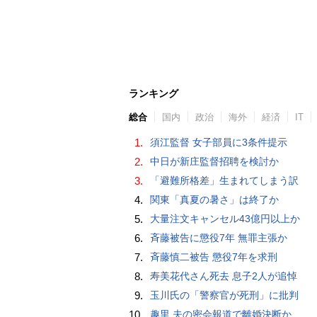
ランキング
総合
国内
政治
海外
経済
IT
1.
須江監督 女子部員に3条件提示
2.
中日が新庄監督招聘を検討か
3.
「避難所格差」生まれてしまう訳
4.
関東「真夏の暑さ」は終了か
5.
大量注文キャンセル43億円以上か
6.
斉藤被告に懲役7年 無罪主張か
7.
斉藤慎二被告 懲役7年を求刑
8.
寿美花代さん死去 息子2人が追悼
9.
玉川氏の「警察官が死刑」に批判
10.
趣里 夫の密会報道で離婚決断か