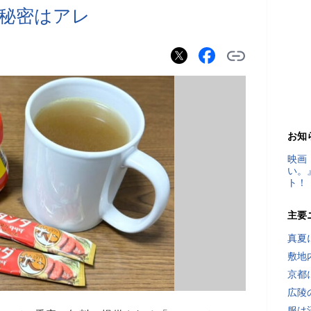
の秘密はアレ
お知
映画
い。
ト！
主要
真夏
敷地
京都
広陵
服は