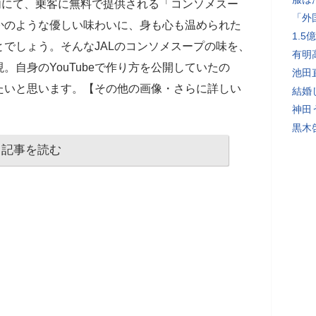
内にて、乗客に無料で提供される「コンソメスー
「外
かのような優しい味わいに、身も心も温められた
1.
でしょう。そんなJALのコンソメスープの味を、
有明
。自身のYouTubeで作り方を公開していたの
池田
たいと思います。【その他の画像・さらに詳しい
結婚
神田
黒木
記事を読む