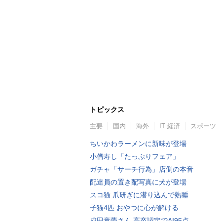
トピックス
主要
国内
海外
IT 経済
スポーツ
ちいかわラーメンに新味が登場
小僧寿し「たっぷりフェア」
ガチャ「サーチ行為」店側の本音
配達員の置き配写真に犬が登場
スコ猫 爪研ぎに潜り込んで熟睡
子猫4匹 おやつに心が解ける
成田童夢さん 高卒認定でAI95点