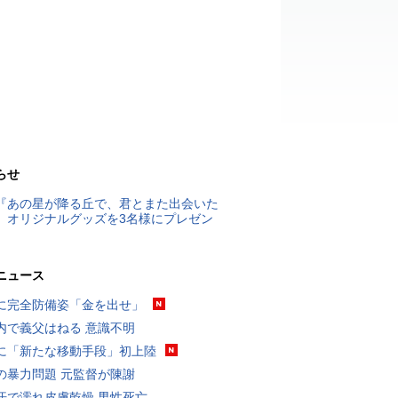
らせ
『あの星が降る丘で、君とまた出会いた
』オリジナルグッズを3名様にプレゼン
ニュース
に完全防備姿「金を出せ」
内で義父はねる 意識不明
に「新たな移動手段」初上陸
の暴力問題 元監督が陳謝
汗で濡れ皮膚乾燥 男性死亡