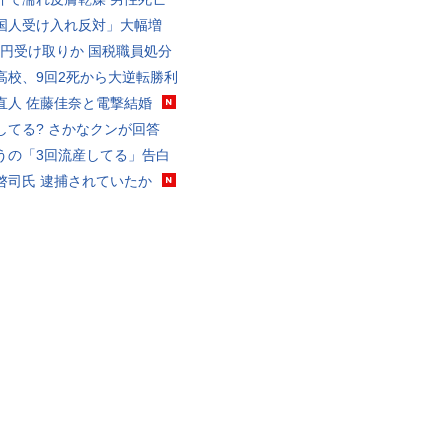
国人受け入れ反対」大幅増
5億円受け取りか 国税職員処分
高校、9回2死から大逆転勝利
直人 佐藤佳奈と電撃結婚
してる? さかなクンが回答
うの「3回流産してる」告白
啓司氏 逮捕されていたか