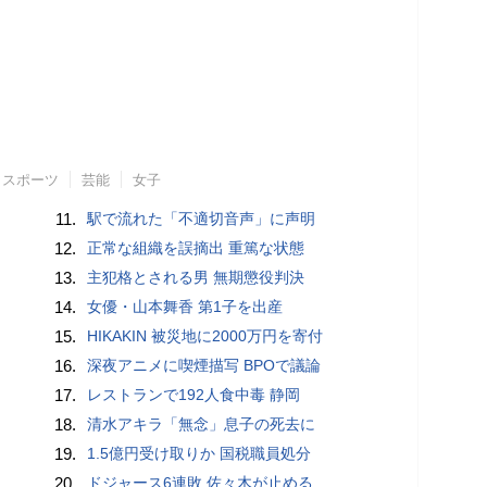
スポーツ
芸能
女子
11.
駅で流れた「不適切音声」に声明
12.
正常な組織を誤摘出 重篤な状態
13.
主犯格とされる男 無期懲役判決
14.
女優・山本舞香 第1子を出産
15.
HIKAKIN 被災地に2000万円を寄付
16.
深夜アニメに喫煙描写 BPOで議論
17.
レストランで192人食中毒 静岡
18.
清水アキラ「無念」息子の死去に
19.
1.5億円受け取りか 国税職員処分
20.
ドジャース6連敗 佐々木が止める