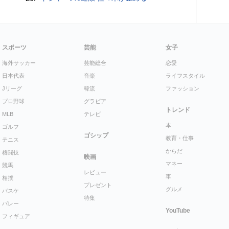
スポーツ
芸能
女子
海外サッカー
芸能総合
恋愛
日本代表
音楽
ライフスタイル
Jリーグ
韓流
ファッション
プロ野球
グラビア
トレンド
MLB
テレビ
本
ゴルフ
ゴシップ
教育・仕事
テニス
からだ
格闘技
映画
マネー
競馬
レビュー
車
相撲
プレゼント
グルメ
バスケ
特集
バレー
YouTube
フィギュア