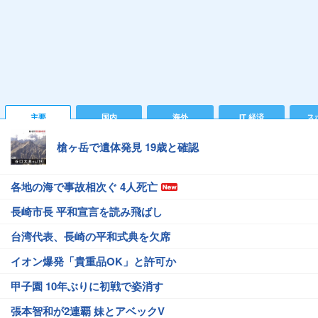
主要
国内
海外
IT 経済
ス
槍ヶ岳で遺体発見 19歳と確認
各地の海で事故相次ぐ 4人死亡
長崎市長 平和宣言を読み飛ばし
台湾代表、長崎の平和式典を欠席
イオン爆発「貴重品OK」と許可か
甲子園 10年ぶりに初戦で姿消す
張本智和が2連覇 妹とアベックV