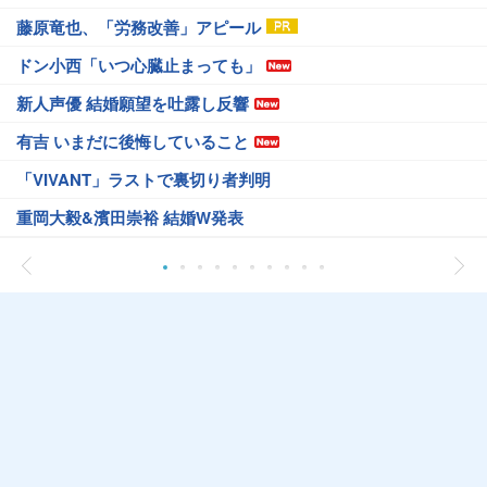
藤原竜也、「労務改善」アピール
ドン小西「いつ心臓止まっても」
新人声優 結婚願望を吐露し反響
有吉 いまだに後悔していること
「VIVANT」ラストで裏切り者判明
重岡大毅&濱田崇裕 結婚W発表