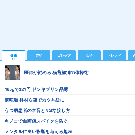
健康
芸能
ゴシップ
女子
トレンド
Y
医師が勧める 猫背解消の体操術
465gで321円 ドンキプリン品薄
麻辣湯 具材次第でカツ丼級に
うつ病患者の本音とNGな接し方
キノコで血糖値スパイクを防ぐ
メンタルに良い影響を与える趣味