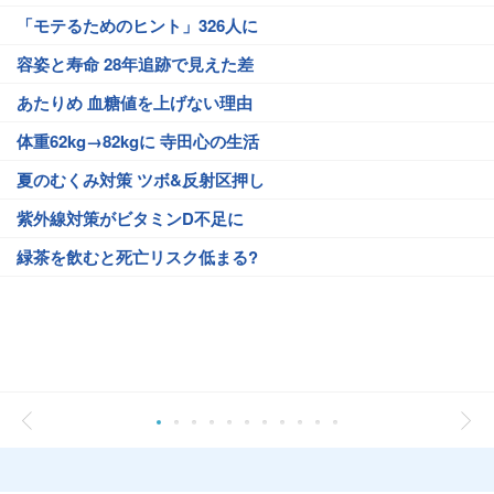
「モテるためのヒント」326人に
容姿と寿命 28年追跡で見えた差
あたりめ 血糖値を上げない理由
体重62kg→82kgに 寺田心の生活
夏のむくみ対策 ツボ&反射区押し
紫外線対策がビタミンD不足に
緑茶を飲むと死亡リスク低まる?