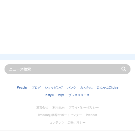
Peachy
ブログ
ショッピング
バンク
みんかぶ
みんかぶChoice
Kstyle
株探
プレスリリース
運営会社
利用規約
プライバシーポリシー
livedoorお客様サポートセンター
livedoor
コンテンツ・広告ポリシー