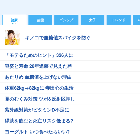
健康
芸能
ゴシップ
女子
トレンド
Y
キノコで血糖値スパイクを防ぐ
「モテるためのヒント」326人に
容姿と寿命 28年追跡で見えた差
あたりめ 血糖値を上げない理由
体重62kg→82kgに 寺田心の生活
夏のむくみ対策 ツボ&反射区押し
紫外線対策がビタミンD不足に
緑茶を飲むと死亡リスク低まる?
ヨーグルト いつ食べたらいい?