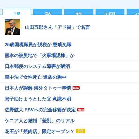
主要
国内
海外
IT 経済
ス
山田五郎さん「アド街」で名言
25歳国税職員が脱税か 懲戒免職
熊本の被災地で「火事場泥棒」か
日本郵便のシステム障害が解消
車中泊で女性死亡 遺族の胸中
日本人が誤解 海外タトゥー事情
息子助けようとした父 意識不明
佐野航大 PSVへの完全移籍が決定
ケニア人と結婚「差別」のリアル
花王が「焼肉店」限定オープン？