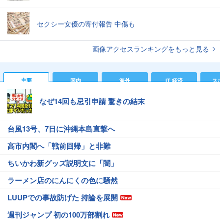
セクシー女優の寄付報告 中傷も
画像アクセスランキングをもっと見る
主要
国内
海外
IT 経済
ス
なぜ14回も忌引申請 驚きの結末
台風13号、7日に沖縄本島直撃へ
高市内閣へ「戦前回帰」と非難
ちいかわ新グッズ説明文に「闇」
ラーメン店のにんにくの色に騒然
LUUPでの事故防げた 持論を展開
週刊ジャンプ 初の100万部割れ