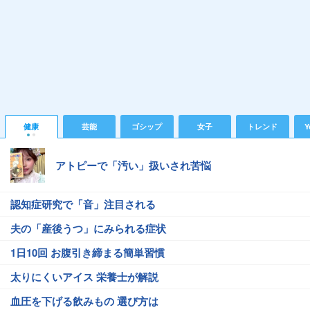
健康
芸能
ゴシップ
女子
トレンド
Y
アトピーで「汚い」扱いされ苦悩
認知症研究で「音」注目される
夫の「産後うつ」にみられる症状
1日10回 お腹引き締まる簡単習慣
太りにくいアイス 栄養士が解説
血圧を下げる飲みもの 選び方は