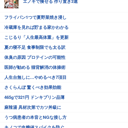
エノキで痩せる 作り置き3選
フライパン1つで夏野菜焼き浸し
冷蔵庫を見れば貯まる家かわかる
こじるり「人生最高体重」を更新
夏の寝不足 食事制限でも太る訳
体臭の原因 プロテインの可能性
医師が勧める 猫背解消の体操術
人生台無しに…やめるべき7項目
さくらんぼ 驚くべき効果効能
465gで321円 ドンキプリン品薄
麻辣湯 具材次第でカツ丼級に
うつ病患者の本音とNGな接し方
キノコで血糖値スパイクを防ぐ