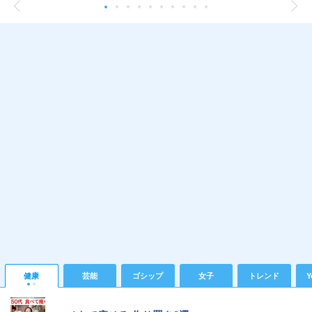
健康
芸能
ゴシップ
女子
トレンド
Y