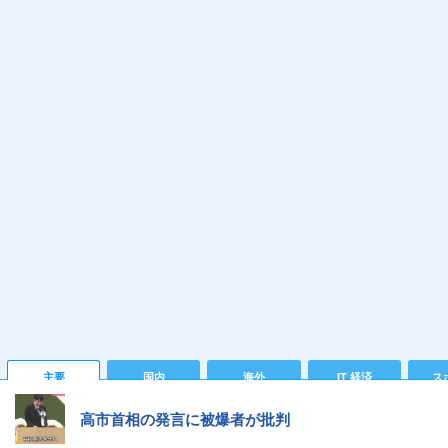
主要
国内
海外
IT 経済
ス
高市首相の発言に被爆者が批判