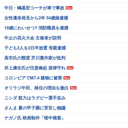
中日・嶋基宏コーチが車で事故
女性遺体発見から2年 54歳娘逮捕
19歳にわいせつ? 消防職員を逮捕
中止の花火大会 主催者が説明
子ども3人を2日半放置 母親逮捕
高市氏の態度 芥川賞作家が批判
井上康生氏が注意喚起 規律守れ
コロンビアでM7.4 建物に被害
オリラジ中田、移住の理由を激白
ニシダ 筋力はラグビー選手並み
さんま 夏の甲子園に苦言し物議
ナガノ氏 映画制作「暗中模索」