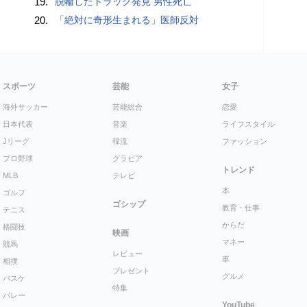
19.
脱輪したトラック発見 男性死亡
20.
「絶対に奇形生まれる」医師反対
スポーツ
芸能
女子
海外サッカー
芸能総合
恋愛
日本代表
音楽
ライフスタイル
Jリーグ
韓流
ファッション
プロ野球
グラビア
トレンド
MLB
テレビ
本
ゴルフ
ゴシップ
教育・仕事
テニス
からだ
格闘技
映画
マネー
競馬
レビュー
車
相撲
プレゼント
グルメ
バスケ
特集
バレー
YouTube