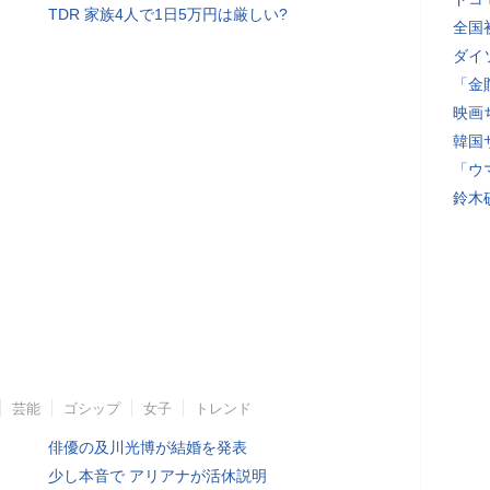
TDR 家族4人で1日5万円は厳しい?
全国
ダイ
「金
映画
韓国
「ウ
鈴木
芸能
ゴシップ
女子
トレンド
俳優の及川光博が結婚を発表
少し本音で アリアナが活休説明