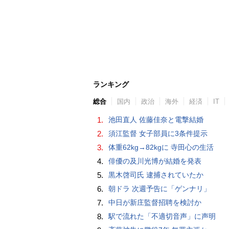
ランキング
総合
国内
政治
海外
経済
IT
1.
池田直人 佐藤佳奈と電撃結婚
2.
須江監督 女子部員に3条件提示
3.
体重62kg→82kgに 寺田心の生活
4.
俳優の及川光博が結婚を発表
5.
黒木啓司氏 逮捕されていたか
6.
朝ドラ 次週予告に「ゲンナリ」
7.
中日が新庄監督招聘を検討か
8.
駅で流れた「不適切音声」に声明