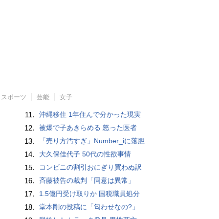
スポーツ
芸能
女子
11.
沖縄移住 1年住んで分かった現実
12.
被爆で子あきらめる 怒った医者
13.
「売り方汚すぎ」Number_iに落胆
14.
大久保佳代子 50代の性欲事情
15.
コンビニの割引おにぎり買わぬ訳
16.
斉藤被告の裁判「同意は異常」
17.
1.5億円受け取りか 国税職員処分
18.
堂本剛の投稿に「匂わせなの?」