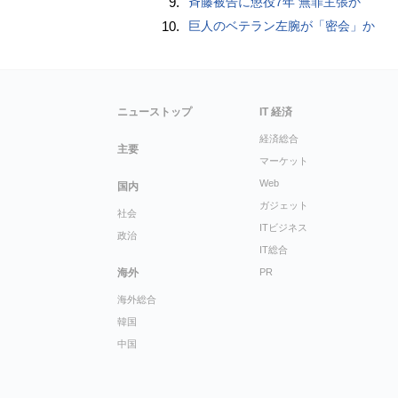
9.
斉藤被告に懲役7年 無罪主張か
10.
巨人のベテラン左腕が「密会」か
ニューストップ
IT 経済
経済総合
主要
マーケット
Web
国内
ガジェット
社会
ITビジネス
政治
IT総合
海外
PR
海外総合
韓国
中国