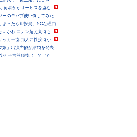
初 何者かがオービスを盗む
ソーのモバブ使い倒してみた
貯まったら即投資」NGな理由
ちいかわ コナン超え期待も
サッカー協 邦人に性接待か
マ娘」出演声優が結婚を発表
砂羽 子宮筋腫摘出していた