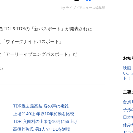
by ライブドアニュース編集部
るTDL＆TDSの「新パスポート」が発表された
な「ウィークナイトパスポート」
な「アーリーイブニングパスポート」だ
お知
た。
映画
い。
ト！
主要
台風
TDR過去最高益 客の声は複雑
子孫
上場2140社 年収10年変動を比較
日本
TDR 入園料の上限を10月に値上げ
休み
高須幹弥氏 男1人でTDLを満喫
ドコ