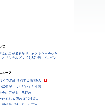
らせ
『あの星が降る丘で、君とまた出会いた
』オリジナルグッズを3名様にプレゼン
ニュース
13号で混乱 沖縄で負傷者5人
の帰省が「しんどい」と本音
社会に広がる「孫疲れ」
だが疲れる 隠れ疲労対策は
モ新銀行「誕生祭」に盲点