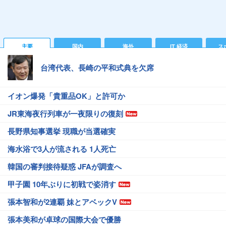
主要
国内
海外
IT 経済
ス
台湾代表、長崎の平和式典を欠席
イオン爆発「貴重品OK」と許可か
JR東海夜行列車が一夜限りの復刻
長野県知事選挙 現職が当選確実
海水浴で3人が流される 1人死亡
韓国の審判接待疑惑 JFAが調査へ
甲子園 10年ぶりに初戦で姿消す
張本智和が2連覇 妹とアベックV
張本美和が卓球の国際大会で優勝