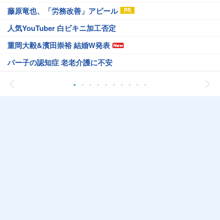
藤原竜也、「労務改善」アピール
人気YouTuber 白ビキニ加工否定
重岡大毅&濱田崇裕 結婚W発表
パー子の認知症 老老介護に不安