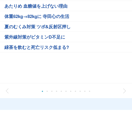
あたりめ 血糖値を上げない理由
体重62kg→82kgに 寺田心の生活
夏のむくみ対策 ツボ&反射区押し
紫外線対策がビタミンD不足に
緑茶を飲むと死亡リスク低まる?