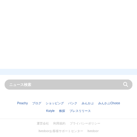
Peachy
ブログ
ショッピング
バンク
みんかぶ
みんかぶChoice
Kstyle
株探
プレスリリース
運営会社
利用規約
プライバシーポリシー
livedoorお客様サポートセンター
livedoor