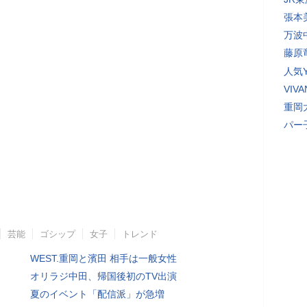
張本
万波
藤原
人気Y
VI
重岡
パー
芸能
ゴシップ
女子
トレンド
WEST.重岡と濱田 相手は一般女性
オリラジ中田、帰国後初のTV出演
夏のイベント「配信派」が急増