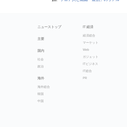
ニューストップ
IT 経済
経済総合
主要
マーケット
Web
国内
ガジェット
社会
ITビジネス
政治
IT総合
海外
PR
海外総合
韓国
中国