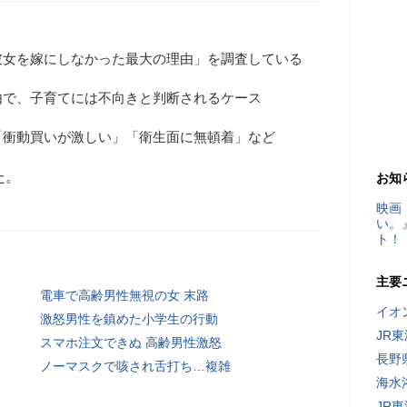
彼女を嫁にしなかった最大の理由」を調査している
由で、子育てには不向きと判断されるケース
「衝動買いが激しい」「衛生面に無頓着」など
た。
お知
映画
い。
ト！
主要
電車で高齢男性無視の女 末路
イオ
激怒男性を鎮めた小学生の行動
JR
スマホ注文できぬ 高齢男性激怒
長野
ノーマスクで咳され舌打ち…複雑
海水
JR