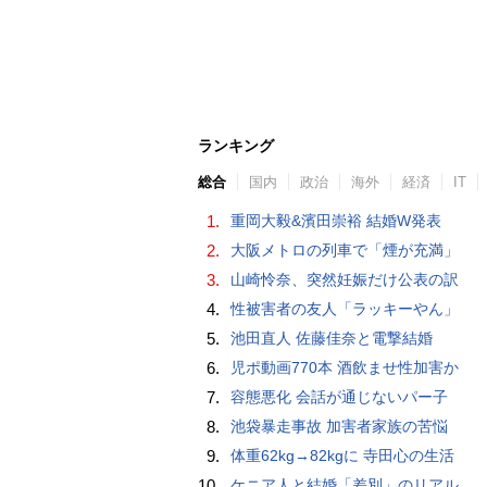
ランキング
総合
国内
政治
海外
経済
IT
1.
重岡大毅&濱田崇裕 結婚W発表
2.
大阪メトロの列車で「煙が充満」
3.
山崎怜奈、突然妊娠だけ公表の訳
4.
性被害者の友人「ラッキーやん」
5.
池田直人 佐藤佳奈と電撃結婚
6.
児ポ動画770本 酒飲ませ性加害か
7.
容態悪化 会話が通じないパー子
8.
池袋暴走事故 加害者家族の苦悩
9.
体重62kg→82kgに 寺田心の生活
10.
ケニア人と結婚「差別」のリアル