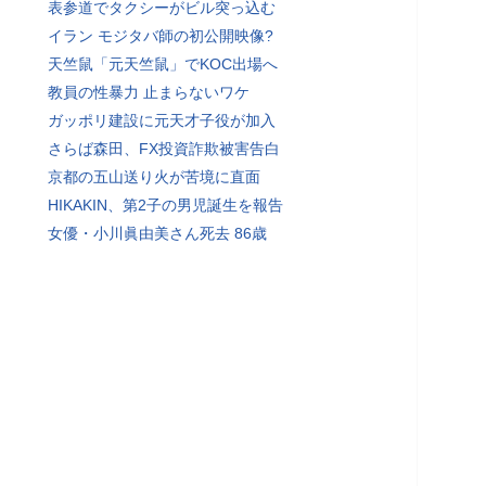
表参道でタクシーがビル突っ込む
イラン モジタバ師の初公開映像?
天竺鼠「元天竺鼠」でKOC出場へ
教員の性暴力 止まらないワケ
ガッポリ建設に元天才子役が加入
さらば森田、FX投資詐欺被害告白
京都の五山送り火が苦境に直面
HIKAKIN、第2子の男児誕生を報告
女優・小川眞由美さん死去 86歳