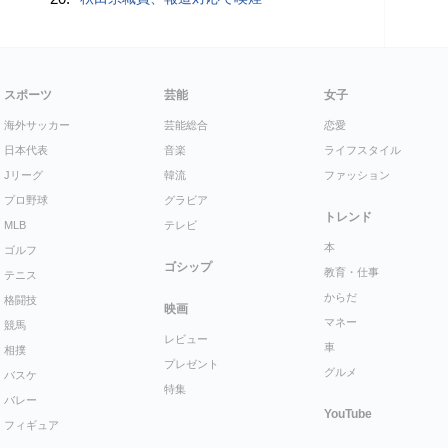
スポーツ
芸能
女子
海外サッカー
芸能総合
恋愛
日本代表
音楽
ライフスタイル
Jリーグ
韓流
ファッション
プロ野球
グラビア
トレンド
MLB
テレビ
本
ゴルフ
ゴシップ
教育・仕事
テニス
からだ
格闘技
映画
マネー
競馬
レビュー
車
相撲
プレゼント
グルメ
バスケ
特集
バレー
YouTube
フィギュア