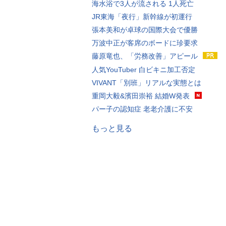
海水浴で3人が流される 1人死亡
JR東海「夜行」新幹線が初運行
張本美和が卓球の国際大会で優勝
万波中正が客席のボードに珍要求
藤原竜也、「労務改善」アピール
人気YouTuber 白ビキニ加工否定
VIVANT「別班」リアルな実態とは
重岡大毅&濱田崇裕 結婚W発表
パー子の認知症 老老介護に不安
もっと見る