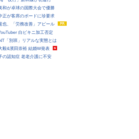
美和が卓球の国際大会で優勝
中正が客席のボードに珍要求
竜也、「労務改善」アピール
ouTuber 白ビキニ加工否定
VANT「別班」リアルな実態とは
大毅&濱田崇裕 結婚W発表
子の認知症 老老介護に不安