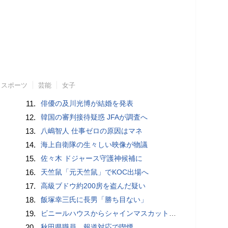
スポーツ
芸能
女子
11.
俳優の及川光博が結婚を発表
12.
韓国の審判接待疑惑 JFAが調査へ
13.
八嶋智人 仕事ゼロの原因はマネ
14.
海上自衛隊の生々しい映像が物議
15.
佐々木 ドジャース守護神候補に
16.
天竺鼠「元天竺鼠」でKOC出場へ
17.
高級ブドウ約200房を盗んだ疑い
18.
飯塚幸三氏に長男「勝ち目ない」
19.
ビニールハウスからシャインマスカット約200房を盗んだ疑い ネットで販売か 無職の男（42）逮捕 岡山県警
20.
秋田県職員、報道対応で喫煙