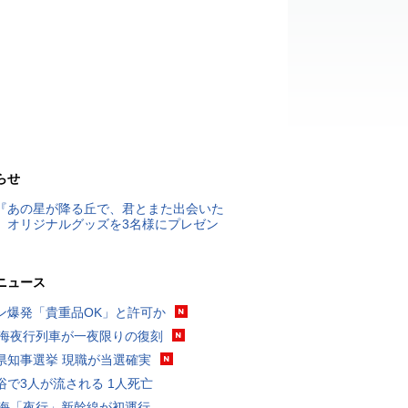
らせ
『あの星が降る丘で、君とまた出会いた
』オリジナルグッズを3名様にプレゼン
ニュース
ン爆発「貴重品OK」と許可か
東海夜行列車が一夜限りの復刻
県知事選挙 現職が当選確実
浴で3人が流される 1人死亡
東海「夜行」新幹線が初運行