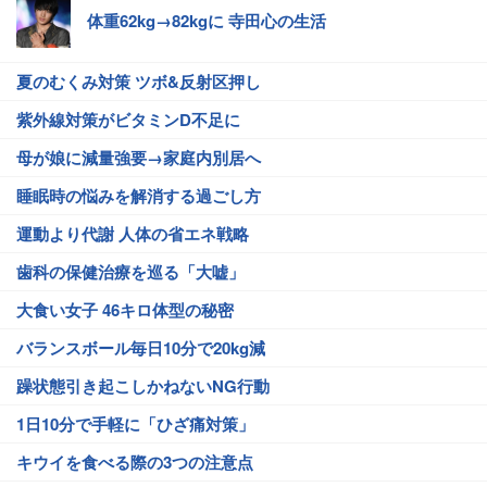
体重62kg→82kgに 寺田心の生活
夏のむくみ対策 ツボ&反射区押し
紫外線対策がビタミンD不足に
母が娘に減量強要→家庭内別居へ
睡眠時の悩みを解消する過ごし方
運動より代謝 人体の省エネ戦略
歯科の保健治療を巡る「大嘘」
大食い女子 46キロ体型の秘密
バランスボール毎日10分で20kg減
躁状態引き起こしかねないNG行動
1日10分で手軽に「ひざ痛対策」
キウイを食べる際の3つの注意点