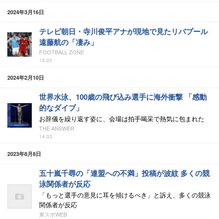
2024年3月16日
テレビ朝日・寺川俊平アナが現地で見たリバプール
遠藤航の「凄み」
FOOTBALL ZONE
13:20
2024年2月10日
世界水泳、100歳の飛び込み選手に海外衝撃 「感動
的なダイブ」
お辞儀を繰り返す姿に、会場は拍手喝采で熱気に包まれた
THE ANSWER
14:03
2023年8月8日
五十嵐千尋の「連盟への不満」投稿が波紋 多くの競
泳関係者が反応
「もっと選手の意見に耳を傾けるべき」と訴え、多くの競泳
関係者が反応
東スポWEB