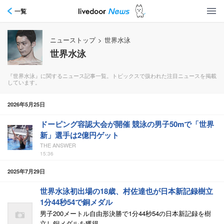
一覧
ニューストップ
>
世界水泳
世界水泳
『世界水泳』に関するニュース記事一覧。トピックスで扱われた注目ニュースを掲載
しています。
2026年5月25日
ドーピング容認大会が開催 競泳の男子50mで「世界
新」選手は2億円ゲット
THE ANSWER
15:36
2025年7月29日
世界水泳初出場の18歳、村佐達也が日本新記録樹立
1分44秒54で銅メダル
男子200メートル自由形決勝で1分44秒54の日本新記録を樹
立し銅メダルを獲得