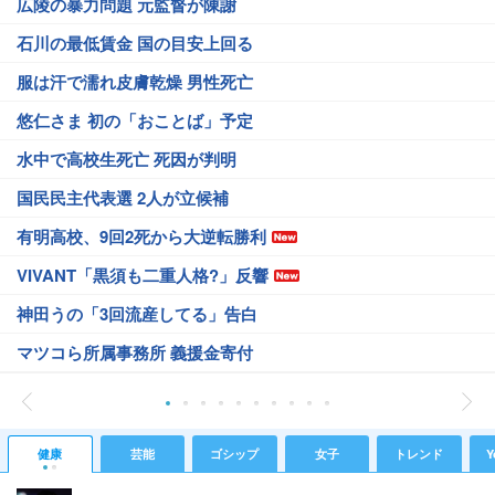
広陵の暴力問題 元監督が陳謝
石川の最低賃金 国の目安上回る
服は汗で濡れ皮膚乾燥 男性死亡
悠仁さま 初の「おことば」予定
水中で高校生死亡 死因が判明
国民民主代表選 2人が立候補
有明高校、9回2死から大逆転勝利
VIVANT「黒須も二重人格?」反響
神田うの「3回流産してる」告白
マツコら所属事務所 義援金寄付
健康
芸能
ゴシップ
女子
トレンド
Y