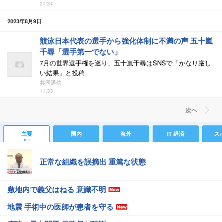
21:34
2023年8月9日
競泳日本代表の選手から強化体制に不満の声 五十嵐
千尋「選手第一でない」
7月の世界選手権を巡り、五十嵐千尋はSNSで「かなり厳し
い結果」と投稿
共同通信
11:33
次ヘ
主要
国内
海外
IT 経済
ス
正常な組織を誤摘出 重篤な状態
敷地内で義父はねる 意識不明
地震 手術中の医師が患者を守る