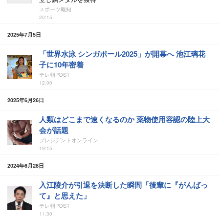
スポーツ報知
20:15
2025年7月5日
「世界水泳 シンガポール2025」が開幕へ 池江璃花
子に10年密着
テレ朝POST
12:00
2025年6月26日
人類はどこまで速くなるのか 薬物使用容認の陸上大
会が話題
プレジデントオンライン
19:15
2024年6月28日
入江陵介が引退を決断した瞬間「後輩に『がんばっ
て』と思えた」
テレ朝POST
11:30