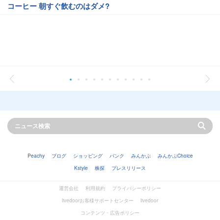
コーヒー 朝すぐ飲むのはダメ?
Peachy
ブログ
ショッピング
バンク
みんかぶ
みんかぶChoice
Kstyle
株探
プレスリリース
運営会社
利用規約
プライバシーポリシー
livedoorお客様サポートセンター
livedoor
コンテンツ・広告ポリシー