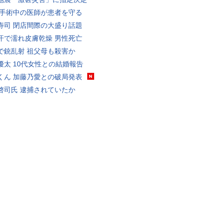
 手術中の医師が患者を守る
寿司 閉店間際の大盛り話題
汗で濡れ皮膚乾燥 男性死亡
で銃乱射 祖父母も殺害か
優太 10代女性との結婚報告
くん 加藤乃愛との破局発表
啓司氏 逮捕されていたか