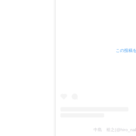
この投稿をI
中島 裕之(@hiro_na