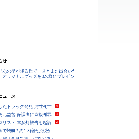
らせ
『あの星が降る丘で、君とまた出会いた
』オリジナルグッズを3名様にプレゼン
ニュース
したトラック発見 男性死亡
高元監督 保護者に直接謝罪
ダリスト 本多灯被告を起訴
金で競艇? 約1.3億円脱税か
地震「激甚災害」に指定決定