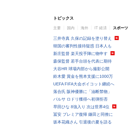
トピックス
主要
国内
海外
IT 経済
スポーツ
三井寺真 久保の記録を塗り替え
韓国の審判性接待疑惑 日本人も
新庄監督 楽天投手陣に物申す
森保監督 若手台頭を代表に期待
大谷HR 球場内部から撮影公開
鈴木愛 賞金を熊本支援に1000万
UEFA FIFA大会ボイコット継続へ
落合氏 阪神優勝に「油断禁物」
バルサ ロドリ獲得へ初弾拒否
早田ひな 8強入り 次は世界4位
冨安 プレミア復帰 鎌田と同僚に
坂本花織さん 引退後の夏を語る