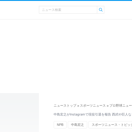
ニューストップ
スポーツニュース
プロ野球ニュー
>
>
中島宏之がInstagramで現役引退を報告 西武や巨人
NPB
中島宏之
スポーツニュース・トピッ
巨人（読売ジャイアンツ）