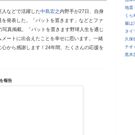
地震
巨人などで活躍した
中島宏之
内野手が27日、自身
くら
退を発表した。「バットを置きます」などとファ
服は
の写真掲載。「バットを置きます野球人生を通じ
タイ
ムメートに出会えたことを幸せに思います。一緒
久保
テオ
心から感謝します！24年間、たくさんの応援を
黒木
退を報告