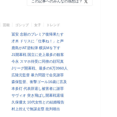
この記事へのみんなの感想は？
芸能
ゴシップ
女子
トレンド
冨安 念願のプレミア復帰果たす
才木 ドリスに「仕事ね！」と声
鹿島がAT逆転弾 横浜Mを下す
J1開幕戦 国立に史上最多の観客
今永 スマホ待受に同僚の顔写真
Jリーグ開幕戦、最多の6万3960人
広陵元監督 暴力問題で会見謝罪
森保監督、衝撃ゴール16歳に言及
本多灯 代表辞退し被害者に謝罪
サヴィオ 突き飛ばし開幕戦退場
久保優太 10代女性との結婚報告
村上控えで無謀走塁 批判噴出