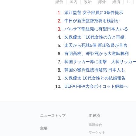
総合
国内
政治
海外
経済
IT
1.
須江監督 女子部員に3条件提示
2.
中日が新庄監督招聘を検討か
3.
バルサ下部組織に有望日本人いる
4.
久保優太「10代女性の方と再婚」
5.
楽天から死球5個 新庄監督が苦言
6.
有明高校、9回2死から大逆転勝利
7.
韓国サッカー界に衝撃 大韓サッカー協会に外国人審判への“性的接待”疑惑 韓国メディア
8.
韓国の審判性接待疑惑 日本人も
9.
久保優太 10代女性との結婚報告
10.
UEFA FIFA大会ボイコット継続へ
ニューストップ
IT 経済
経済総合
主要
マーケット