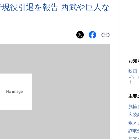
amで現役引退を報告 西武や巨人な
お知
映画
い。
ト！
主要
脱輪
広陵
銀メ
詐取
熊本