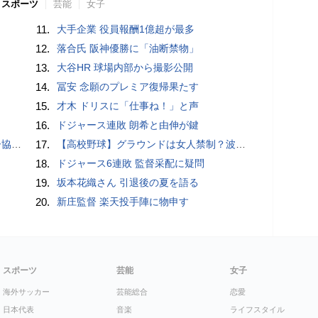
スポーツ
芸能
女子
11.
大手企業 役員報酬1億超が最多
12.
落合氏 阪神優勝に「油断禁物」
13.
大谷HR 球場内部から撮影公開
14.
冨安 念願のプレミア復帰果たす
15.
才木 ドリスに「仕事ね！」と声
16.
ドジャース連敗 朗希と由伸が鍵
が報道
17.
【高校野球】グラウンドは女人禁制？波紋を呼ぶ女子マネの練習参加制止問題
18.
ドジャース6連敗 監督采配に疑問
19.
坂本花織さん 引退後の夏を語る
20.
新庄監督 楽天投手陣に物申す
スポーツ
芸能
女子
海外サッカー
芸能総合
恋愛
日本代表
音楽
ライフスタイル