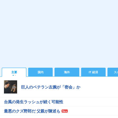
主要
国内
海外
IT 経済
ス
巨人のベテラン左腕が「密会」か
台風の発生ラッシュが続く可能性
最悪のクズ野郎だ 父親が陳述も