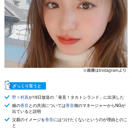
ざっくり言うと
野々村真
が19日放送の「発見！タカトシランド」に出演した
娘の
香音
との共演については
香音
側のマネージャーからNGが
出ていると説明
父親のイメージを
香音
にはつけたくないというのが理由とのこ
と