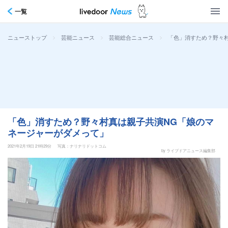
一覧
>
>
>
「色」消すため？野々
ニューストップ
芸能ニュース
芸能総合ニュース
「色」消すため？野々村真は親子共演NG「娘のマ
ネージャーがダメって」
2021年2月19日 21時29分
写真：ナリナリドットコム
by ライブドアニュース編集部