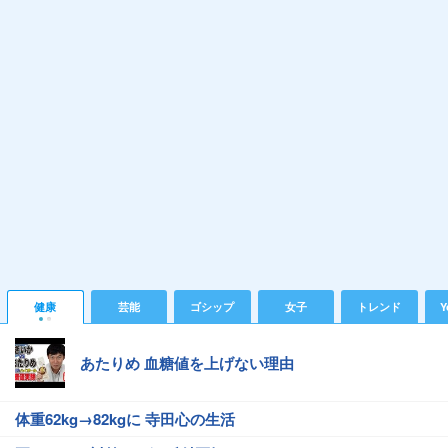
健康
芸能
ゴシップ
女子
トレンド
Y
あたりめ 血糖値を上げない理由
体重62kg→82kgに 寺田心の生活