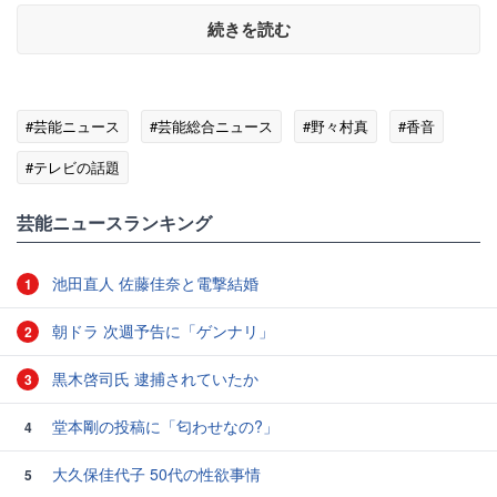
続きを読む
#芸能ニュース
#芸能総合ニュース
#野々村真
#香音
#テレビの話題
芸能ニュースランキング
池田直人 佐藤佳奈と電撃結婚
1
朝ドラ 次週予告に「ゲンナリ」
2
黒木啓司氏 逮捕されていたか
3
堂本剛の投稿に「匂わせなの?」
4
大久保佳代子 50代の性欲事情
5