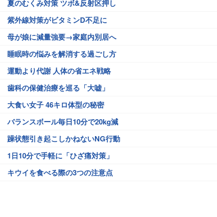
夏のむくみ対策 ツボ&反射区押し
紫外線対策がビタミンD不足に
母が娘に減量強要→家庭内別居へ
睡眠時の悩みを解消する過ごし方
運動より代謝 人体の省エネ戦略
歯科の保健治療を巡る「大嘘」
大食い女子 46キロ体型の秘密
バランスボール毎日10分で20kg減
躁状態引き起こしかねないNG行動
1日10分で手軽に「ひざ痛対策」
キウイを食べる際の3つの注意点