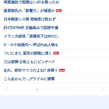
商業施設で面識ないJCを殴ったか
森喜朗氏の「影響力」が減退か
日本郵便シス障 荷物受け取れず
計2万4700件 五輪絡みで誹謗中傷
イラン大統領「原爆投下はNOだ」
C・ロナ結婚式へ 呼ばれぬ人物も
ついにきた 冨安の朗報に沸く
三山凌輝 公私ともにピンチへ?
あれ、絶対マツコだよね? 赤裸々
こらあかんで…グラドルに衝撃