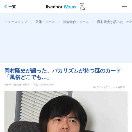
一覧
>
>
>
岡村隆史が語った、バ
ニューストップ
芸能ニュース
芸能総合ニュース
岡村隆史が語った、バカリズムが持つ謎のカード
「風俗どこでも…」
2019年12月28日 11時8分
写真：Smart FLASH
by ライブドアニュース編集部