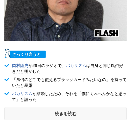
ざっくり言うと
岡村隆史
が26日のラジオで、
バカリズム
は自身と同じ風俗好
きだと明かした
「風俗のどこでも使えるブラックカードみたいなの」を持って
いたと暴露
バカリズム
が結婚したため、それを「僕にくれへんかなと思っ
て」と語った
続きを読む