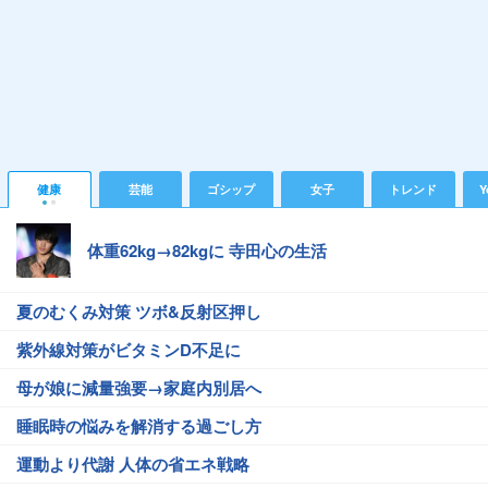
健康
芸能
ゴシップ
女子
トレンド
Y
体重62kg→82kgに 寺田心の生活
夏のむくみ対策 ツボ&反射区押し
紫外線対策がビタミンD不足に
母が娘に減量強要→家庭内別居へ
睡眠時の悩みを解消する過ごし方
運動より代謝 人体の省エネ戦略