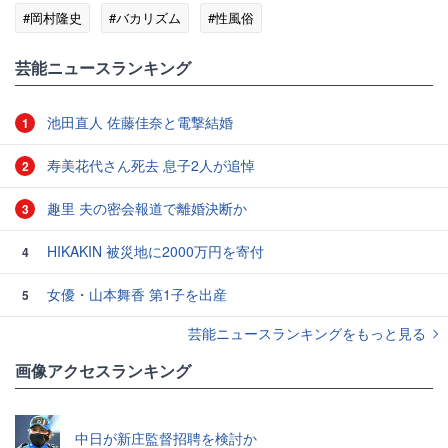
#岡村隆史
#バカリズム
#性風俗
#エンタメ・芸能ニュース
芸能ニュースランキング
池田直人 佐藤佳奈と電撃結婚
1
寿美花代さん死去 息子2人が追悼
2
趣里 夫の密会報道で離婚決断か
3
HIKAKIN 被災地に2000万円を寄付
4
女優・山本舞香 第1子を出産
5
芸能ニュースランキングをもっと見る
画像アクセスランキング
中日が新庄監督招聘を検討か