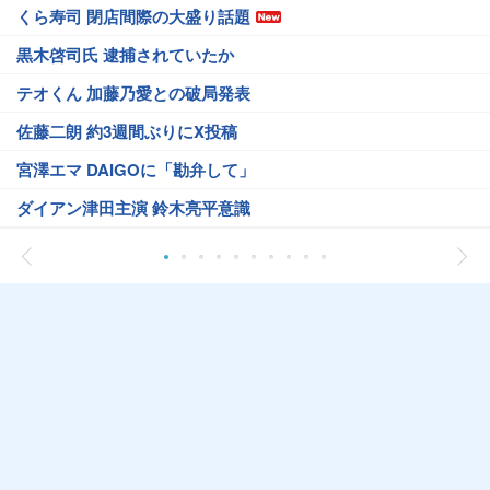
くら寿司 閉店間際の大盛り話題
黒木啓司氏 逮捕されていたか
テオくん 加藤乃愛との破局発表
佐藤二朗 約3週間ぶりにX投稿
宮澤エマ DAIGOに「勘弁して」
ダイアン津田主演 鈴木亮平意識