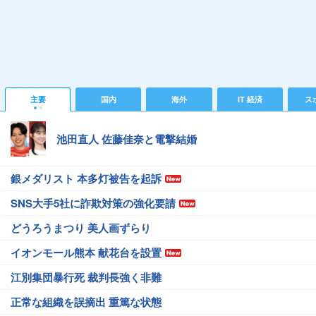
主要
国内
海外
IT 経済
ス
池田直人 佐藤佳奈と電撃結婚
銀メダリスト 本多灯被告を起訴
SNS大手5社に詐欺対策の強化要請
どうろうまつり 美人画ずらり
イオンモール熊本 献花台を設置
江別集団暴行死 裁判長強く非難
正常な組織を誤摘出 重篤な状態