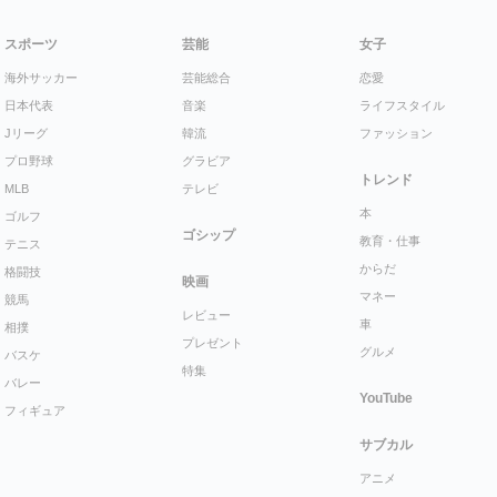
スポーツ
芸能
女子
海外サッカー
芸能総合
恋愛
日本代表
音楽
ライフスタイル
Jリーグ
韓流
ファッション
プロ野球
グラビア
トレンド
MLB
テレビ
本
ゴルフ
ゴシップ
教育・仕事
テニス
からだ
格闘技
映画
マネー
競馬
レビュー
車
相撲
プレゼント
グルメ
バスケ
特集
バレー
YouTube
フィギュア
サブカル
アニメ