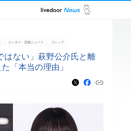
題
エンタメ・芸能ニュース
ゴシップ
ではない」萩野公介氏と離
迎えた「本当の理由」