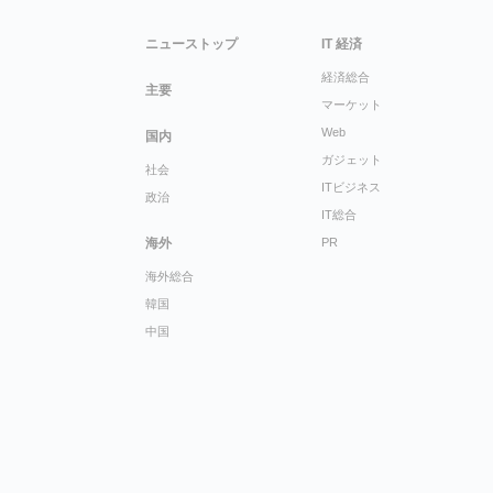
ニューストップ
IT 経済
経済総合
主要
マーケット
Web
国内
ガジェット
社会
ITビジネス
政治
IT総合
海外
PR
海外総合
韓国
中国