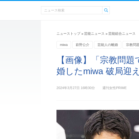
ニューストップ
芸能ニュース
芸能総合ニュース
>
>
miwa
萩野公介
芸能人の離婚
宗教問
【画像】「宗教問題
婚したmiwa 破局
2024年3月27日 16時30分
週刊女性PRIME