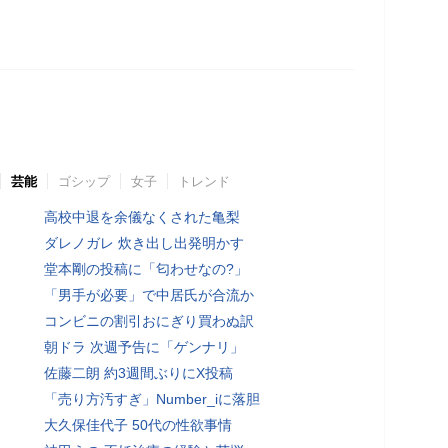
芸能
ゴシップ
女子
トレンド
高校中退を余儀なくされた亀梨
ダレノガレ 炊き出し出発明かす
堂本剛の投稿に「匂わせなの?」
「男手が必要」で中居氏が合流か
コンビニの割引おにぎり買わぬ訳
朝ドラ 次週予告に「ゲンナリ」
佐藤二朗 約3週間ぶりにX投稿
「売り方汚すぎ」Number_iに落胆
大久保佳代子 50代の性欲事情