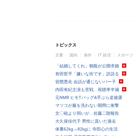
トピックス
主要
国内
海外
IT 経済
スポーツ
「結婚してくれ」鶴瓶が公開求婚
有田哲平「嫌いな街です」訳語る
容態悪化 会話が通じないパー子
内田有紀主演も苦戦…視聴率半減
元NMB ヒモTバッグ&手ぶら姿披露
マツコが服を洗わない期間に衝撃
文〇砲より弱いが…佐藤二朗報告
大久保佳代子 男性に貢いだ過去
体重62kg→82kgに 寺田心の生活