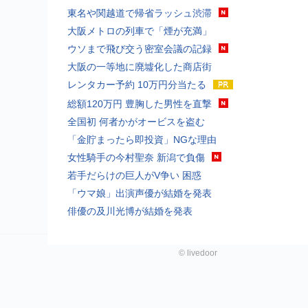
東名や関越道で帰省ラッシュ渋滞
大阪メトロの列車で「煙が充満」
ウソまで飛び交う密室会議の記録
大阪の一等地に廃墟化した商店街
レンタカー予約 10万円分当たる
総額120万円 豊胸した男性を直撃
全国初 何者かがオービスを盗む
「金貯まったら即投資」NGな理由
女性騎手の今村聖奈 新潟で負傷
若手だらけの巨人がV争い 困惑
「ウマ娘」出演声優が結婚を発表
俳優の及川光博が結婚を発表
©
livedoor