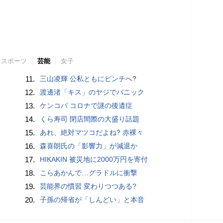
スポーツ
芸能
女子
11.
三山凌輝 公私ともにピンチへ?
12.
渡邊渚「キス」のヤジでパニック
13.
ケンコバ コロナで謎の後遺症
14.
くら寿司 閉店間際の大盛り話題
15.
あれ、絶対マツコだよね? 赤裸々
16.
森喜朗氏の「影響力」が減退か
17.
HIKAKIN 被災地に2000万円を寄付
18.
こらあかんで…グラドルに衝撃
19.
芸能界の慣習 変わりつつある?
20.
子孫の帰省が「しんどい」と本音