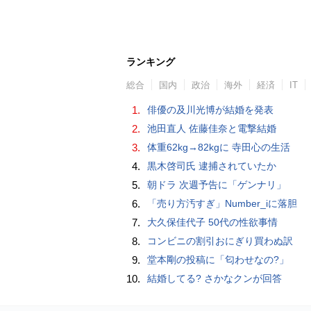
ランキング
総合
国内
政治
海外
経済
IT
1.
俳優の及川光博が結婚を発表
2.
池田直人 佐藤佳奈と電撃結婚
3.
体重62kg→82kgに 寺田心の生活
4.
黒木啓司氏 逮捕されていたか
5.
朝ドラ 次週予告に「ゲンナリ」
6.
「売り方汚すぎ」Number_iに落胆
7.
大久保佳代子 50代の性欲事情
8.
コンビニの割引おにぎり買わぬ訳
9.
堂本剛の投稿に「匂わせなの?」
10.
結婚してる? さかなクンが回答