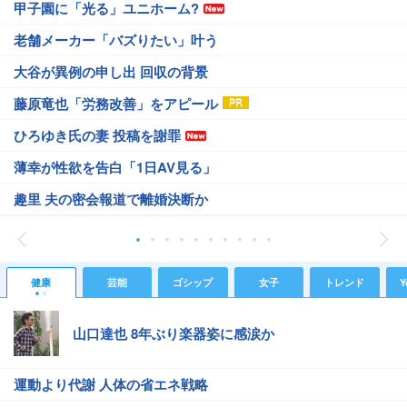
甲子園に「光る」ユニホーム?
老舗メーカー「バズりたい」叶う
大谷が異例の申し出 回収の背景
藤原竜也「労務改善」をアピール
ひろゆき氏の妻 投稿を謝罪
薄幸が性欲を告白「1日AV見る」
趣里 夫の密会報道で離婚決断か
健康
芸能
ゴシップ
女子
トレンド
Y
山口達也 8年ぶり楽器姿に感涙か
運動より代謝 人体の省エネ戦略