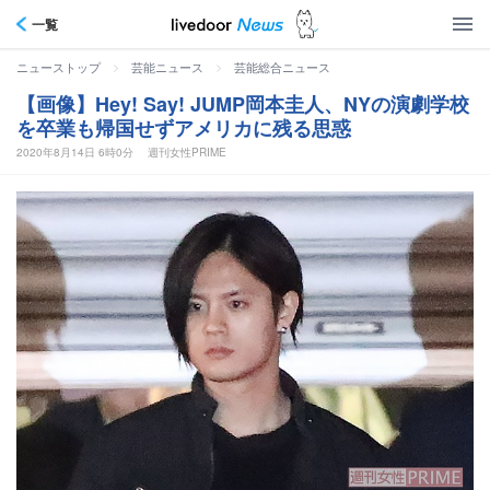
一覧
>
>
ニューストップ
芸能ニュース
芸能総合ニュース
【画像】Hey! Say! JUMP岡本圭人、NYの演劇学校
を卒業も帰国せずアメリカに残る思惑
2020年8月14日 6時0分
週刊女性PRIME