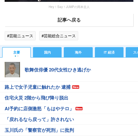
Hey！Say！JUMPの岡本圭人
記事へ戻る
#芸能ニュース
#芸能総合ニュース
主要
国内
海外
IT 経済
ス
歌舞伎俳優 20代女性ひき逃げか
路上で女子児童に触れたか 逮捕
住宅火災 2階から飛び降り脱出
AI予約に店側激怒「もはやテロ」
「戻れるなら戻って」許されない
玉川氏の「警察官が死刑」に批判