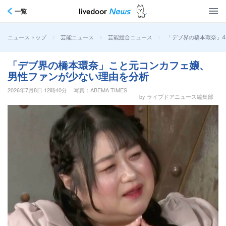
一覧
>
>
>
「デブ界の橋本環奈」4
ニューストップ
芸能ニュース
芸能総合ニュース
「デブ界の橋本環奈」こと元コンカフェ嬢、
男性ファンが少ない理由を分析
2026年7月8日 12時40分
写真：ABEMA TIMES
by ライブドアニュース編集部