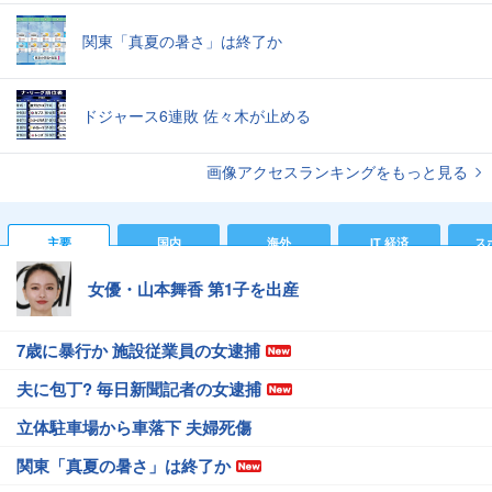
関東「真夏の暑さ」は終了か
ドジャース6連敗 佐々木が止める
画像アクセスランキングをもっと見る
主要
国内
海外
IT 経済
ス
女優・山本舞香 第1子を出産
7歳に暴行か 施設従業員の女逮捕
夫に包丁? 毎日新聞記者の女逮捕
立体駐車場から車落下 夫婦死傷
関東「真夏の暑さ」は終了か