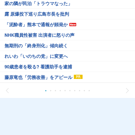
家の隣が民泊「トラウマなった」
露 原爆投下巡り広島市長を批判
「泥酔者」熊本で通報が頻発か
NHK職員性被害 出演者に怒りの声
無期刑の「終身刑化」傾向続く
れいわ「いのちの党」に変更へ
90歳患者を殴る? 看護助手を逮捕
藤原竜也「労務改善」をアピール