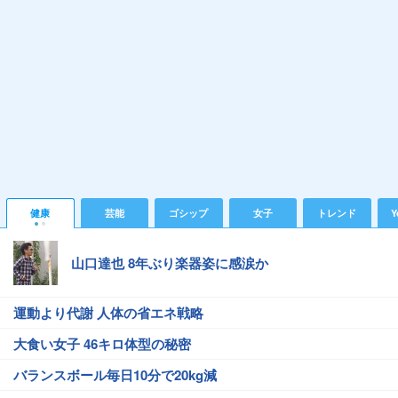
健康
芸能
ゴシップ
女子
トレンド
Y
山口達也 8年ぶり楽器姿に感涙か
運動より代謝 人体の省エネ戦略
大食い女子 46キロ体型の秘密
バランスボール毎日10分で20kg減