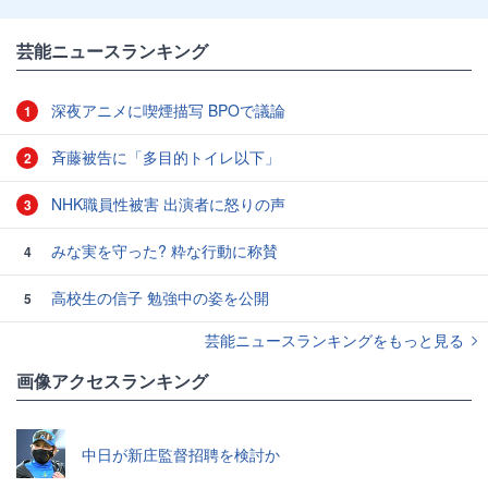
芸能ニュースランキング
深夜アニメに喫煙描写 BPOで議論
1
斉藤被告に「多目的トイレ以下」
2
NHK職員性被害 出演者に怒りの声
3
みな実を守った? 粋な行動に称賛
4
高校生の信子 勉強中の姿を公開
5
芸能ニュースランキングをもっと見る
画像アクセスランキング
中日が新庄監督招聘を検討か