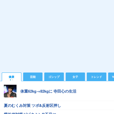
健康
芸能
ゴシップ
女子
トレンド
Y
体重62kg→82kgに 寺田心の生活
夏のむくみ対策 ツボ&反射区押し