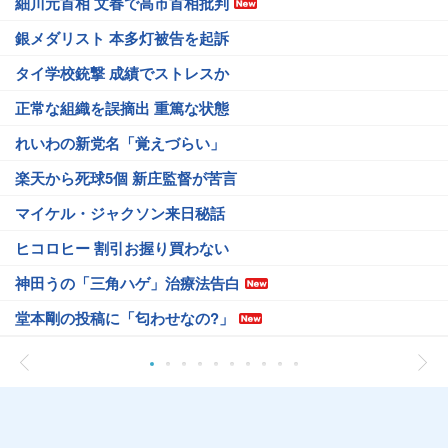
細川元首相 文春で高市首相批判
銀メダリスト 本多灯被告を起訴
タイ学校銃撃 成績でストレスか
正常な組織を誤摘出 重篤な状態
れいわの新党名「覚えづらい」
楽天から死球5個 新庄監督が苦言
マイケル・ジャクソン来日秘話
ヒコロヒー 割引お握り買わない
神田うの「三角ハゲ」治療法告白
堂本剛の投稿に「匂わせなの?」