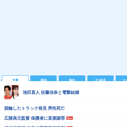
主要
国内
海外
IT 経済
ス
池田直人 佐藤佳奈と電撃結婚
脱輪したトラック発見 男性死亡
広陵高元監督 保護者に直接謝罪