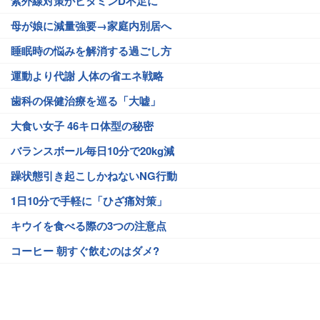
紫外線対策がビタミンD不足に
母が娘に減量強要→家庭内別居へ
睡眠時の悩みを解消する過ごし方
運動より代謝 人体の省エネ戦略
歯科の保健治療を巡る「大嘘」
大食い女子 46キロ体型の秘密
バランスボール毎日10分で20kg減
躁状態引き起こしかねないNG行動
1日10分で手軽に「ひざ痛対策」
キウイを食べる際の3つの注意点
コーヒー 朝すぐ飲むのはダメ?