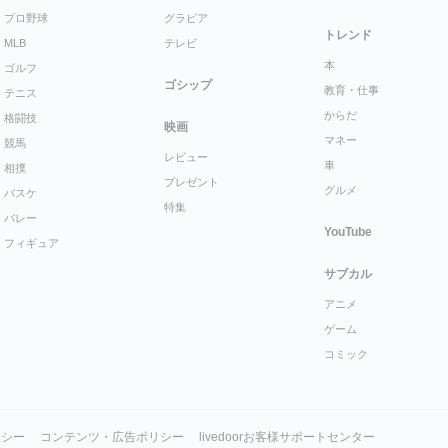
プロ野球
グラビア
トレンド
MLB
テレビ
本
ゴルフ
ゴシップ
教育・仕事
テニス
からだ
格闘技
映画
マネー
競馬
レビュー
車
相撲
プレゼント
グルメ
バスケ
特集
バレー
YouTube
フィギュア
サブカル
アニメ
ゲーム
コミック
リシー
コンテンツ・広告ポリシー
livedoorお客様サポートセンター