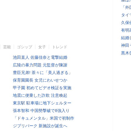
「外
タイ
久保
有明
結婚
神田
芸能
ゴシップ
女子
トレンド
黒木
池田直人 佐藤佳奈と電撃結婚
広陵の暴力問題 元監督が陳謝
豊臣兄弟! 茶々に「美人過ぎる」
保育園園長 女児にわいせつか
甲子園 初めてビデオ検証を実施
地震に便乗した詐欺 注意喚起
東京駅 駐車場に地下シェルター
張本智和 中国勢撃破で8強入り
「ドキュメンタル」米国で初制作
ジブリパーク 新施設が誕生へ