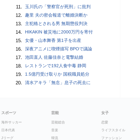
11.
玉川氏の「警察官が死刑」に批判
12.
趣里 夫の密会報道で離婚決断か
13.
主犯格とされる男 無期懲役判決
14.
HIKAKIN 被災地に2000万円を寄付
15.
女優・山本舞香 第1子を出産
16.
深夜アニメに喫煙描写 BPOで議論
17.
池田直人 佐藤佳奈と電撃結婚
18.
レストランで192人食中毒 静岡
19.
1.5億円受け取りか 国税職員処分
20.
清水アキラ「無念」息子の死去に
スポーツ
芸能
女子
海外サッカー
芸能総合
恋愛
日本代表
音楽
ライフスタイル
Jリーグ
韓流
ファッション