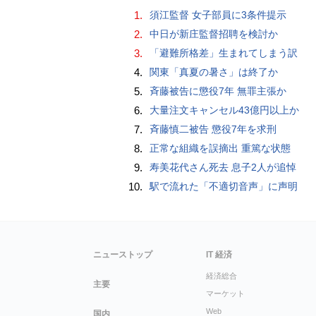
1.
須江監督 女子部員に3条件提示
2.
中日が新庄監督招聘を検討か
3.
「避難所格差」生まれてしまう訳
4.
関東「真夏の暑さ」は終了か
5.
斉藤被告に懲役7年 無罪主張か
6.
大量注文キャンセル43億円以上か
7.
斉藤慎二被告 懲役7年を求刑
8.
正常な組織を誤摘出 重篤な状態
9.
寿美花代さん死去 息子2人が追悼
10.
駅で流れた「不適切音声」に声明
ニューストップ
IT 経済
経済総合
主要
マーケット
Web
国内