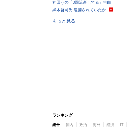
神田うの「3回流産してる」告白
黒木啓司氏 逮捕されていたか
もっと見る
ランキング
総合
国内
政治
海外
経済
IT