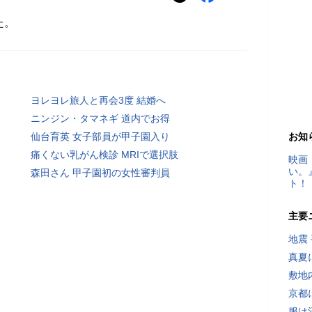
た。
ヨレヨレ旅人と再会3度 結婚へ
ニンジン・タマネギ 道内でお得
仙台育英 女子部員が甲子園入り
お知
痛くない乳がん検診 MRIで選択肢
映画
い。
森田さん 甲子園初の女性審判員
ト！
主要
地震
真夏
敷地
京都
服は