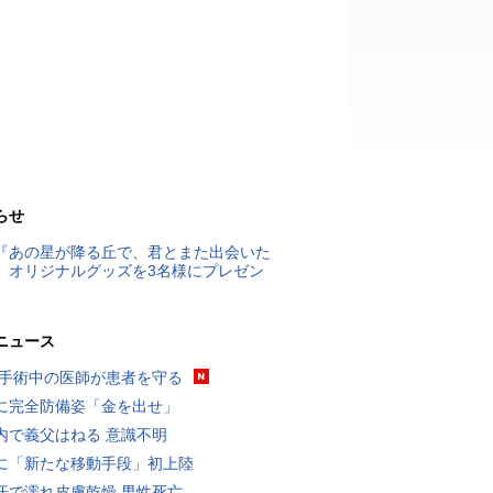
らせ
『あの星が降る丘で、君とまた出会いた
』オリジナルグッズを3名様にプレゼン
ニュース
 手術中の医師が患者を守る
に完全防備姿「金を出せ」
内で義父はねる 意識不明
に「新たな移動手段」初上陸
汗で濡れ皮膚乾燥 男性死亡