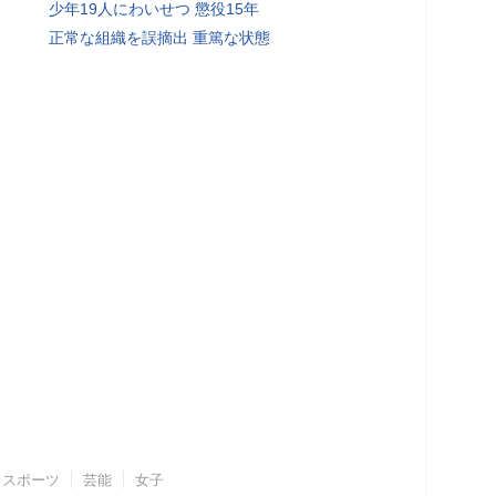
少年19人にわいせつ 懲役15年
正常な組織を誤摘出 重篤な状態
スポーツ
芸能
女子