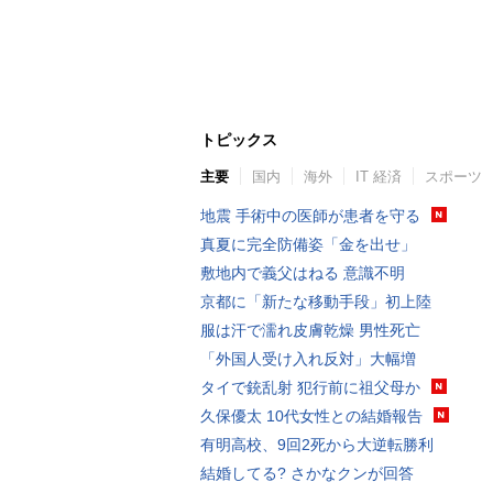
トピックス
主要
国内
海外
IT 経済
スポーツ
地震 手術中の医師が患者を守る
真夏に完全防備姿「金を出せ」
敷地内で義父はねる 意識不明
京都に「新たな移動手段」初上陸
服は汗で濡れ皮膚乾燥 男性死亡
「外国人受け入れ反対」大幅増
タイで銃乱射 犯行前に祖父母か
久保優太 10代女性との結婚報告
有明高校、9回2死から大逆転勝利
結婚してる? さかなクンが回答