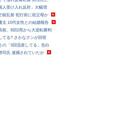
国人受け入れ反対」大幅増
で銃乱射 犯行前に祖父母か
優太 10代女性との結婚報告
高校、9回2死から大逆転勝利
してる? さかなクンが回答
うの「3回流産してる」告白
啓司氏 逮捕されていたか