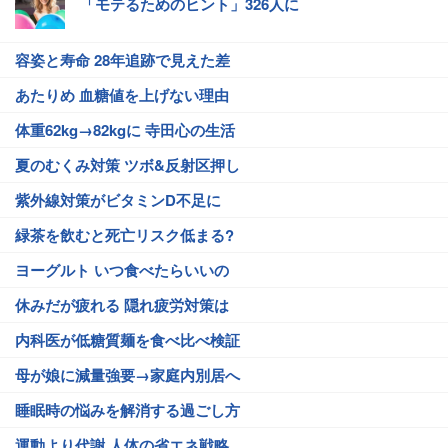
「モテるためのヒント」326人に
容姿と寿命 28年追跡で見えた差
あたりめ 血糖値を上げない理由
体重62kg→82kgに 寺田心の生活
夏のむくみ対策 ツボ&反射区押し
紫外線対策がビタミンD不足に
緑茶を飲むと死亡リスク低まる?
ヨーグルト いつ食べたらいいの
休みだが疲れる 隠れ疲労対策は
内科医が低糖質麺を食べ比べ検証
母が娘に減量強要→家庭内別居へ
睡眠時の悩みを解消する過ごし方
運動より代謝 人体の省エネ戦略