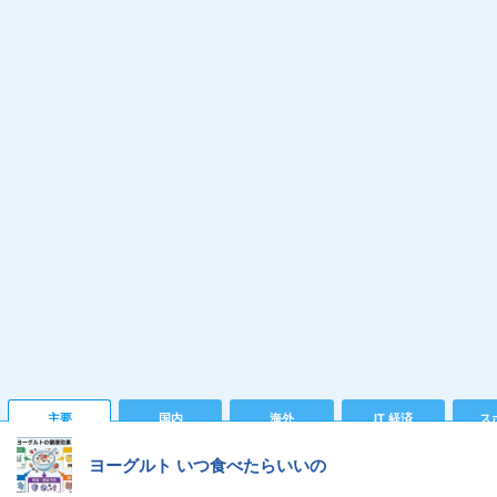
主要
国内
海外
IT 経済
ス
ヨーグルト いつ食べたらいいの