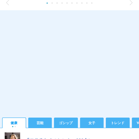
健康
芸能
ゴシップ
女子
トレンド
Y