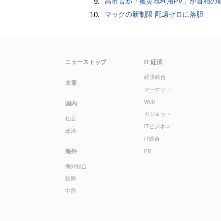
9.
高市官邸「被災地利用PV」が首相の命取りに？ 安倍元首相“コロナおこもり動画”の二の舞を自民
10.
マックの新制限 配慮ゼロに落胆
ニューストップ
IT 経済
経済総合
主要
マーケット
Web
国内
ガジェット
社会
ITビジネス
政治
IT総合
海外
PR
海外総合
韓国
中国