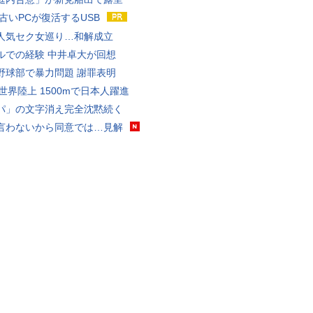
 古いPCが復活するUSB
人気セク女巡り…和解成立
ルでの経験 中井卓大が回想
野球部で暴力問題 謝罪表明
0世界陸上 1500mで日本人躍進
パ」の文字消え完全沈黙続く
言わないから同意では…見解