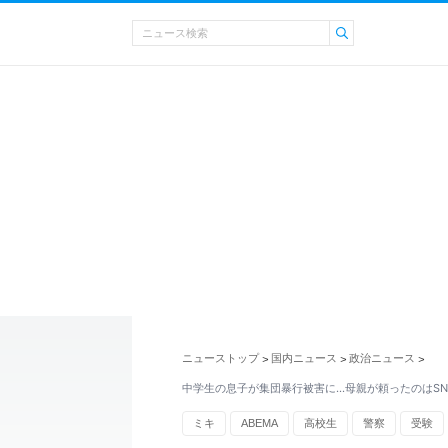
ニューストップ
国内ニュース
政治ニュース
>
>
>
中学生の息子が集団暴行被害に…母親が頼ったのはSN
ミキ
ABEMA
高校生
警察
受験
保育園
脅迫