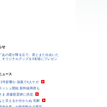
らせ
『あの星が降る丘で、君とまた出会いた
』オリジナルグッズを3名様にプレゼン
ニュース
13号影響か 強風で4人ケガ
ラッシュ開始 新幹線満席も
さま 原爆慰霊碑に供花
なと言えるか分からぬ 見解
庭内合意」が新党船出で露呈