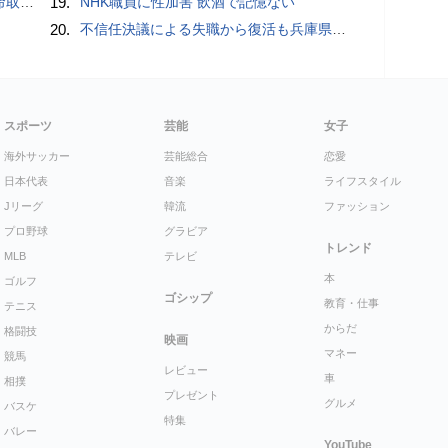
党が危惧
19.
NHK職員に性加害 飲酒で記憶ない
20.
不信任決議による失職から復活も兵庫県・斉藤知事への批判が再燃中！
スポーツ
芸能
女子
海外サッカー
芸能総合
恋愛
日本代表
音楽
ライフスタイル
Jリーグ
韓流
ファッション
プロ野球
グラビア
トレンド
MLB
テレビ
本
ゴルフ
ゴシップ
教育・仕事
テニス
からだ
格闘技
映画
マネー
競馬
レビュー
車
相撲
プレゼント
グルメ
バスケ
特集
バレー
YouTube