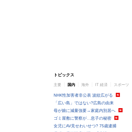
トピックス
主要
国内
海外
IT 経済
スポーツ
NHK性加害者非公表 波紋広がる
「広い島」ではない?広島の由来
母が娘に減量強要→家庭内別居へ
ゴミ屋敷に警察が…息子の秘密
女児にAV見せわいせつ? 75歳逮捕