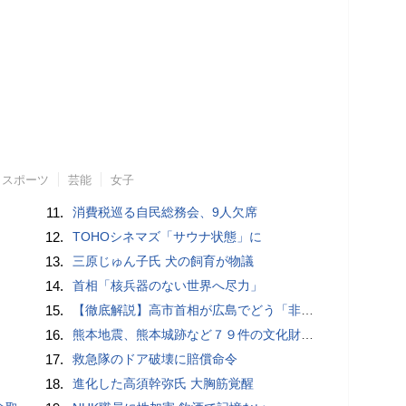
スポーツ
芸能
女子
11.
消費税巡る自民総務会、9人欠席
12.
TOHOシネマズ「サウナ状態」に
13.
三原じゅん子氏 犬の飼育が物議
14.
首相「核兵器のない世界へ尽力」
15.
【徹底解説】高市首相が広島でどう「非核三原則」言及？現状にとどめ将来は明言せず 著書では「邪魔になる」と主張
16.
熊本地震、熊本城跡など７９件の文化財被害…木原官房長官「速やかな復旧に取り組む」
17.
救急隊のドア破壊に賠償命令
18.
進化した高須幹弥氏 大胸筋覚醒