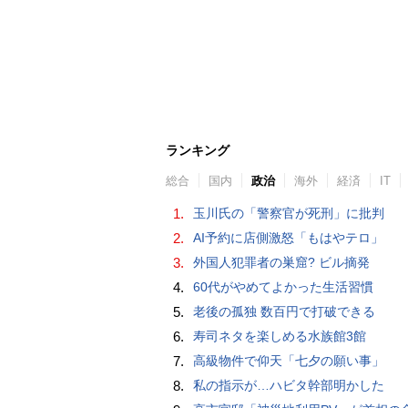
ランキング
総合
国内
政治
海外
経済
IT
1.
玉川氏の「警察官が死刑」に批判
2.
AI予約に店側激怒「もはやテロ」
3.
外国人犯罪者の巣窟? ビル摘発
4.
60代がやめてよかった生活習慣
5.
老後の孤独 数百円で打破できる
6.
寿司ネタを楽しめる水族館3館
7.
高級物件で仰天「七夕の願い事」
8.
私の指示が…ハビタ幹部明かした