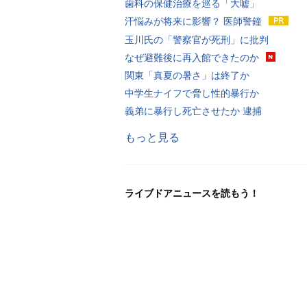
歯科の保健治療を巡る「大嘘」
汗悩みが将来に影響？ 医師警鐘
玉川氏の「警察官が死刑」に批判
なぜ避難後に再入館できたのか
関東「真夏の暑さ」は終了か
中学生ナイフで脅し性的暴行か
義弟に暴行し死亡させたか 逮捕
もっと見る
ライブドアニュースを読もう！