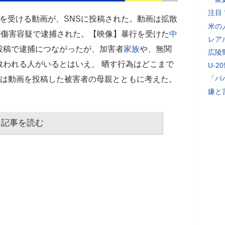
注目
を受ける動画が、SNSに投稿された。動画は拡散
米の
が傷害容疑で逮捕された。【映像】暴行を受けた
中
レア
投稿で逮捕につながったが、加害者
家族
や、無関
広陵
救われる人がいるとはいえ、 晒す行為はどこまで
U-2
「パ
』では動画を投稿した被害者の母親とともに考えた。
嫌と
記事を読む