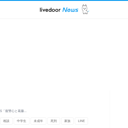
S「復讐心と葛藤…
相談
中学生
未成年
死刑
家族
LINE