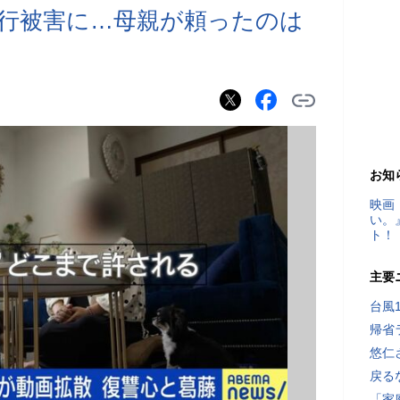
行被害に…母親が頼ったのは
お知
映画
い。
ト！
主要
台風
帰省
悠仁
戻る
「家