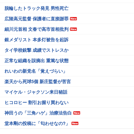
脱輪したトラック発見 男性死亡
広陵高元監督 保護者に直接謝罪
細川元首相 文春で高市首相批判
銀メダリスト 本多灯被告を起訴
タイ学校銃撃 成績でストレスか
正常な組織を誤摘出 重篤な状態
れいわの新党名「覚えづらい」
楽天から死球5個 新庄監督が苦言
マイケル・ジャクソン来日秘話
ヒコロヒー 割引お握り買わない
神田うの「三角ハゲ」治療法告白
堂本剛の投稿に「匂わせなの?」