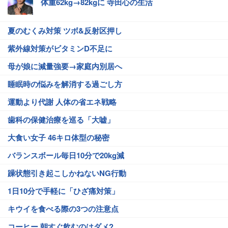
体重62kg→82kgに 寺田心の生活
夏のむくみ対策 ツボ&反射区押し
紫外線対策がビタミンD不足に
母が娘に減量強要→家庭内別居へ
睡眠時の悩みを解消する過ごし方
運動より代謝 人体の省エネ戦略
歯科の保健治療を巡る「大嘘」
大食い女子 46キロ体型の秘密
バランスボール毎日10分で20kg減
躁状態引き起こしかねないNG行動
1日10分で手軽に「ひざ痛対策」
キウイを食べる際の3つの注意点
コーヒー 朝すぐ飲むのはダメ?