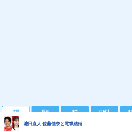
主要
国内
海外
IT 経済
ス
池田直人 佐藤佳奈と電撃結婚