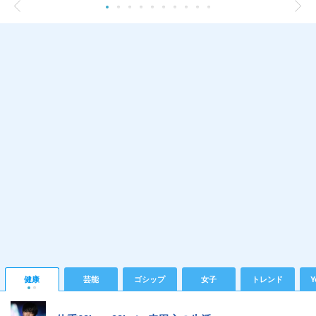
健康
芸能
ゴシップ
女子
トレンド
Y