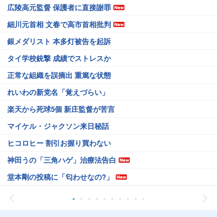
広陵高元監督 保護者に直接謝罪
細川元首相 文春で高市首相批判
銀メダリスト 本多灯被告を起訴
タイ学校銃撃 成績でストレスか
正常な組織を誤摘出 重篤な状態
れいわの新党名「覚えづらい」
楽天から死球5個 新庄監督が苦言
マイケル・ジャクソン来日秘話
ヒコロヒー 割引お握り買わない
神田うの「三角ハゲ」治療法告白
堂本剛の投稿に「匂わせなの?」