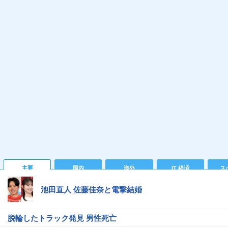
主要
国内
海外
IT 経済
ス
池田直人 佐藤佳奈と電撃結婚
脱輪したトラック発見 男性死亡