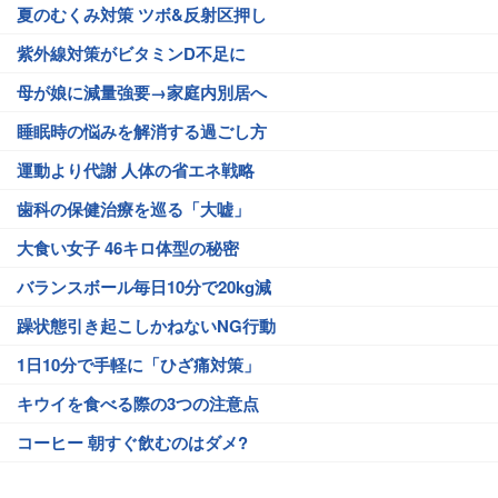
夏のむくみ対策 ツボ&反射区押し
紫外線対策がビタミンD不足に
母が娘に減量強要→家庭内別居へ
睡眠時の悩みを解消する過ごし方
運動より代謝 人体の省エネ戦略
歯科の保健治療を巡る「大嘘」
大食い女子 46キロ体型の秘密
バランスボール毎日10分で20kg減
躁状態引き起こしかねないNG行動
1日10分で手軽に「ひざ痛対策」
キウイを食べる際の3つの注意点
コーヒー 朝すぐ飲むのはダメ?