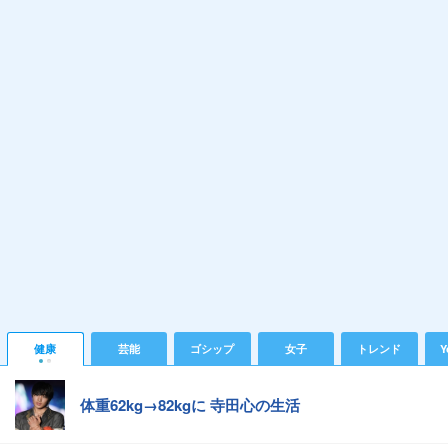
健康
芸能
ゴシップ
女子
トレンド
Y
体重62kg→82kgに 寺田心の生活