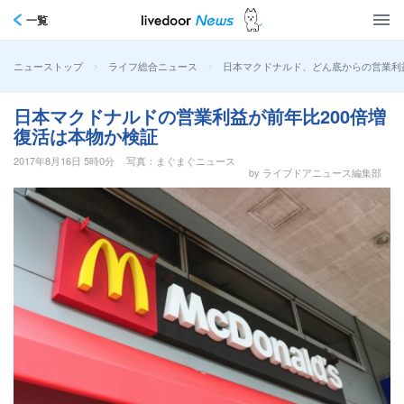
一覧
>
>
日本マクドナルド、どん底からの営業利
ニューストップ
ライフ総合ニュース
日本マクドナルドの営業利益が前年比200倍増
復活は本物か検証
2017年8月16日 5時0分
写真：まぐまぐニュース
by ライブドアニュース編集部