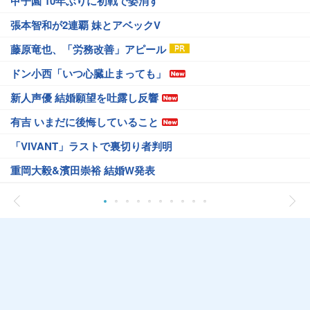
甲子園 10年ぶりに初戦で姿消す
張本智和が2連覇 妹とアベックV
藤原竜也、「労務改善」アピール
ドン小西「いつ心臓止まっても」
新人声優 結婚願望を吐露し反響
有吉 いまだに後悔していること
「VIVANT」ラストで裏切り者判明
重岡大毅&濱田崇裕 結婚W発表