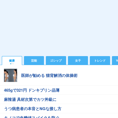
健康
芸能
ゴシップ
女子
トレンド
Y
医師が勧める 猫背解消の体操術
465gで321円 ドンキプリン品薄
麻辣湯 具材次第でカツ丼級に
うつ病患者の本音とNGな接し方
キノコで血糖値スパイクを防ぐ