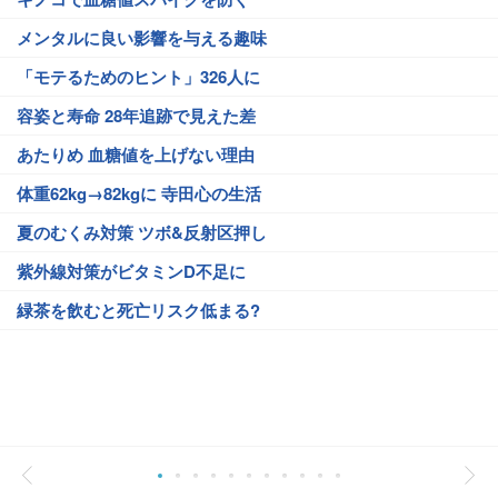
メンタルに良い影響を与える趣味
「モテるためのヒント」326人に
容姿と寿命 28年追跡で見えた差
あたりめ 血糖値を上げない理由
体重62kg→82kgに 寺田心の生活
夏のむくみ対策 ツボ&反射区押し
紫外線対策がビタミンD不足に
緑茶を飲むと死亡リスク低まる?