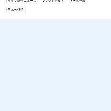
#ライフ総合ニュース
#マクドナルド
#決算発表
#日本の経済