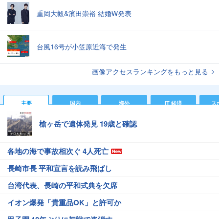
重岡大毅&濱田崇裕 結婚W発表
台風16号が小笠原近海で発生
画像アクセスランキングをもっと見る
主要
国内
海外
IT 経済
ス
槍ヶ岳で遺体発見 19歳と確認
各地の海で事故相次ぐ 4人死亡
長崎市長 平和宣言を読み飛ばし
台湾代表、長崎の平和式典を欠席
イオン爆発「貴重品OK」と許可か