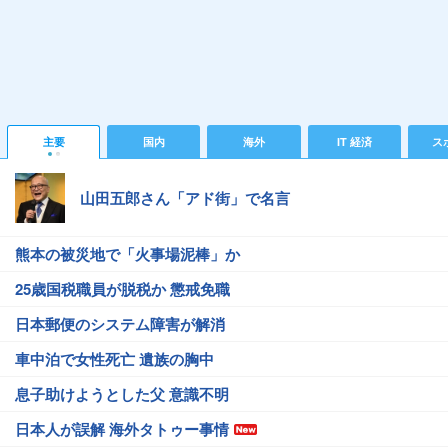
主要
国内
海外
IT 経済
ス
山田五郎さん「アド街」で名言
熊本の被災地で「火事場泥棒」か
25歳国税職員が脱税か 懲戒免職
日本郵便のシステム障害が解消
車中泊で女性死亡 遺族の胸中
息子助けようとした父 意識不明
日本人が誤解 海外タトゥー事情