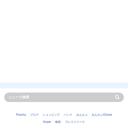
Peachy
ブログ
ショッピング
バンク
みんかぶ
みんかぶChoice
Kstyle
株探
プレスリリース