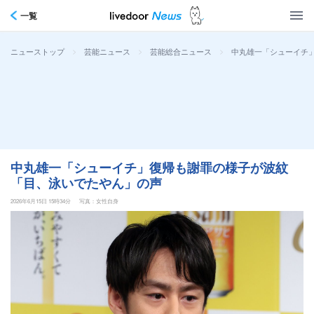
一覧
>
>
>
中丸雄一「シューイチ
ニューストップ
芸能ニュース
芸能総合ニュース
中丸雄一「シューイチ」復帰も謝罪の様子が波紋
「目、泳いでたやん」の声
2026年6月15日 15時34分
写真：女性自身