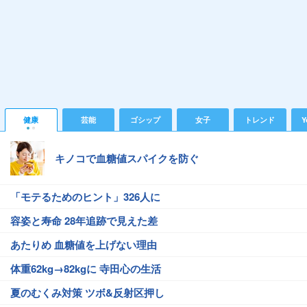
健康
芸能
ゴシップ
女子
トレンド
Y
キノコで血糖値スパイクを防ぐ
「モテるためのヒント」326人に
容姿と寿命 28年追跡で見えた差
あたりめ 血糖値を上げない理由
体重62kg→82kgに 寺田心の生活
夏のむくみ対策 ツボ&反射区押し