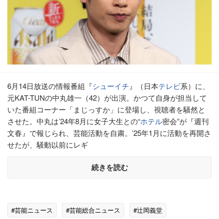
6月14日放送の情報番組『
シューイチ
』（日本
テレビ
系）に、
元KAT-TUNの中丸雄一（42）が出演。かつて自身が担当して
いた番組コーナー「まじっすか」に登場し、視聴者を騒然と
させた。中丸は’24年8月に女子大生との“
ホテル
密会”が『週刊
文春』で報じられ、芸能活動を自粛。’25年1月に活動を再開さ
せたが、騒動以前にレギ
続きを読む
#芸能ニュース
#芸能総合ニュース
#辻岡義堂