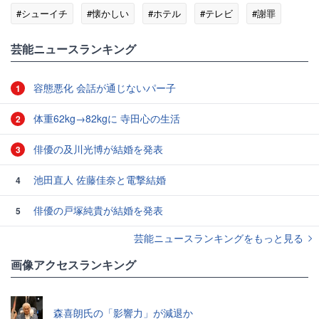
#シューイチ
#懐かしい
#ホテル
#テレビ
#謝罪
#カメラ
芸能ニュースランキング
容態悪化 会話が通じないパー子
1
体重62kg→82kgに 寺田心の生活
2
俳優の及川光博が結婚を発表
3
池田直人 佐藤佳奈と電撃結婚
4
俳優の戸塚純貴が結婚を発表
5
芸能ニュースランキングをもっと見る
画像アクセスランキング
森喜朗氏の「影響力」が減退か