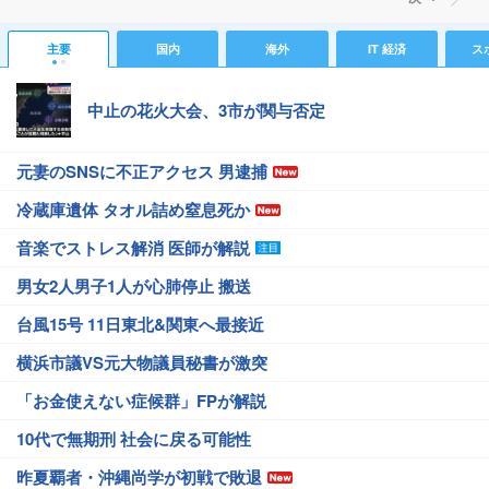
主要
国内
海外
IT 経済
ス
中止の花火大会、3市が関与否定
元妻のSNSに不正アクセス 男逮捕
冷蔵庫遺体 タオル詰め窒息死か
音楽でストレス解消 医師が解説
男女2人男子1人が心肺停止 搬送
台風15号 11日東北&関東へ最接近
横浜市議VS元大物議員秘書が激突
「お金使えない症候群」FPが解説
10代で無期刑 社会に戻る可能性
昨夏覇者・沖縄尚学が初戦で敗退