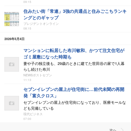
09:15
住みたい街「常連」3強の共通点と住みごこちランキ
ングとのギャップ
プレジデントオンライン
08:15
2026年5月4日
マンションに転居した布川敏和、かつて注文住宅が
ゴミ屋敷になった時期も
妻や子の独立後も、29歳のときに建てた世田谷の家で1人暮
らし続けた布川
NEWSポストセブン
11:13
セブンイレブンの屋上が住宅街に…前代未聞の再開
発「富久クロス」
セブンイレブンの屋上が住宅街になっており、医療モールな
ども完備している
現代ビジネス
07:00
次ヘ