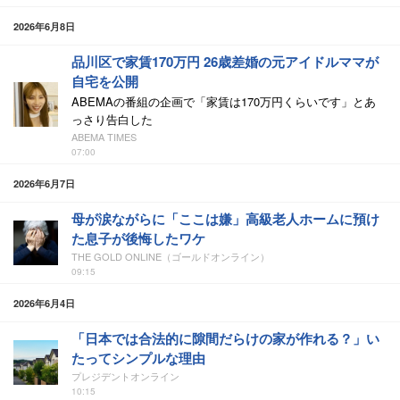
2026年6月8日
品川区で家賃170万円 26歳差婚の元アイドルママが
自宅を公開
ABEMAの番組の企画で「家賃は170万円くらいです」とあ
っさり告白した
ABEMA TIMES
07:00
2026年6月7日
母が涙ながらに「ここは嫌」高級老人ホームに預け
た息子が後悔したワケ
THE GOLD ONLINE（ゴールドオンライン）
09:15
2026年6月4日
「日本では合法的に隙間だらけの家が作れる？」い
たってシンプルな理由
プレジデントオンライン
10:15