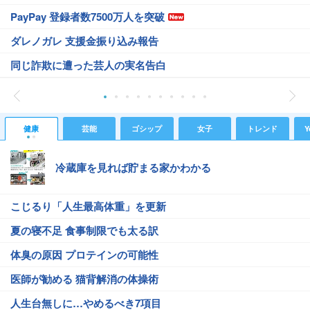
PayPay 登録者数7500万人を突破
ダレノガレ 支援金振り込み報告
同じ詐欺に遭った芸人の実名告白
健康
芸能
ゴシップ
女子
トレンド
Y
冷蔵庫を見れば貯まる家かわかる
こじるり「人生最高体重」を更新
夏の寝不足 食事制限でも太る訳
体臭の原因 プロテインの可能性
医師が勧める 猫背解消の体操術
人生台無しに…やめるべき7項目