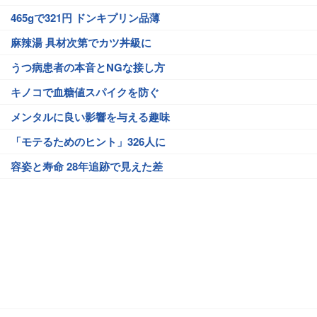
465gで321円 ドンキプリン品薄
麻辣湯 具材次第でカツ丼級に
うつ病患者の本音とNGな接し方
キノコで血糖値スパイクを防ぐ
メンタルに良い影響を与える趣味
「モテるためのヒント」326人に
容姿と寿命 28年追跡で見えた差