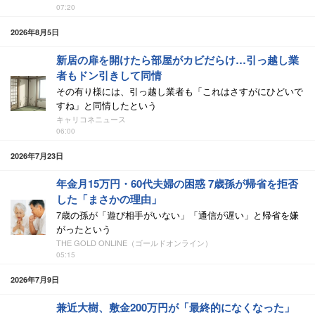
07:20
2026年8月5日
新居の扉を開けたら部屋がカビだらけ…引っ越し業
者もドン引きして同情
その有り様には、引っ越し業者も「これはさすがにひどいで
すね」と同情したという
キャリコネニュース
06:00
2026年7月23日
年金月15万円・60代夫婦の困惑 7歳孫が帰省を拒否
した「まさかの理由」
7歳の孫が「遊び相手がいない」「通信が遅い」と帰省を嫌
がったという
THE GOLD ONLINE（ゴールドオンライン）
05:15
2026年7月9日
兼近大樹、敷金200万円が「最終的になくなった」