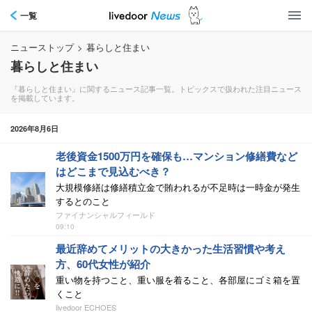
一覧
ニューストップ
>
暮らしと住まい
暮らしと住まい
『暮らしと住まい』に関するニュース記事一覧。トピックスで扱われた注目ニュース
を掲載しています。
2026年8月6日
老後資金1500万円を確保も…マンション修繕費など
はどこまで見込むべき？
大規模修繕は修繕積立金で賄われるが不足時は一時金が発生
するとのこと
ファイナンシャルフィールド
09:10
最近辞めてメリットの大きかった生活習慣や考え
方、60代女性が紹介
重い物を持つこと、重い服を着ること、各部屋にゴミ箱を置
くこと
livedoor ECHOES