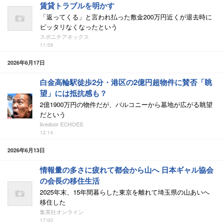
賃貸トラブルを明かす
「返ってくる」と言われ払った敷金200万円近くが退去時に
ピッタリなくなったという
スポニチアネックス
11:59
2026年6月17日
白金高輪駅徒歩2分・港区の2億円超物件に賛否「眺
望」には抵抗感も？
2億1900万円の物件だが、バルコニーから墓地が広がる眺望
だという
livedoor ECHOES
12:14
2026年6月13日
情報量の多さに疲れて都会から山へ 日本ギャル協会
の会長の移住生活
2025年末、15年間暮らした東京を離れて埼玉県の山あいへ
移住した
集英社オンライン
17:00