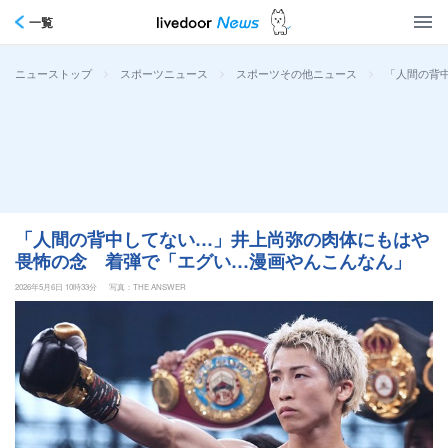
一覧
>
>
>
「人間の背
ニューストップ
スポーツニュース
スポーツその他ニュース
「人間の背中してない…」井上尚弥の肉体にもはや
畏怖の念 着弾で「エグい…漫画やんこんなん」
2026年5月6日 10時33分
写真：THE ANSWER