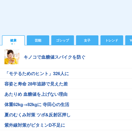
健康
芸能
ゴシップ
女子
トレンド
Y
キノコで血糖値スパイクを防ぐ
「モテるためのヒント」326人に
容姿と寿命 28年追跡で見えた差
あたりめ 血糖値を上げない理由
体重62kg→82kgに 寺田心の生活
夏のむくみ対策 ツボ&反射区押し
紫外線対策がビタミンD不足に