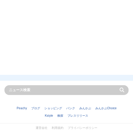
Peachy
ブログ
ショッピング
バンク
みんかぶ
みんかぶChoice
Kstyle
株探
プレスリリース
運営会社
利用規約
プライバシーポリシー