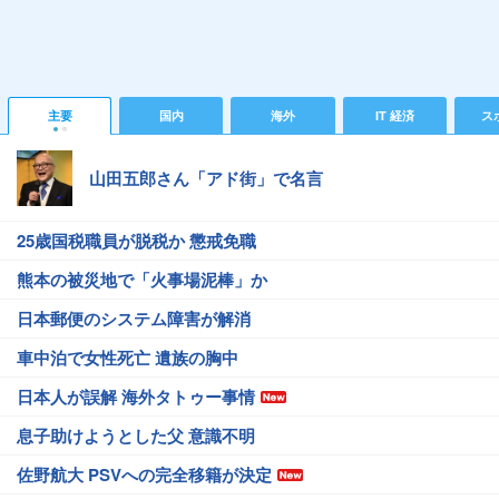
主要
国内
海外
IT 経済
ス
山田五郎さん「アド街」で名言
25歳国税職員が脱税か 懲戒免職
熊本の被災地で「火事場泥棒」か
日本郵便のシステム障害が解消
車中泊で女性死亡 遺族の胸中
日本人が誤解 海外タトゥー事情
息子助けようとした父 意識不明
佐野航大 PSVへの完全移籍が決定