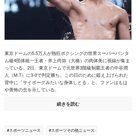
東京ドームの5.5万人が熱狂ボクシングの世界スーパーバンタ
ム級4団体統一王者・井上尚弥（大橋）の肉体美に視線が集ま
っている。2日、東京ドームで元世界3階級制覇王者の中谷潤
人（M.T）に3-0で判定勝ち。この日のために鍛え上げられた
背中に「サイボーグみたいな身体しとる」と、ファンはもは
や畏怖の念を示している。
続きを読む
#スポーツニュース
#スポーツその他ニュース