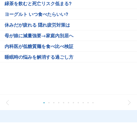
緑茶を飲むと死亡リスク低まる?
ヨーグルト いつ食べたらいい?
休みだが疲れる 隠れ疲労対策は
母が娘に減量強要→家庭内別居へ
内科医が低糖質麺を食べ比べ検証
睡眠時の悩みを解消する過ごし方