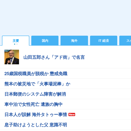
主要
国内
海外
IT 経済
ス
山田五郎さん「アド街」で名言
25歳国税職員が脱税か 懲戒免職
熊本の被災地で「火事場泥棒」か
日本郵便のシステム障害が解消
車中泊で女性死亡 遺族の胸中
日本人が誤解 海外タトゥー事情
息子助けようとした父 意識不明