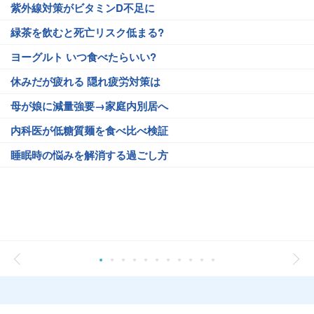
紫外線対策がビタミンD不足に
緑茶を飲むと死亡リスク低まる?
ヨーグルト いつ食べたらいい?
休みだが疲れる 隠れ疲労対策は
母が娘に減量強要→家庭内別居へ
内科医が低糖質麺を食べ比べ検証
睡眠時の悩みを解消する過ごし方