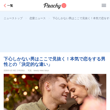
Peachy
一覧
>
>
下心しかない男はここで見抜く！本気で恋をす
ニューストップ
恋愛ニュース
下心しかない男はここで見抜く！本気で恋をする男
性との「決定的な違い」
2026年4月18日 21時35分
写真：beauty news tokyo