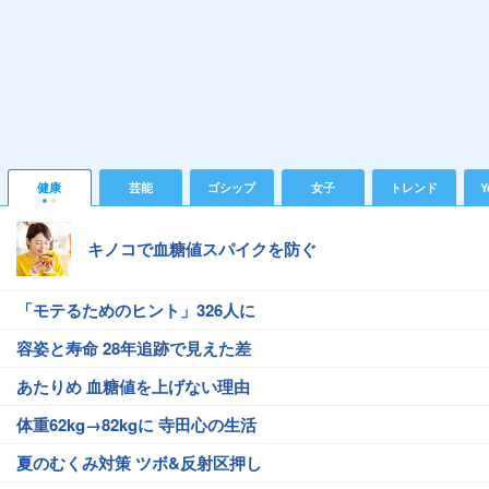
健康
芸能
ゴシップ
女子
トレンド
Y
キノコで血糖値スパイクを防ぐ
「モテるためのヒント」326人に
容姿と寿命 28年追跡で見えた差
あたりめ 血糖値を上げない理由
体重62kg→82kgに 寺田心の生活
夏のむくみ対策 ツボ&反射区押し