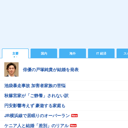
主要
国内
海外
IT 経済
ス
俳優の戸塚純貴が結婚を発表
池袋暴走事故 加害者家族の苦悩
秋篠宮家が「ご静養」されない訳
円安影響考えず 豪遊する家庭も
JR横浜線で居眠りのオーバーラン
ケニア人と結婚「差別」のリアル