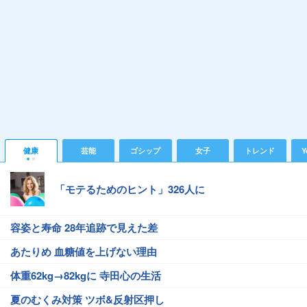
健康
芸能
ゴシップ
女子
トレンド
Y
「モテるためのヒント」326人に
容姿と寿命 28年追跡で見えた差
あたりめ 血糖値を上げない理由
体重62kg→82kgに 寺田心の生活
夏のむくみ対策 ツボ&反射区押し