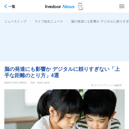
一覧
>
>
脳の発達にも影響か デジタルに頼りす
ニューストップ
ライフ総合ニュース
脳の発達にも影響か デジタルに頼りすぎない「上
手な距離のとり方」4選
2025年7月4日 20時0分
写真：ESSE-online
by ライブドアニュース編集部