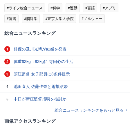
#ライフ総合ニュース
#科学
#運動
#言語
#アプリ
#読書
#脳科学
#東京大学大学院
#ノルウェー
総合ニュースランキング
俳優の及川光博が結婚を発表
1
体重62kg→82kgに 寺田心の生活
2
須江監督 女子部員に3条件提示
3
池田直人 佐藤佳奈と電撃結婚
4
中日が新庄監督招聘を検討か
5
総合ニュースランキングをもっと見る
画像アクセスランキング