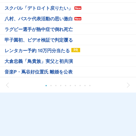
スクバル「デトロイト戻りたい」
八村、バスケ代表活動の思い激白
ラグビー選手が熱中症で倒れ死亡
甲子園初、ビデオ検証で判定覆る
レンタカー予約 10万円分当たる
大倉忠義「鳥貴族」実父と初共演
音楽P・蔦谷好位置氏 離婚を公表