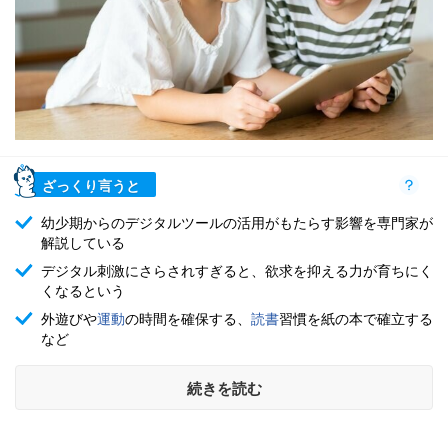
ざっくり言うと
幼少期からのデジタルツールの活用がもたらす影響を専門家が
解説している
デジタル刺激にさらされすぎると、欲求を抑える力が育ちにく
くなるという
外遊びや
運動
の時間を確保する、
読書
習慣を紙の本で確立する
など
続きを読む