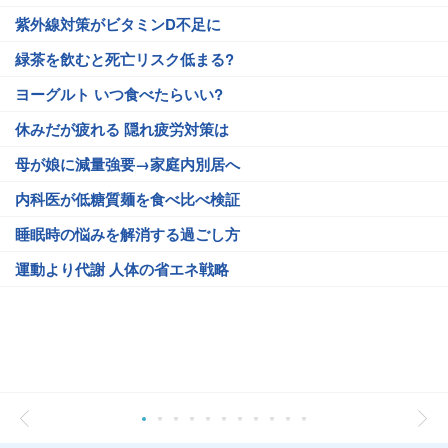
紫外線対策がビタミンD不足に
緑茶を飲むと死亡リスク低まる?
ヨーグルト いつ食べたらいい?
休みだが疲れる 隠れ疲労対策は
母が娘に減量強要→家庭内別居へ
内科医が低糖質麺を食べ比べ検証
睡眠時の悩みを解消する過ごし方
運動より代謝 人体の省エネ戦略