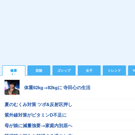
健康
芸能
ゴシップ
女子
トレンド
Y
体重62kg→82kgに 寺田心の生活
夏のむくみ対策 ツボ&反射区押し
紫外線対策がビタミンD不足に
母が娘に減量強要→家庭内別居へ