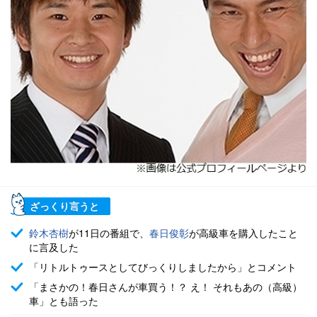
ざっくり言うと
鈴木杏樹
が11日の番組で、
春日俊彰
が高級車を購入したこと
に言及した
「リトルトゥースとしてびっくりしましたから」とコメント
「まさかの！春日さんが車買う！？ え！ それもあの（高級）
車」とも語った