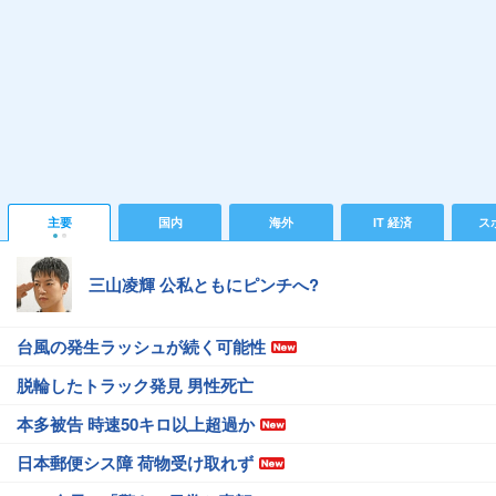
主要
国内
海外
IT 経済
ス
三山凌輝 公私ともにピンチへ?
台風の発生ラッシュが続く可能性
脱輪したトラック発見 男性死亡
本多被告 時速50キロ以上超過か
日本郵便シス障 荷物受け取れず