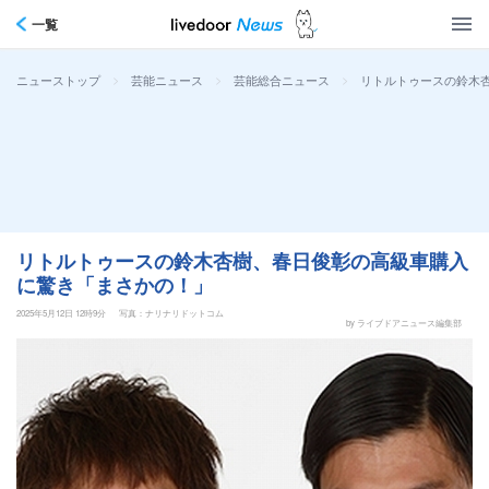
一覧
>
>
>
リトルトゥースの鈴木
ニューストップ
芸能ニュース
芸能総合ニュース
リトルトゥースの鈴木杏樹、春日俊彰の高級車購入
に驚き「まさかの！」
2025年5月12日 12時9分
写真：ナリナリドットコム
by ライブドアニュース編集部