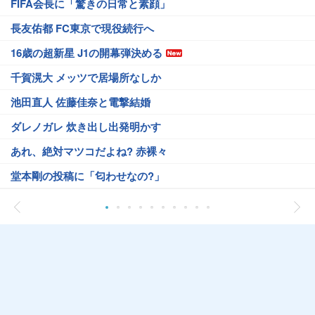
FIFA会長に「驚きの日常と素顔」
長友佑都 FC東京で現役続行へ
16歳の超新星 J1の開幕弾決める
千賀滉大 メッツで居場所なしか
池田直人 佐藤佳奈と電撃結婚
ダレノガレ 炊き出し出発明かす
あれ、絶対マツコだよね? 赤裸々
堂本剛の投稿に「匂わせなの?」