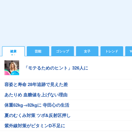
健康
芸能
ゴシップ
女子
トレンド
Y
「モテるためのヒント」326人に
容姿と寿命 28年追跡で見えた差
あたりめ 血糖値を上げない理由
体重62kg→82kgに 寺田心の生活
夏のむくみ対策 ツボ&反射区押し
紫外線対策がビタミンD不足に