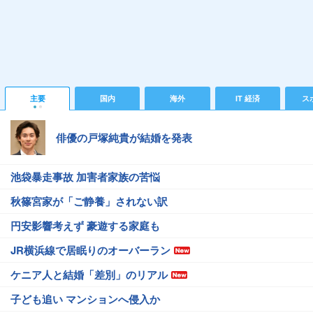
主要
国内
海外
IT 経済
ス
俳優の戸塚純貴が結婚を発表
池袋暴走事故 加害者家族の苦悩
秋篠宮家が「ご静養」されない訳
円安影響考えず 豪遊する家庭も
JR横浜線で居眠りのオーバーラン
ケニア人と結婚「差別」のリアル
子ども追い マンションへ侵入か