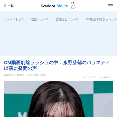
一覧
>
>
>
CM動画削除ラッシュ
ニューストップ
芸能ニュース
芸能総合ニュース
CM動画削除ラッシュの中…永野芽郁のバラエティ
出演に疑問の声
2025年5月3日 15時0分
写真：Smart FLASH
by ライブドアニュース編集部