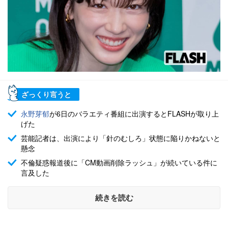
ざっくり言うと
永野芽郁
が6日のバラエティ番組に出演するとFLASHが取り上
げた
芸能記者は、出演により「針のむしろ」状態に陥りかねないと
懸念
不倫疑惑報道後に「CM動画削除ラッシュ」が続いている件に
言及した
続きを読む