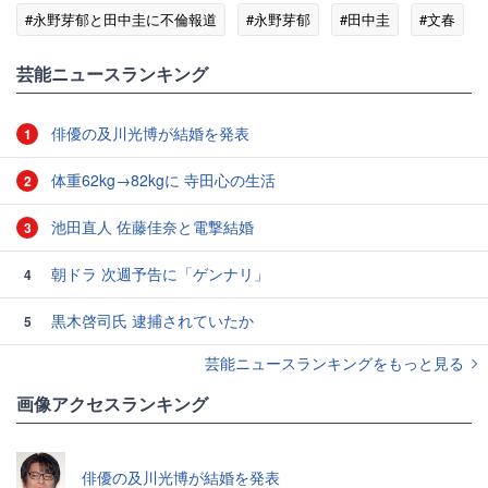
#永野芽郁と田中圭に不倫報道
#永野芽郁
#田中圭
#文春
#エンタメ・芸能ニュース
芸能ニュースランキング
俳優の及川光博が結婚を発表
1
体重62kg→82kgに 寺田心の生活
2
池田直人 佐藤佳奈と電撃結婚
3
朝ドラ 次週予告に「ゲンナリ」
4
黒木啓司氏 逮捕されていたか
5
芸能ニュースランキングをもっと見る
画像アクセスランキング
俳優の及川光博が結婚を発表