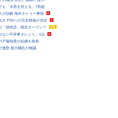
でも「冷房を控える」7割超
人が誤解 海外タトゥー事情
航大 PSVへの完全移籍が決定
が「焼肉店」限定オープン？
せない不祥事タレント」1位
の戸塚純貴が結婚を発表
で激怒 堀大輔氏が物議