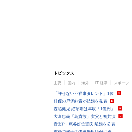
トピックス
主要
国内
海外
IT 経済
スポーツ
「許せない不祥事タレント」1位
俳優の戸塚純貴が結婚を発表
森脇健児 絶頂期は年収「1億円」
大倉忠義「鳥貴族」実父と初共演
音楽P・蔦谷好位置氏 離婚を公表
声優で雀士の伊達朱里紗が結婚