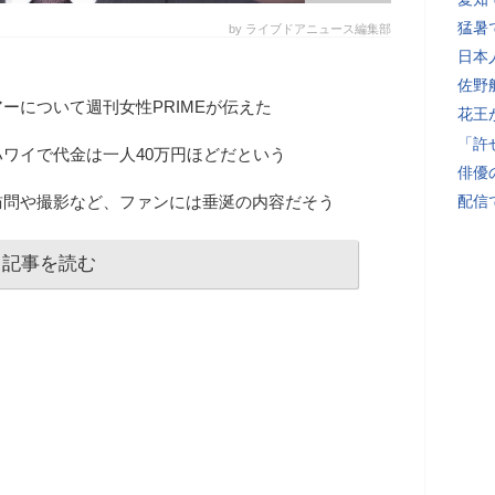
猛暑
by ライブドアニュース編集部
日本
佐野
ーについて週刊女性PRIMEが伝えた
花王
「許
ワイで代金は一人40万円ほどだという
俳優
訪問や撮影など、ファンには垂涎の内容だそう
配信
記事を読む