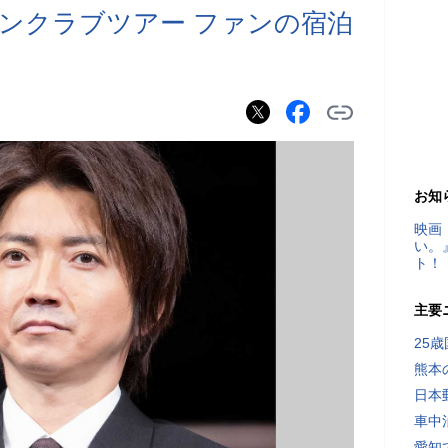
ンクラブツアー ファンの宿泊
お知
映画
い。
ト！
主要
25
熊本
日本
車中
愛知