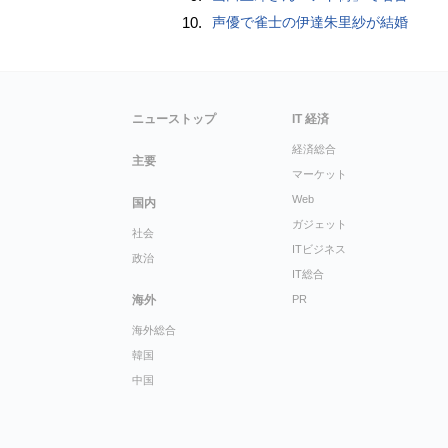
10.
声優で雀士の伊達朱里紗が結婚
ニューストップ
IT 経済
経済総合
主要
マーケット
Web
国内
ガジェット
社会
ITビジネス
政治
IT総合
海外
PR
海外総合
韓国
中国