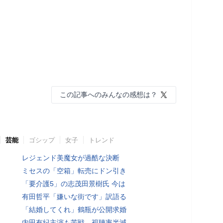
この記事へのみんなの感想は？
芸能
ゴシップ
女子
トレンド
レジェンド美魔女が過酷な決断
ミセスの「空箱」転売にドン引き
「要介護5」の志茂田景樹氏 今は
有田哲平「嫌いな街です」訳語る
「結婚してくれ」鶴瓶が公開求婚
内田有紀主演も苦戦…視聴率半減