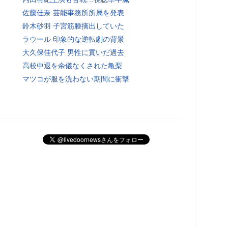
佐藤佳奈 芸能事務所所属を発表
鈴木砂羽 子宮筋腫摘出していた
ラウール 印象的な逆転劇の背景
大久保佳代子 男性に貢いだ過去
高校中退を余儀なくされた亀梨
マツコが服を洗わない期間に衝撃