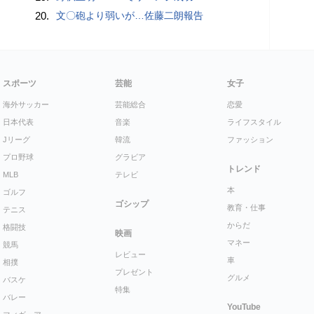
20.
文〇砲より弱いが…佐藤二朗報告
スポーツ
芸能
女子
海外サッカー
芸能総合
恋愛
日本代表
音楽
ライフスタイル
Jリーグ
韓流
ファッション
プロ野球
グラビア
トレンド
MLB
テレビ
本
ゴルフ
ゴシップ
教育・仕事
テニス
からだ
格闘技
映画
マネー
競馬
レビュー
車
相撲
プレゼント
グルメ
バスケ
特集
バレー
YouTube