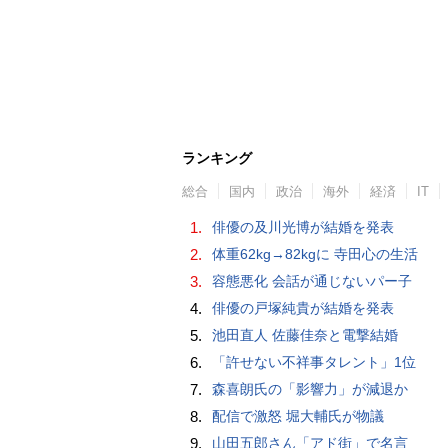
ランキング
総合
国内
政治
海外
経済
IT
1.
俳優の及川光博が結婚を発表
2.
体重62kg→82kgに 寺田心の生活
3.
容態悪化 会話が通じないパー子
4.
俳優の戸塚純貴が結婚を発表
5.
池田直人 佐藤佳奈と電撃結婚
6.
「許せない不祥事タレント」1位
7.
森喜朗氏の「影響力」が減退か
8.
配信で激怒 堀大輔氏が物議
9.
山田五郎さん「アド街」で名言