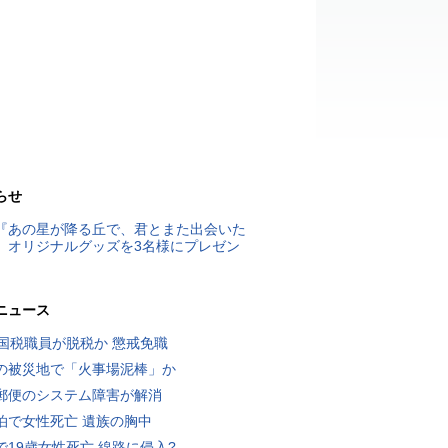
らせ
『あの星が降る丘で、君とまた出会いた
』オリジナルグッズを3名様にプレゼン
ニュース
歳国税職員が脱税か 懲戒免職
の被災地で「火事場泥棒」か
郵便のシステム障害が解消
泊で女性死亡 遺族の胸中
で19歳女性死亡 線路に侵入?