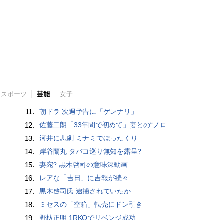
スポーツ
芸能
女子
11.
朝ドラ 次週予告に「ゲンナリ」
12.
佐藤二朗「33年間で初めて」妻との“ノロケ砲”に反響続々「威力抜群」「奥様かっこいい」
13.
河井に悲劇 ミナミでぼったくり
14.
岸谷蘭丸 タバコ巡り無知を露呈?
15.
妻宛? 黒木啓司の意味深動画
16.
レアな「吉日」に吉報が続々
17.
黒木啓司氏 逮捕されていたか
18.
ミセスの「空箱」転売にドン引き
19.
野杁正明 1RKOでリベンジ成功