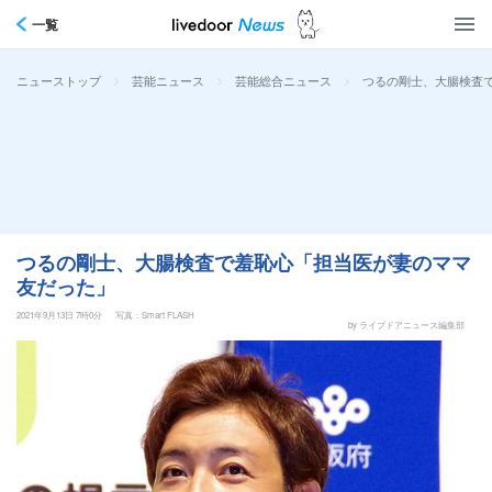
一覧
>
>
>
つるの剛士、大腸検査
ニューストップ
芸能ニュース
芸能総合ニュース
つるの剛士、大腸検査で羞恥心「担当医が妻のママ
友だった」
2021年9月13日 7時0分
写真：Smart FLASH
by ライブドアニュース編集部