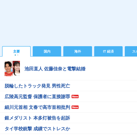
主要
国内
海外
IT 経済
ス
池田直人 佐藤佳奈と電撃結婚
脱輪したトラック発見 男性死亡
広陵高元監督 保護者に直接謝罪
細川元首相 文春で高市首相批判
銀メダリスト 本多灯被告を起訴
タイ学校銃撃 成績でストレスか