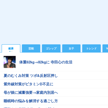
健康
芸能
ゴシップ
女子
トレンド
Y
体重62kg→82kgに 寺田心の生活
夏のむくみ対策 ツボ&反射区押し
紫外線対策がビタミンD不足に
母が娘に減量強要→家庭内別居へ
睡眠時の悩みを解消する過ごし方