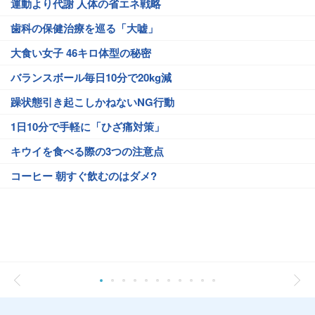
運動より代謝 人体の省エネ戦略
歯科の保健治療を巡る「大嘘」
大食い女子 46キロ体型の秘密
バランスボール毎日10分で20kg減
躁状態引き起こしかねないNG行動
1日10分で手軽に「ひざ痛対策」
キウイを食べる際の3つの注意点
コーヒー 朝すぐ飲むのはダメ?