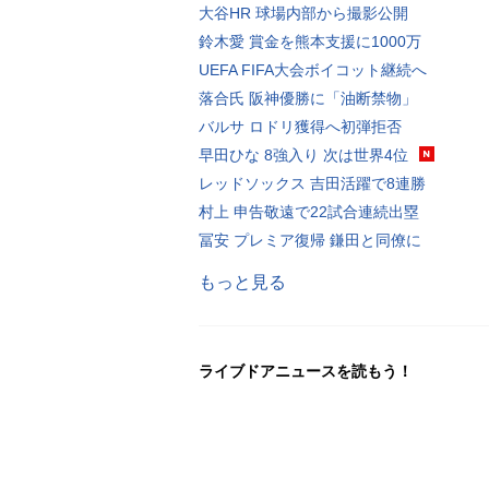
大谷HR 球場内部から撮影公開
鈴木愛 賞金を熊本支援に1000万
UEFA FIFA大会ボイコット継続へ
落合氏 阪神優勝に「油断禁物」
バルサ ロドリ獲得へ初弾拒否
早田ひな 8強入り 次は世界4位
レッドソックス 吉田活躍で8連勝
村上 申告敬遠で22試合連続出塁
冨安 プレミア復帰 鎌田と同僚に
もっと見る
ライブドアニュースを読もう！