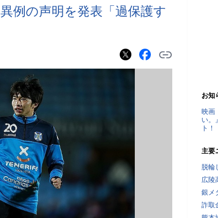
異例の声明を発表「過保護す
お知
映画
い。
ト！
主要
脱輪
広陵
銀メ
詐取
熊本