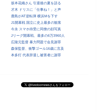
坂本花織さん 引退後の夏を語る
才木 ドリスに「仕事ね！」と声
鹿島がAT逆転弾 横浜Mを下す
J1開幕戦 国立に史上最多の観客
今永 スマホ待受に同僚の顔写真
Jリーグ開幕戦、最多の6万3960人
広陵元監督 暴力問題で会見謝罪
森保監督、衝撃ゴール16歳に言及
本多灯 代表辞退し被害者に謝罪