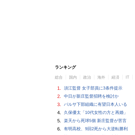
ランキング
総合
国内
政治
海外
経済
IT
1.
須江監督 女子部員に3条件提示
2.
中日が新庄監督招聘を検討か
3.
バルサ下部組織に有望日本人いる
4.
久保優太「10代女性の方と再婚」
5.
楽天から死球5個 新庄監督が苦言
6.
有明高校、9回2死から大逆転勝利