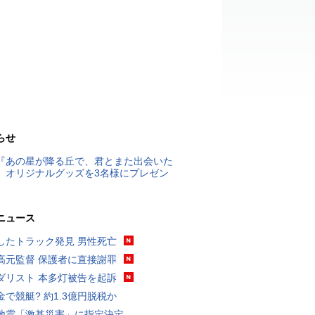
らせ
『あの星が降る丘で、君とまた出会いた
』オリジナルグッズを3名様にプレゼン
ニュース
したトラック発見 男性死亡
高元監督 保護者に直接謝罪
ダリスト 本多灯被告を起訴
金で競艇? 約1.3億円脱税か
地震「激甚災害」に指定決定