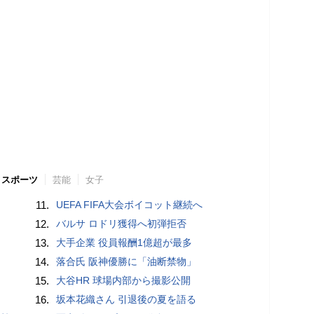
スポーツ
芸能
女子
11.
UEFA FIFA大会ボイコット継続へ
12.
バルサ ロドリ獲得へ初弾拒否
13.
大手企業 役員報酬1億超が最多
14.
落合氏 阪神優勝に「油断禁物」
15.
大谷HR 球場内部から撮影公開
16.
坂本花織さん 引退後の夏を語る