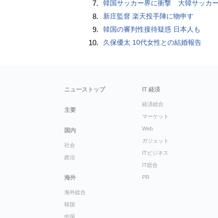
7.
韓国サッカー界に衝撃 大韓サッカー協会に外国人審判への“性的接待”疑惑 韓国メディア
8.
新庄監督 楽天投手陣に物申す
9.
韓国の審判性接待疑惑 日本人も
10.
久保優太 10代女性との結婚報告
ニューストップ
IT 経済
経済総合
主要
マーケット
Web
国内
ガジェット
社会
ITビジネス
政治
IT総合
海外
PR
海外総合
韓国
中国