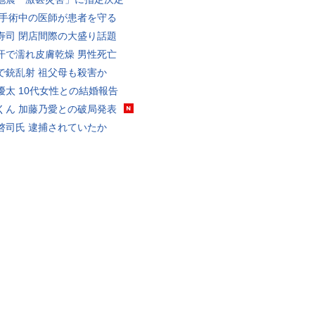
 手術中の医師が患者を守る
寿司 閉店間際の大盛り話題
汗で濡れ皮膚乾燥 男性死亡
で銃乱射 祖父母も殺害か
優太 10代女性との結婚報告
くん 加藤乃愛との破局発表
啓司氏 逮捕されていたか