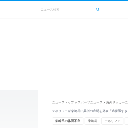
ニューストップ
スポーツニュース
海外サッカーニ
>
>
テネリフェが柴崎岳に異例の声明を発表「過保護すぎ
柴崎岳の体調不良
柴崎岳
テネリフェ