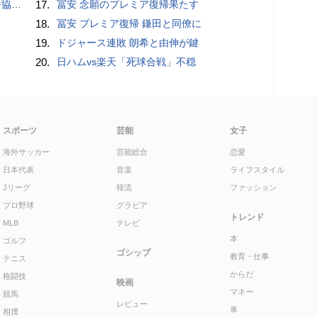
が報道
17.
冨安 念願のプレミア復帰果たす
18.
冨安 プレミア復帰 鎌田と同僚に
19.
ドジャース連敗 朗希と由伸が鍵
20.
日ハムvs楽天「死球合戦」不穏
スポーツ
芸能
女子
海外サッカー
芸能総合
恋愛
日本代表
音楽
ライフスタイル
Jリーグ
韓流
ファッション
プロ野球
グラビア
トレンド
MLB
テレビ
本
ゴルフ
ゴシップ
教育・仕事
テニス
からだ
格闘技
映画
マネー
競馬
レビュー
車
相撲