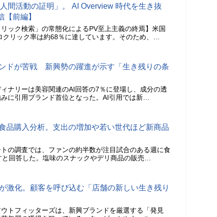
間活動の証明」。 AI Overview 時代を生き抜
信【前編】
リック検索」の常態化によるPV至上主義の終焉】米国
ゼロクリック率は約68％に達しています。そのため、…
ブランドが苦戦 新興勢の躍進が示す「生き残りの条
ィナリーは美容関連のAI回答の7％に登場し、成分の透
みに引用ブランド首位となった。AI引用では新…
の食品購入分析。支出の増加や若い世代ほど新商品
ートの調査では、ファンの約半数が注目試合のある週に食
すと回答した。塩味のスナックやデリ商品の販売…
戦が激化。顧客を呼び込む「店舗の新しい生き残り
アウトフィッターズは、新興ブランドを厳選する「発見