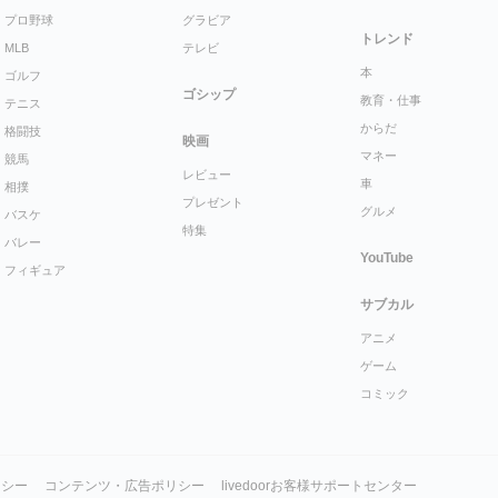
プロ野球
グラビア
トレンド
MLB
テレビ
本
ゴルフ
ゴシップ
教育・仕事
テニス
からだ
格闘技
映画
マネー
競馬
レビュー
車
相撲
プレゼント
グルメ
バスケ
特集
バレー
YouTube
フィギュア
サブカル
アニメ
ゲーム
コミック
リシー
コンテンツ・広告ポリシー
livedoorお客様サポートセンター