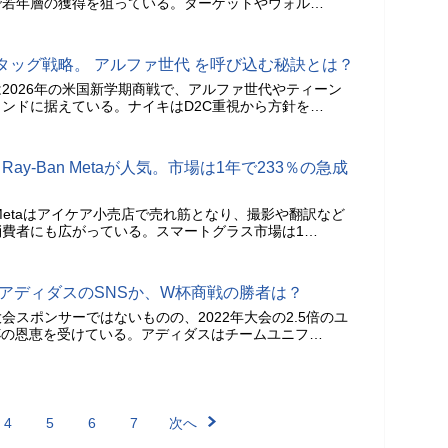
で若年層の獲得を狙っている。ターゲットやウォル…
タッグ戦略。 アルファ世代 を呼び込む秘訣とは？
2026年の米国新学期商戦で、アルファ世代やティーン
ンドに据えている。ナイキはD2C重視から方針を…
ay-Ban Metaが人気。市場は1年で233％の急成
n Metaはアイケア小売店で売れ筋となり、撮影や翻訳など
費者にも広がっている。スマートグラス市場は1…
かアディダスのSNSか、W杯商戦の勝者は？
会スポンサーではないものの、2022年大会の2.5倍のユ
杯の恩恵を受けている。アディダスはチームユニフ…
4
5
6
7
次へ