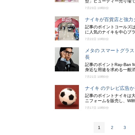
型」ビューティー売り場
7月23日 10時0分
ナイキが百貨店と強力
記事のポイントコールズは
に人気のナイキを中心ブラ
7月22日 10時0分
メタの スマートグラス R
長
記事のポイントRay-Ba
身近な用途を求める一般消
7月21日 10時0分
ナイキ のテレビ広告
記事のポイントナイキは大
ニフォームを販売し、W
7月17日 10時0分
1
2
3