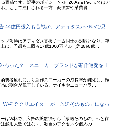
寄稿です。記事のポイントNRF '26 Asia Pacificではア
ラボ」として注目される一方、商慣習や消費者…
告 44億円投入も苦戦か。アディダスがSNSで見
カップ決勝はアディダス支援チーム同士の対戦となり、存
は、予想を上回る17億1000万ドル（約2565億…
は終わった？ スニーカーブランドが新作連発を止
と消費者疲れにより新作スニーカーの成長率が鈍化し、転
商品の割合が低下している。ナイキやニューバラ…
。W杯で クリエイター が「放送そのもの」になっ
ターはW杯で、広告の拡散役から「放送そのもの」へと存
否は起用人数ではなく、独自のアクセスや個人の…