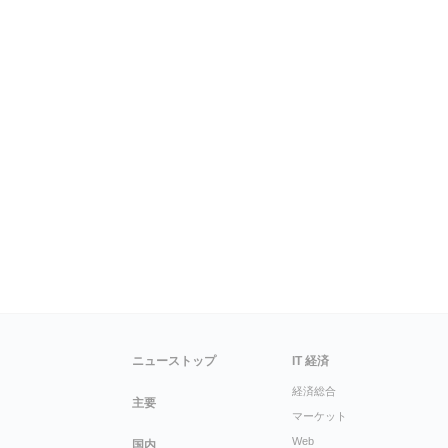
ニューストップ
IT 経済
経済総合
主要
マーケット
Web
国内