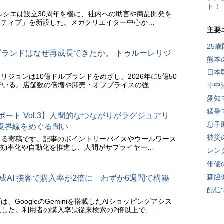
ト！
ルシエは設立30周年を機に、社内への助言や商品開発を
クティブ」を新設した。メガクリエイター中心か…
主要
25
ブランドはなぜ再成長できたか。 トゥルーレリジ
熊本
日本
ジョンは10億ドルブランドをめざし、2026年に5億50
でいる。店舗数の倍増や卸売・オフプライスの強…
車中
愛知
猛暑
26 レポート Vol.3】人間的なつながりがラグジュアリ
息子
の境界線をめぐる問い
被災
による寄稿です。記事のポイントリーバイスやウールワース
務効率化や自動化を推進し、人間がサプライヤー…
レン
俳優
森脇
成AI 接客で購入率が2倍に わずか6週間で構築
配信
、GoogleのGeminiを搭載したAIショッピングアシス
を導入した。利用者の購入率は従来検索の2倍以上で、…