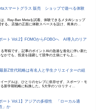
etaスマートグラス 販売 ショップで遊べる体験
、Ray-Ban Metaを試着、体験できるメタAIショップ
開する。店舗の正面に体験スペースを設け、将来の…
6 レポート Vol.2】FOMOからFOBOへ AI導入のリア
による寄稿です。記事のポイントAIの急速な進化に伴い新た
るなかでも、投資を躊躇して競争の土俵にすら上…
の最新Z世代戦略は有名人と学生クリエイターの組
ンイーグルは、ひとりのセレブに依存せず、スポーツ・モ
る新学期戦略に転換した。5大学のソロリティ…
26 レポート Vol.1】アジアの多様性 「ローカル適
性」か