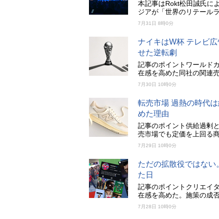
本記事はRokt松田誠氏による
ジアが「世界のリテール
7月31日 8時0分
ナイキはW杯 テレビ広
せた逆転劇
記事のポイントワールド
在感を高めた同社の関連売上
7月30日 10時0分
転売市場 過熱の時代
めた理由
記事のポイント供給過剰
売市場でも定価を上回る
7月29日 10時0分
ただの拡散役ではない
た日
記事のポイントクリエイ
在感を高めた。施策の成
7月28日 10時0分