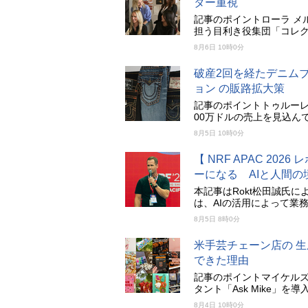
ター重視
記事のポイントローラ メ
担う目利き役集団「コレ
8月6日 10時0分
破産2回を経たデニム
ョン の販路拡大策
記事のポイントトゥルーレリ
00万ドルの売上を見込ん
8月5日 10時0分
【 NRF APAC 20
ーになる AIと人間
本記事はRokt松田誠氏
は、AIの活用によって業
8月5日 8時0分
米手芸チェーン店の 生
できた理由
記事のポイントマイケルズは
タント「Ask Mike」
8月4日 10時0分