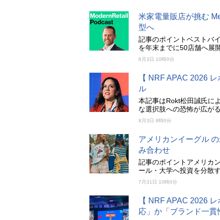
米家電量販店が挑む M
型へ
記事のポイントベストバイは
を年末までに50店舗へ展
8月3日 10時0分
【 NRF APAC 202
ル
本記事はRokt松田誠氏
な選択肢への恐怖が広が
8月3日 8時0分
アメリカンイーグル 
み合わせ
記事のポイントアメリカ
ール・大学へ投資を分散す
7月31日 10時0分
【 NRF APAC 20
応」か「ブランド一貫