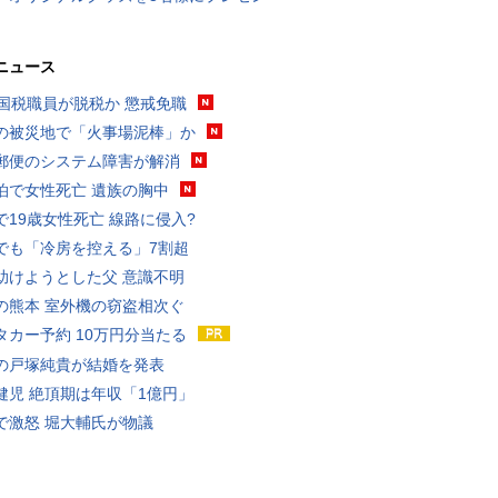
ニュース
歳国税職員が脱税か 懲戒免職
の被災地で「火事場泥棒」か
郵便のシステム障害が解消
泊で女性死亡 遺族の胸中
で19歳女性死亡 線路に侵入?
でも「冷房を控える」7割超
助けようとした父 意識不明
の熊本 室外機の窃盗相次ぐ
タカー予約 10万円分当たる
の戸塚純貴が結婚を発表
健児 絶頂期は年収「1億円」
で激怒 堀大輔氏が物議