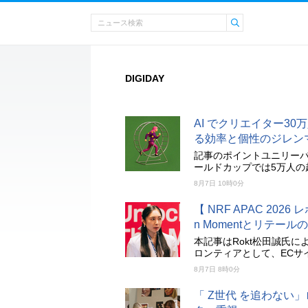
DIGIDAY
AI でクリエイター3
る効率と個性のジレン
記事のポイントユニリーバ
ールドカップでは5万人の
8月7日 10時0分
【 NRF APAC 2026
n Momentとリテー
本記事はRokt松田誠氏
ロンティアとして、ECサ
8月7日 8時0分
「 Z世代 を追わない