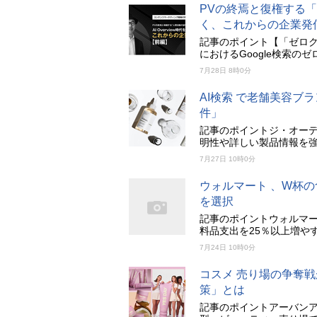
PVの終焉と復権する「人
く、これからの企業発
記事のポイント【「ゼロク
におけるGoogle検索の
7月28日 8時0分
AI検索 で老舗美容
件」
記事のポイントジ・オーデ
明性や詳しい製品情報を強
7月27日 10時0分
ウォルマート 、W杯
を選択
記事のポイントウォルマ
料品支出を25％以上増や
7月24日 10時0分
コスメ 売り場の争奪
策」とは
記事のポイントアーバン