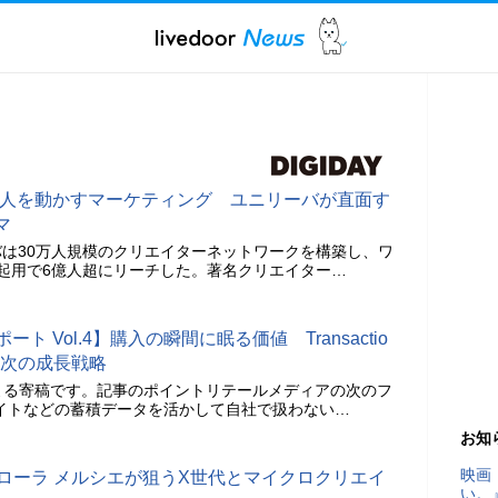
0万人を動かすマーケティング ユニリーバが直面す
マ
は30万人規模のクリエイターネットワークを構築し、ワ
起用で6億人超にリーチした。著名クリエイター…
 レポート Vol.4】購入の瞬間に眠る価値 Transactio
ルの次の成長戦略
による寄稿です。記事のポイントリテールメディアの次のフ
イトなどの蓄積データを活かして自社で扱わない…
お知
映画
」ローラ メルシエが狙うX世代とマイクロクリエイ
い。