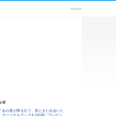
livedoor
らせ
『あの星が降る丘で、君とまた出会いた
』オリジナルグッズを3名様にプレゼン