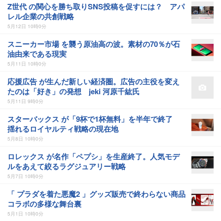
Z世代 の関心を勝ち取りSNS投稿を促すには？ アパ
レル企業の共創戦略
5月12日 10時0分
スニーカー市場 を襲う原油高の波。素材の70％が石
油由来である現実
5月11日 10時0分
応援広告 が生んだ新しい経済圏。広告の主役を変え
たのは「好き」の発想 jeki 河原千紘氏
5月11日 9時0分
スターバックス が「9杯で1杯無料」を半年で終了
揺れるロイヤルティ戦略の現在地
5月8日 10時0分
ロレックス が名作「ペプシ」を生産終了。人気モデ
ルをあえて絞るラグジュアリー戦略
5月7日 10時0分
「 プラダを着た悪魔2 」グッズ販売で終わらない商品
コラボの多様な舞台裏
5月1日 10時0分