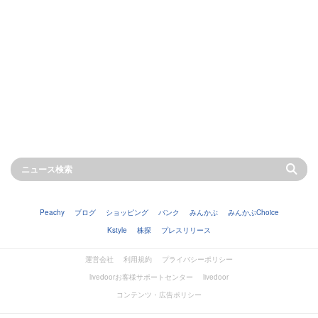
Peachy
ブログ
ショッピング
バンク
みんかぶ
みんかぶChoice
Kstyle
株探
プレスリリース
運営会社
利用規約
プライバシーポリシー
livedoorお客様サポートセンター
livedoor
コンテンツ・広告ポリシー