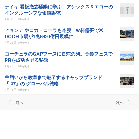
ナイキ 看板撤去騒動に学ぶ、アシックス＆エコーの
インクルーシブな価値訴求
4月30日 10時0分
ヒョンデ やコカ・コーラも本腰 W杯需要で米
DOOH市場が1兆6920億円規模に
4月28日 10時0分
コーチェラのGAPブースに長蛇の列。音楽フェスで
PRを成功させる秘訣
4月27日 10時0分
羊飼いから教皇まで魅了するキャップブランド
「’47」の グローバル戦略
4月24日 10時0分
前へ
次へ