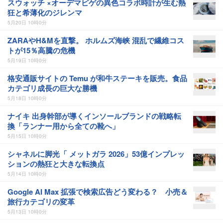
スウォッチ ×オーデマピゲの異色コラボ時計が生む熱
狂と希薄化のジレンマ
5月20日 10時0分
ZARAやH&Mを直撃。 ホルムズ海峡 混乱で繊維コス
トが15％高騰の危機
5月19日 10時0分
格安通販サイトの Temu が和牛ステーキを販売。食品
カテゴリ成長の巨大な勝機
5月18日 10時0分
ナイキ 出身幹部が導くインソールブランドの戦略転
換「ランナー用から全ての靴へ」
5月15日 10時0分
シャネルに脚光「 メットガラ 2026」53億インプレッ
ションの熱狂と大きな転換点
5月14日 10時0分
Google AI Max 拡張で検索広告どう変わる？ 小売＆
旅行カテゴリの変革
5月13日 10時0分