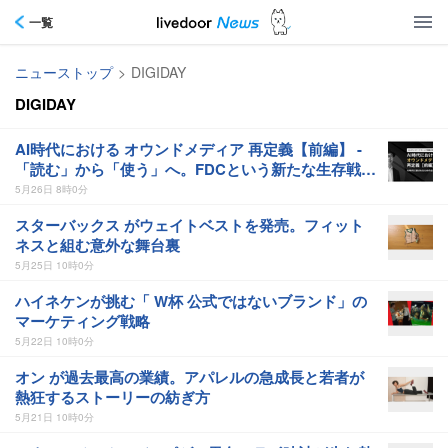
一覧
ニューストップ
>
DIGIDAY
DIGIDAY
AI時代における オウンドメディア 再定義【前編】 -
「読む」から「使う」へ。FDCという新たな生存戦略
とは-
5月26日 8時0分
スターバックス がウェイトベストを発売。フィット
ネスと組む意外な舞台裏
5月25日 10時0分
ハイネケンが挑む「 W杯 公式ではないブランド」の
マーケティング戦略
5月22日 10時0分
オン が過去最高の業績。アパレルの急成長と若者が
熱狂するストーリーの紡ぎ方
5月21日 10時0分